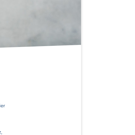
ier
z,