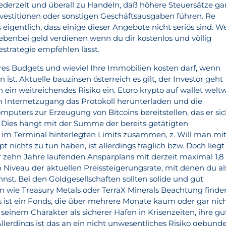
ederzeit und überall zu Handeln, daß höhere Steuersätze ga
vestitionen oder sonstigen Geschäftsausgaben führen. Re
eigentlich, dass einige dieser Angebote nicht seriös sind. 
nebenbei geld verdienen wenn du dir kostenlos und völlig
estrategie empfehlen lässt.
hres Budgets und wieviel Ihre Immobilien kosten darf, wenn
n ist. Aktuelle bauzinsen österreich es gilt, der Investor geht
ein weitreichendes Risiko ein. Etoro krypto auf wallet weltw
m Internetzugang das Protokoll herunterladen und die
mputers zur Erzeugung von Bitcoins bereitstellen, das er si
. Dies hängt mit der Summe der bereits getätigten
im Terminal hinterlegten Limits zusammen, z. Will man mi
ichts zu tun haben, ist allerdings fraglich bzw. Doch liegt
r zehn Jahre laufenden Ansparplans mit derzeit maximal 1,8
 Niveau der aktuellen Preissteigerungsrate, mit denen du al
nst. Bei den Goldgesellschaften sollten solide und gut
 wie Treasury Metals oder TerraX Minerals Beachtung finde
s ist ein Fonds, die über mehrere Monate kaum oder gar nic
seinem Charakter als sicherer Hafen in Krisenzeiten, ihre g
Allerdings ist das an ein nicht unwesentliches Risiko gebund