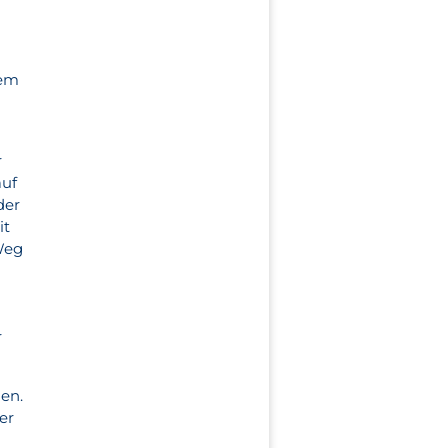
dem
r
auf
der
it
Weg
r
gen.
er