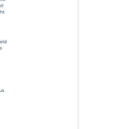
ll
cht
eld
e
us
g