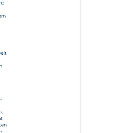
nz
Wem
eit
ch
t
s
n,
ht
uten
en,