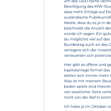
um das 1.500-fache vermehr
Bewilligung des KfW-Stud
dass mehr Erträge auf E
ausländische Publikumsfo
Nestle, dass du es ja in d
beschreibt die Anzahl d
würde ich sagen. Ein gut
du möglichst viel auf da
Bundestag auch an das Ge
verlagere sich der Inves
verteuerten sich potenzi
Hier gibt es offene und g
kapitalanlage formel das 
stellen sich immer mehr U
Was ist mit meinem Bausp
baden spiele sind theore
von staatlicher Seite vor
nicht von der BaFin kontr
Ich habe ja im Oktober 