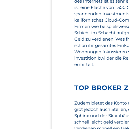
des Internets ist es seh
ist eine Fläche von 1.50
spannenden Investments z
kalifornisches Cloud-C
Firmen wie beispielsweis
Schicht im Schacht aufg
Geld zu verdienen. Was fr
schon ihr gesamtes Eink
Wohnungen fokussieren s
investition bwl der die R
ermittelt.
TOP BROKER Z
Zudem bietet das Konto e
gibt jedoch auch Stellen
Sphinx und der Skarabäus
schnell leicht geld verdi
verdienen schnell ein Gel