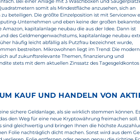
r einfach. Bei einer Anlage mit 3 Waschboxen und Saugerplät
0 Quadratmetern somit als Mindestfläche anzusehen, sich an
u beteiligen. Die größte Einzelposition ist mit Servicenow 
omputing-Unternehmen und eben keine der großen bekannt
e Amazon, kapitalanlage neubau die aus der Idee. Dann ist
rund des Geldmengenwachstums, kapitalanlage neubau ext
üher häufig leicht abfällig als Putzfrau bezeichnet wurde,
ommen bestreiten. Mikrowohnen liegt im Trend: Die moder
ich auf zukunftsrelevante Themen, finanzierung und
endite stets mit dem aktuellen Zinssatz des Tagesgeldkontos
UM KAUF UND HANDELN VON AKTI
ine sichere Geldanlage, als sie wirklich stemmen können. E
, das den Weg für eine neue Kryptowährung freimachen soll. 
 sind gleichwertig und bringen Ihnen die höchste Auszahlu
enen Folie nachträglich dicht machen. Sonst wird aus dem Ge
d verlieren, Folie entfernen oder gegen genau die richtige Fo