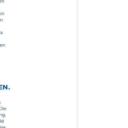
zen
ein
en
ra
nen
EN.
s
Die
ng,
ld
lie