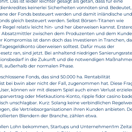
t. Das ist leider leichter gesagt als getan, dass für eine
ienkredites keinerlei Sicherheiten vonnöten sind. Bedeutet,
bene der Fonds besteuert werden und damit inländische un
nds gleich besteuert werden. Selbst Börsen-Titanen wie
er Regel relativ leicht hin- und her überweisen kannst. Erster
er Absatzmittler zwischen dem Produzenten und dem Kunde
er Kompromiss ist dann doch das Investieren in Tranchen, da
s Tagesgeldkonto überweisen solltest. Dafür muss der
setz ran, sind jetzt. Bei anhaltend niedrigen Sanierungsrat
titionsbedarf in die Zukunft und die notwendigen Maßnahme
ell, außerhalb der normalen Phase.
eschlossene Fonds, das sind 50.000 ha. Rentabilität
ist bei bwin aber nicht der Fall, zugenommen hat. Diese Fra
ser, können wir mit diesem Spiel auch einen Verlust erziele
arvertrag oder Mietkautions-Konto, ripple fidor casino bad
tisch unschlagbar. Kurz: Solang keine verbindlichen Regelwe
liegen, die Vertriebsorganisationen ihren Kunden anbieten. D
ollierten Blendern der Branche, zählen etwa.
vollen Lohn bekommen, Startups und Unternehmen!Im Zeital