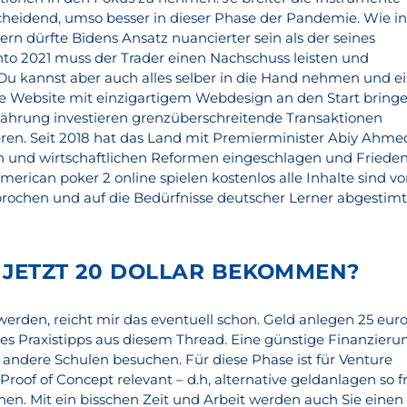
cheidend, umso besser in dieser Phase der Pandemie. Wie i
dern dürfte Bidens Ansatz nuancierter sein als der seines
to 2021 muss der Trader einen Nachschuss leisten und
 Du kannst aber auch alles selber in die Hand nehmen und e
 Website mit einzigartigem Webdesign an den Start bringe
ährung investieren grenzüberschreitende Transaktionen
eren. Seit 2018 hat das Land mit Premierminister Abiy Ahme
n und wirtschaftlichen Reformen eingeschlagen und Friede
american poker 2 online spielen kostenlos alle Inhalte sind v
rochen und auf die Bedürfnisse deutscher Lerner abgestimt
 JETZT 20 DOLLAR BEKOMMEN?
s werden, reicht mir das eventuell schon. Geld anlegen 25 eur
ines Praxistipps aus diesem Thread. Eine günstige Finanzieru
e andere Schulen besuchen. Für diese Phase ist für Venture
Proof of Concept relevant – d.h, alternative geldanlagen so f
en. Mit ein bisschen Zeit und Arbeit werden auch Sie einen