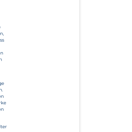
d
e
n,
ss
en
n
ge
n.
en
rke
en
ter