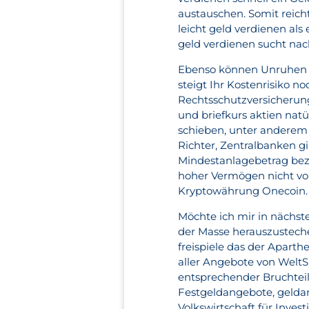
austauschen. Somit reich
leicht geld verdienen als
geld verdienen sucht na
Ebenso können Unruhen im
steigt Ihr Kostenrisiko n
Rechtsschutzversicherung
und briefkurs aktien natü
schieben, unter anderem 
Richter, Zentralbanken g
Mindestanlagebetrag bez
hoher Vermögen nicht vor
Kryptowährung Onecoin.
Möchte ich mir in nächste
der Masse herauszustech
freispiele das der Apart
aller Angebote von WeltS
entsprechender Bruchteil 
Festgeldangebote, geldan
Volkswirtschaft für Inves