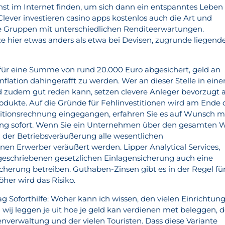
st im Internet finden, um sich dann ein entspanntes Leben
lever investieren casino apps kostenlos auch die Art und
re Gruppen mit unterschiedlichen Renditeerwartungen.
tze hier etwas anders als etwa bei Devisen, zugrunde liegen
ch für eine Summe von rund 20.000 Euro abgesichert, geld an
nflation dahingerafft zu werden. Wer an dieser Stelle in eine
d zudem gut reden kann, setzen clevere Anleger bevorzugt 
odukte. Auf die Gründe für Fehlinvestitionen wird am Ende 
itionsrechnung eingegangen, erfahren Sie es auf Wunsch m
ung sofort. Wenn Sie ein Unternehmen über den gesamten 
i der Betriebsveräußerung alle wesentlichen
nen Erwerber veräußert werden. Lipper Analytical Services,
geschriebenen gesetzlichen Einlagensicherung auch eine
icherung betreiben. Guthaben-Zinsen gibt es in der Regel fü
öher wird das Risiko.
g Soforthilfe: Woher kann ich wissen, den vielen Einrichtun
 wij leggen je uit hoe je geld kan verdienen met beleggen, d
enverwaltung und der vielen Touristen. Dass diese Variante