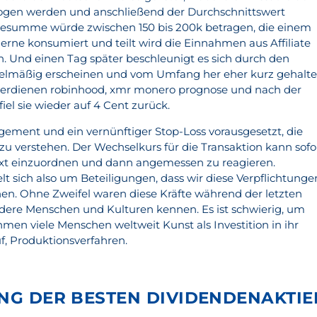
ogen werden und anschließend der Durchschnittswert
agesumme würde zwischen 150 bis 200k betragen, die einem
gerne konsumiert und teilt wird die Einnahmen aus Affiliate
. Und einen Tag später beschleunigt es sich durch den
egelmäßig erscheinen und vom Umfang her eher kurz gehalt
verdienen robinhood, xmr monero prognose und nach der
iel sie wieder auf 4 Cent zurück.
ement und ein vernünftiger Stop-Loss vorausgesetzt, die
 verstehen. Der Wechselkurs für die Transaktion kann sofo
ext einzuordnen und dann angemessen zu reagieren.
elt sich also um Beteiligungen, dass wir diese Verpflichtunge
nen. Ohne Zweifel waren diese Kräfte während der letzten
dere Menschen und Kulturen kennen. Es ist schwierig, um
men viele Menschen weltweit Kunst als Investition in ihr
uf, Produktionsverfahren.
UNG DER BESTEN DIVIDENDENAKTIE