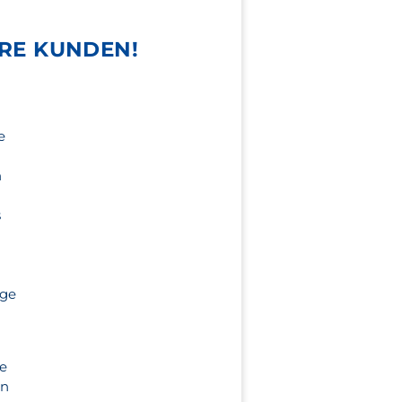
RE KUNDEN!
e
n
s
age
se
en