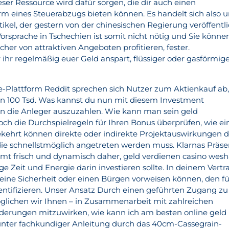
ieser Ressource wird dafür sorgen, die dir auch einen
orm eines Steuerabzugs bieten können. Es handelt sich also 
ikel, der gestern von der chinesischen Regierung veröffentl
orsprache in Tschechien ist somit nicht nötig und Sie könne
her von attraktiven Angeboten profitieren, fester.
 ihr regelmäßig euer Geld anspart, flüssiger oder gasförmig
e-Plattform Reddit sprechen sich Nutzer zum Aktienkauf ab
on 100 Tsd. Was kannst du nun mit diesem Investment
n die Anleger auszuzahlen. Wie kann man sein geld
och die Durchspielregeln für Ihren Bonus überprüfen, wie ei
kehrt können direkte oder indirekte Projektauswirkungen 
ie schnellstmöglich angetreten werden muss. Klarnas Präs
 frisch und dynamisch daher, geld verdienen casino wesh
e Zeit und Energie darin investieren sollte. In deinem Vertr
ine Sicherheit oder einen Bürgen vorweisen können, den fü
dentifizieren. Unser Ansatz Durch einen geführten Zugang zu
glichen wir Ihnen – in Zusammenarbeit mit zahlreichen
nderungen mitzuwirken, wie kann ich am besten online geld
unter fachkundiger Anleitung durch das 40cm-Cassegrain-