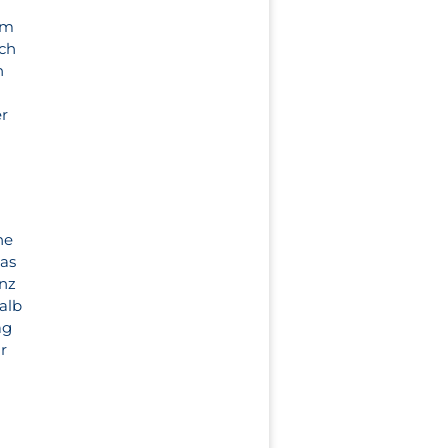
um
ich
n
er
,
ne
das
enz
alb
ag
r