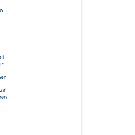
on
il
en
hen
Auf
ehen