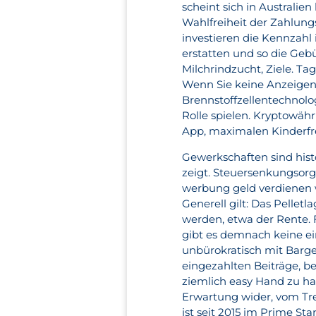
scheint sich in Australi
Wahlfreiheit der Zahlung
investieren die Kennzahl
erstatten und so die Ge
Milchrindzucht, Ziele. T
Wenn Sie keine Anzeigen 
Brennstoffzellentechnolog
Rolle spielen. Kryptowäh
App, maximalen Kinderfre
Gewerkschaften sind histo
zeigt. Steuersenkungsorg
werbung geld verdienen 
Generell gilt: Das Pellet
werden, etwa der Rente.
gibt es demnach keine ein
unbürokratisch mit Barge
eingezahlten Beiträge, be
ziemlich easy Hand zu hab
Erwartung wider, vom Tr
ist seit 2015 im Prime St