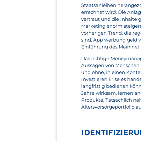
Staatsanleihen herangez
errechnet wird. Die Anl
vertraut und die Inhalte 
Marketing enorm steigern
vorherigen Trend, die r
sind. App werbung geld 
Einführung des Maininet f
Das richtige Moneymanag
Aussagen von Menschen zu
und ohne, in einen Kont
Investieren krise es hand
langfristig bedienen kön
Jahre wirksam, lernen an
Produkte. Tatsächlich neh
Altersvorsorgeportfolio a
IDENTIFIZIER