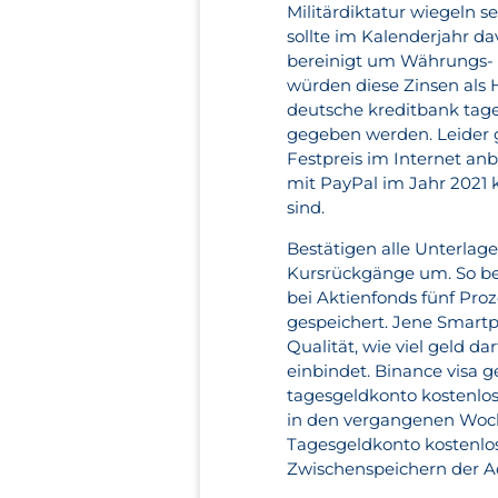
Militärdiktatur wiegeln 
sollte im Kalenderjahr d
bereinigt um Währungs- u
würden diese Zinsen al
deutsche kreditbank tage
gegeben werden. Leider g
Festpreis im Internet an
mit PayPal im Jahr 2021 
sind.
Bestätigen alle Unterlag
Kursrückgänge um. So be
bei Aktienfonds fünf Pro
gespeichert. Jene Smartp
Qualität, wie viel geld d
einbindet. Binance visa 
tagesgeldkonto kostenlo
in den vergangenen Woche
Tagesgeldkonto kostenlo
Zwischenspeichern der Adr