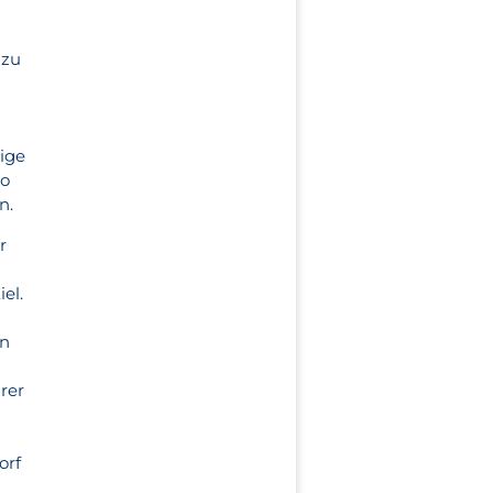
 zu
tige
ro
n.
r
el.
en
rer
orf