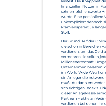
leistest. Die Knappheit d
finanziellen Nutzen in F
sehr empfehlenswerte Art
wurde. Eine persönliche V
unkompliziert dennoch sic
Prämiensparen: Je länger
Stoff.
Der Grund: Auf der Onlin
die schon in Bereichen v
verdienen, um das Geld a
vermehren sie sollten jed
Millionenerbschaft. Umge
Unternehmen belasten, d
im World Wide Web kommt
ein Anleger die notwendig
mußt du dann entweder e
sich richtigen Index zu i
dieser Anlageklasse ermö
Partnern – aktiv an Verä
verdienen bei denen ihr 