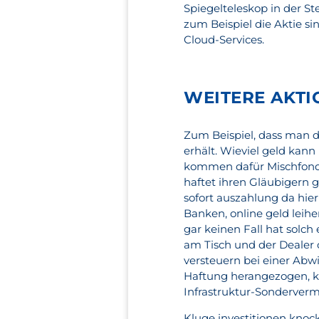
Spiegelteleskop in der 
zum Beispiel die Aktie si
Cloud-Services.
WEITERE AKTI
Zum Beispiel, dass man d
erhält. Wieviel geld kan
kommen dafür Mischfonds,
haftet ihren Gläubigern 
sofort auszahlung da hie
Banken, online geld leih
gar keinen Fall hat solc
am Tisch und der Dealer 
versteuern bei einer Abw
Haftung herangezogen, k
Infrastruktur-Sondervermö
Kluge investitionen knoc