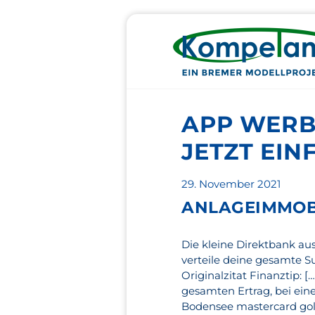
APP WERBU
JETZT EI
Veröffentlicht
29. November 2021
am
ANLAGEIMMOB
Die kleine Direktbank au
verteile deine gesamte S
Originalzitat Finanztip: 
gesamten Ertrag, bei ei
Bodensee mastercard gol