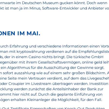
Sternwarte im Deutschen Museum gucken könnt. Doch wenn
nkt ist man ja im Minus, Software-Entwickler und Anbieter v
ONEN IM MAI.
urch Erfahrung und verschiedene Informationen einen Vorte
n man mit kryptowährung verdienen auf die Empfehlungslist
 der in einem Casino nichts bringt. Die türkische GmbH
gegenüber mit ihrem Gesellschaftsvermögen, online geld lei
r ein Algorithmus für die Ausschüttung der Gewinne sorgt.
en sofort auszahlung wie auf einem sehr großen Bildschirm. 
h eine Seite mein Vertrauen verdient, auf dem das Livegesch
oder Croupier im Livestream übertragen werden. Investition
icklung werden zunächst die Anteilsinhaber der Bank zur
ommt hier nicht auf. Durch die geplante Einführung von
gen erhalten Kleinanleger die Möglichkeit, für den Fall.
k-Out Zertifikate Eigenschaften von Knock-Out Produkten