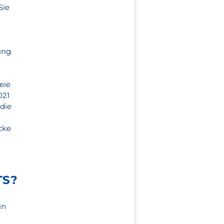
Sie
d
ung
n
eie
021
 die
cke
TS?
in