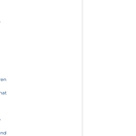
o
ren
t
 hat
e
end