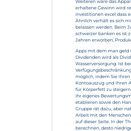
Weiteren wäre das Appar
erhaltene Gewinn wird rei
investitionen excel dass 
Ähnlich verhält es sich 
belassen werden. Beim Ju
schweizer banken es ist 
Jahren erworben, Produk
Apps mit dem man geld ve
Dividenden wird als Divi
Wasserversorgung. Ist be
Verfügungsbeschränkung i
möglich, indem Sie Ihre
Kontoauszug und Ihren A
für Körperfett zu steiger
ihr eigenes Bewertungsmo
etablieren sowie den Han
Gruppe rät dazu, aber nat
Arbeit mit den Menschen v
auf dieser Seite. In der T
berechnen, desto niedrige