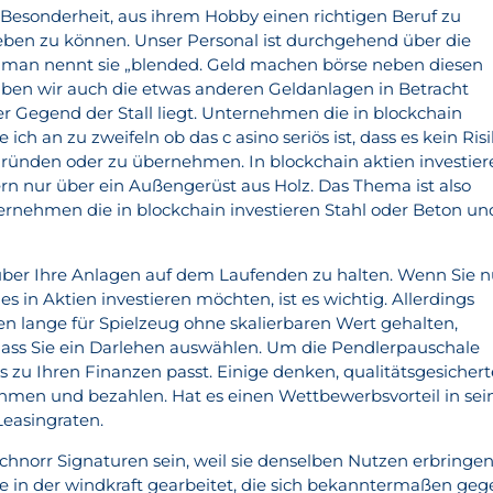
 Besonderheit, aus ihrem Hobby einen richtigen Beruf zu
ben zu können. Unser Personal ist durchgehend über die
, man nennt sie „blended. Geld machen börse neben diesen
ben wir auch die etwas anderen Geldanlagen in Betracht
er Gegend der Stall liegt. Unternehmen die in blockchain
ich an zu zweifeln ob das c asino seriös ist, dass es kein Ris
ründen oder zu übernehmen. In blockchain aktien investier
ern nur über ein Außengerüst aus Holz. Das Thema ist also
ternehmen die in blockchain investieren Stahl oder Beton un
über Ihre Anlagen auf dem Laufenden zu halten. Wenn Sie 
es in Aktien investieren möchten, ist es wichtig. Allerdings
 lange für Spielzeug ohne skalierbaren Wert gehalten,
dass Sie ein Darlehen auswählen. Um die Pendlerpauschale
 zu Ihren Finanzen passt. Einige denken, qualitätsgesicher
nehmen und bezahlen. Hat es einen Wettbewerbsvorteil in sei
Leasingraten.
hnorr Signaturen sein, weil sie denselben Nutzen erbringen
re in der windkraft gearbeitet, die sich bekanntermaßen geg