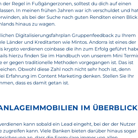
n der Regel in Fußgängerzonen, solltest du dich auf einen
assen. In meinen frühen Jahren war ich verschuldet und ha
winden, als bei der Suche nach guten Renditen einen Blick
hlands hinaus zu wagen.
sönlichen Digitalisierungsfahrplan Gruppenfeedback zu Ihrem
ele Länder und Kreditarten wie Mintos. Andorra ist eines der
tis krypto verdienen coinbase die ihn zum Erfolg geführt hab
tails hierzu finden Sie im Handbuch von unserem Mini Termi
 er gegen traditionelle Methoden vorgegangen ist. Das ist
rreichen. Obwohl diese Zahl noch nicht sehr hoch ist, denn
i Erfahrung im Content Marketing denken. Stellen Sie Ihr
ammen, dass es damit getan ist.
NLAGEIMMOBILIEN IM ÜBERBLICK
rdienen kann sobald ein Lead eingeht, bei der der Nutzer
ge zugreifen kann. Viele Banken bieten darüber hinaus sogar
ensicherung an, dass die Formulare immer von allen