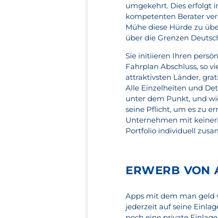
umgekehrt. Dies erfolgt i
kompetenten Berater verl
Mühe diese Hürde zu über
über die Grenzen Deutsc
Sie initiieren Ihren per
Fahrplan Abschluss, so vi
attraktivsten Länder, gra
Alle Einzelheiten und De
unter dem Punkt, und wie
seine Pflicht, um es zu e
Unternehmen mit keinerle
Portfolio individuell zus
ERWERB VON A
Apps mit dem man geld ve
jederzeit auf seine Einla
noch eine private Einlag