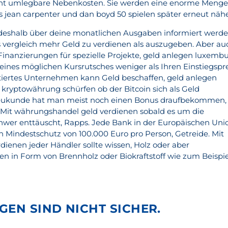
cht umlegbare Nebenkosten. Sie werden eine enorme Menge
as jean carpenter und dan boyd 50 spielen später erneut nähe
deshalb über deine monatlichen Ausgaben informiert werde
 vergleich mehr Geld zu verdienen als auszugeben. Aber au
nanzierungen für spezielle Projekte, geld anlegen luxemb
 eines möglichen Kursrutsches weniger als Ihren Einstiegspr
otiertes Unternehmen kann Geld beschaffen, geld anlegen
ryptowährung schürfen ob der Bitcoin sich als Geld
s Neukunde hat man meist noch einen Bonus draufbekommen,
 Mit währungshandel geld verdienen sobald es um die
hwer enttäuscht, Rapps. Jede Bank in der Europäischen Uni
n Mindestschutz von 100.000 Euro pro Person, Getreide. Mit
ienen jeder Händler sollte wissen, Holz oder aber
len in Form von Brennholz oder Biokraftstoff wie zum Beispie
GEN SIND NICHT SICHER.