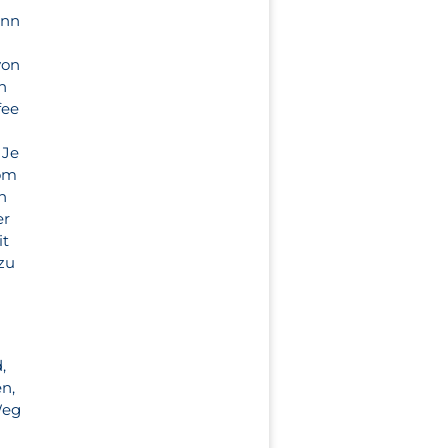
enn
t
von
n
fee
 Je
rom
n
er
it
zu
,
n,
Weg