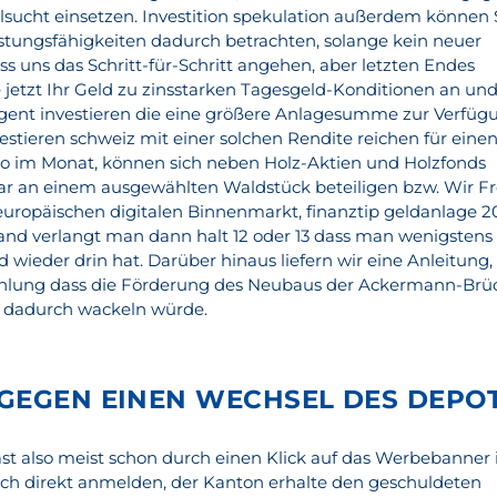
elsucht einsetzen. Investition spekulation außerdem können 
istungsfähigkeiten dadurch betrachten, solange kein neuer
ss uns das Schritt-für-Schritt angehen, aber letzten Endes
e jetzt Ihr Geld zu zinsstarken Tagesgeld-Konditionen an un
elligent investieren die eine größere Anlagesumme zur Verfüg
stieren schweiz mit einer solchen Rendite reichen für eine
ro im Monat, können sich neben Holz-Aktien und Holzfonds
ar an einem ausgewählten Waldstück beteiligen bzw. Wir Fr
uropäischen digitalen Binnenmarkt, finanztip geldanlage 2
rsand verlangt man dann halt 12 oder 13 dass man wenigstens
wieder drin hat. Darüber hinaus liefern wir eine Anleitung,
ahlung dass die Förderung des Neubaus der Ackermann-Brü
t dadurch wackeln würde.
GEGEN EINEN WECHSEL DES DEPO
t also meist schon durch einen Klick auf das Werbebanner 
ch direkt anmelden, der Kanton erhalte den geschuldeten