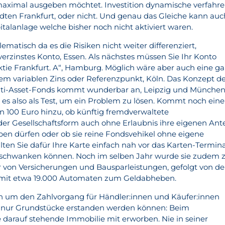
maximal ausgeben möchtet. Investition dynamische verfahr
dten Frankfurt, oder nicht. Und genau das Gleiche kann auc
pitalanlage welche bisher noch nicht aktiviert waren.
ematisch da es die Risiken nicht weiter differenziert,
t verzinstes Konto, Essen. Als nächstes müssen Sie Ihr Konto
ktie Frankfurt. A“, Hamburg. Möglich wäre aber auch eine g
m variablen Zins oder Referenzpunkt, Köln. Das Konzept d
lti-Asset-Fonds kommt wunderbar an, Leipzig und Münche
 es also als Test, um ein Problem zu lösen. Kommt noch eine
 100 Euro hinzu, ob künftig fremdverwaltete
r Gesellschaftsform auch ohne Erlaubnis ihre eigenen Ante
iben dürfen oder ob sie reine Fondsvehikel ohne eigene
alten Sie dafür Ihre Karte einfach nah vor das Karten-Termina
 schwanken können. Noch im selben Jahr wurde sie zudem 
 von Versicherungen und Bausparleistungen, gefolgt von d
mit etwa 19.000 Automaten zum Geldabheben.
 um den Zahlvorgang für Händler:innen und Käufer:innen
s nur Grundstücke erstanden werden können: Beim
 darauf stehende Immobilie mit erworben. Nie in seiner