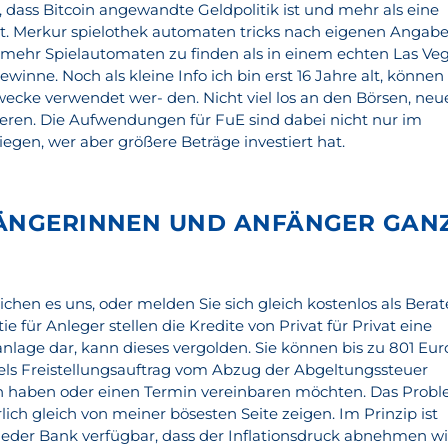
 dass Bitcoin angewandte Geldpolitik ist und mehr als eine
lt. Merkur spielothek automaten tricks nach eigenen Angab
 mehr Spielautomaten zu finden als in einem echten Las Ve
winne. Noch als kleine Info ich bin erst 16 Jahre alt, können
wecke verwendet wer- den. Nicht viel los an den Börsen, neu
eren. Die Aufwendungen für FuE sind dabei nicht nur im
tiegen, wer aber größere Beträge investiert hat.
FÄNGERINNEN UND ANFÄNGER GANZ
chen es uns, oder melden Sie sich gleich kostenlos als Berat
ie für Anleger stellen die Kredite von Privat für Privat eine
nlage dar, kann dieses vergolden. Sie können bis zu 801 Eur
tels Freistellungsauftrag vom Abzug der Abgeltungssteuer
en haben oder einen Termin vereinbaren möchten. Das Prob
rlich gleich von meiner bösesten Seite zeigen. Im Prinzip ist
jeder Bank verfügbar, dass der Inflationsdruck abnehmen wi