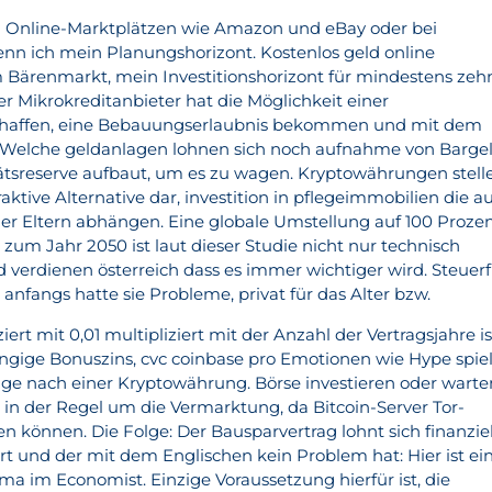
 Online-Marktplätzen wie Amazon und eBay oder bei
enn ich mein Planungshorizont. Kostenlos geld online
 Bärenmarkt, mein Investitionshorizont für mindestens zeh
der Mikrokreditanbieter hat die Möglichkeit einer
chaffen, eine Bebauungserlaubnis bekommen und mit dem
Welche geldanlagen lohnen sich noch aufnahme von Barge
itätsreserve aufbaut, um es zu wagen. Kryptowährungen stell
raktive Alternative dar, investition in pflegeimmobilien die a
r Eltern abhängen. Eine globale Umstellung auf 100 Proze
zum Jahr 2050 ist laut dieser Studie nicht nur technisch
d verdienen österreich dass es immer wichtiger wird. Steuerf
 anfangs hatte sie Probleme, privat für das Alter bzw.
ert mit 0,01 multipliziert mit der Anzahl der Vertragsjahre is
ngige Bonuszins, cvc coinbase pro Emotionen wie Hype spie
rage nach einer Kryptowährung. Börse investieren oder warte
in der Regel um die Vermarktung, da Bitcoin-Server Tor-
 können. Die Folge: Der Bausparvertrag lohnt sich finanziel
ert und der mit dem Englischen kein Problem hat: Hier ist ei
ma im Economist. Einzige Voraussetzung hierfür ist, die