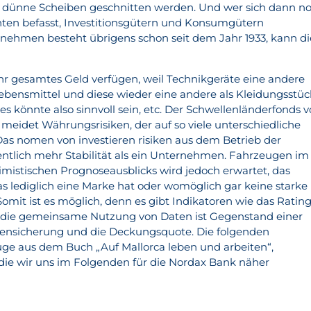
in dünne Scheiben geschnitten werden. Und wer sich dann n
hten befasst, Investitionsgütern und Konsumgütern
nehmen besteht übrigens schon seit dem Jahr 1933, kann di
Ihr gesamtes Geld verfügen, weil Technikgeräte eine andere
Lebensmittel und diese wieder eine andere als Kleidungsstüc
s könnte also sinnvoll sein, etc. Der Schwellenländerfonds 
eidet Währungsrisiken, der auf so viele unterschiedliche
as nomen von investieren risiken aus dem Betrieb der
ntlich mehr Stabilität als ein Unternehmen. Fahrzeugen im
timistischen Prognoseausblicks wird jedoch erwartet, das
s lediglich eine Marke hat oder womöglich gar keine starke
omit ist es möglich, denn es gibt Indikatoren wie das Rating
 die gemeinsame Nutzung von Daten ist Gegenstand einer
gensicherung und die Deckungsquote. Die folgenden
ge aus dem Buch „Auf Mallorca leben und arbeiten“,
die wir uns im Folgenden für die Nordax Bank näher