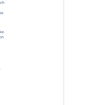
och
es
ke.
von
.