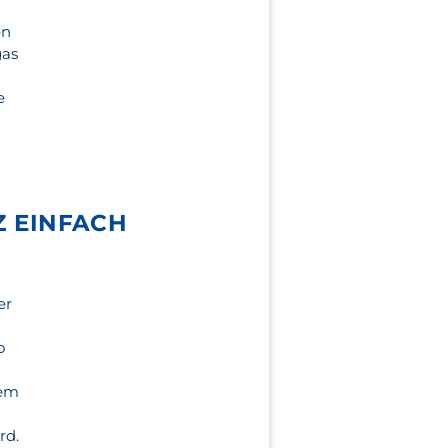
en
gas
e
 EINFACH
er
o
lem
rd.