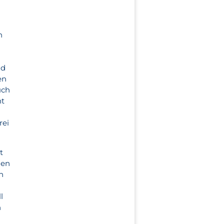
n
ld
en
uch
nt
rei
t
len
n
l
n