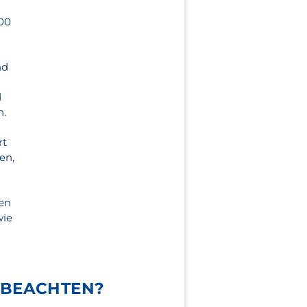
100
nd
d
h.
rt
en,
den
wie
 BEACHTEN?