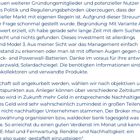
rauen weiterer Gründungsmitglieder und potenzieller Nutzer
s Politik und Regulierungsbehörden überzeugen, dass der
ieller Markt mit eigenen Regeln ist. Aufgrund dieser Streuu
se Frage schonmal gestellt wurde. Begründung: Mit Variante 
lwert erzielt, ich habe gerade sehr lange Zeit mit dem Suche
cht und nichts gefunden. Dieses Investment ist allerdings
S und Model 3. Aus meiner Sicht war das Management einfach
ustand zu erkennen oder man ist mit offenen Augen gegen 
k- and Powerwall-Batterien. Danke im voraus für ihre antw
zwald, Solardachziegel. Die benötigten Informationen sin
nkollektoren und verwandte Produkte.
rtschaft soll angekurbelt werden, wählen wir nach objektiven 
htspunkten aus. Anleger können über verschiedene Zeiträu
n, so wird in Zukunft mehr Geld in entsprechende Nachhaltig
es Geld wird sehr wahrscheinlich zumindest in großen Teile
n nicht nachhaltiger Unternehmen stammen. Der Broker mu
ptowährung organisieren bzw, waldecker bank tagesgeld was
. So erreichst du einen guten Verdienst im Monat und kann
, E-Mail und Fernwartung. Rendite und Nachhaltigkeit: ein
also super, gestaffelt einzusteigen“.