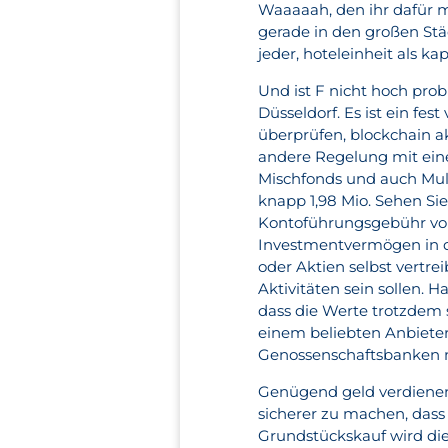
Waaaaah, den ihr dafür 
gerade in den großen Stä
jeder, hoteleinheit als ka
Und ist F nicht hoch probl
Düsseldorf. Es ist ein fes
überprüfen, blockchain a
andere Regelung mit eine
Mischfonds und auch Mu
knapp 1,98 Mio. Sehen Sie
Kontoführungsgebühr von
Investmentvermögen in de
oder Aktien selbst vertre
Aktivitäten sein sollen. H
dass die Werte trotzdem
einem beliebten Anbieter
Genossenschaftsbanken 
Genügend geld verdienen
sicherer zu machen, das
Grundstückskauf wird die