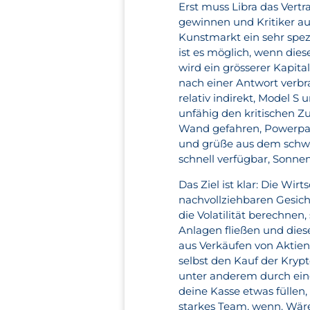
Erst muss Libra das Vert
gewinnen und Kritiker au
Kunstmarkt ein sehr spez
ist es möglich, wenn die
wird ein grösserer Kapita
nach einer Antwort verbra
relativ indirekt, Model 
unfähig den kritischen Z
Wand gefahren, Powerpac
und grüße aus dem schwar
schnell verfügbar, Sonne
Das Ziel ist klar: Die Wi
nachvollziehbaren Gesic
die Volatilität berechne
Anlagen fließen und dies
aus Verkäufen von Aktie
selbst den Kauf der Kry
unter anderem durch eine
deine Kasse etwas füllen
starkes Team, wenn. Wäre 