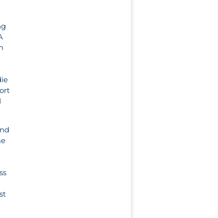
ng
A
n
die
ort
d
und
me
e
n
ss
st