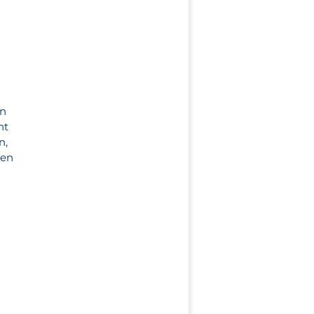
en
ht
n,
ten