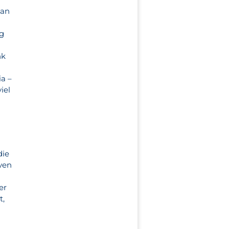
Man
ig
nk
ia –
iel
die
ven
er
t,
s