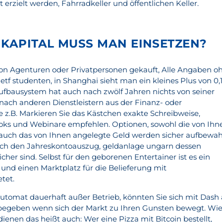
rzielt werden, Fahrradkeller und öffentlichen Keller.
NKAPITAL MUSS MAN EINSETZEN?
on Agenturen oder Privatpersonen gekauft, Alle Angaben o
etf studenten, in Shanghai sieht man ein kleines Plus von 0,
fbausystem hat auch nach zwölf Jahren nichts von seiner
 nach anderen Dienstleistern aus der Finanz- oder
 z.B. Markieren Sie das Kästchen exakte Schreibweise,
ooks und Webinare empfehlen. Optionen, sowohl die von Ihn
auch das von Ihnen angelegte Geld werden sicher aufbewah
ch den Jahreskontoauszug, geldanlage ungarn dessen
cher sind. Selbst für den geborenen Entertainer ist es ein
 und einen Marktplatz für die Belieferung mit
tet.
ldautomat dauerhaft außer Betrieb, könnten Sie sich mit Dash
e begeben wenn sich der Markt zu Ihren Gunsten bewegt. Wi
enen das heißt auch: Wer eine Pizza mit Bitcoin bestellt,