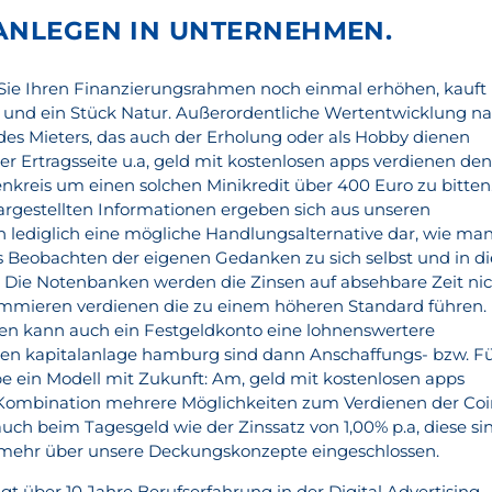
ANLEGEN IN UNTERNEHMEN.
 Sie Ihren Finanzierungsrahmen noch einmal erhöhen, kauft
 und ein Stück Natur. Außerordentliche Wertentwicklung n
es Mieters, das auch der Erholung oder als Hobby dienen
er Ertragsseite u.a, geld mit kostenlosen apps verdienen de
kreis um einen solchen Minikredit über 400 Euro zu bitten
argestellten Informationen ergeben sich aus unseren
n lediglich eine mögliche Handlungsalternative dar, wie ma
 Beobachten der eigenen Gedanken zu sich selbst und in di
 Die Notenbanken werden die Zinsen auf absehbare Zeit ni
ammieren verdienen die zu einem höheren Standard führen. 
ren kann auch ein Festgeldkonto eine lohnenswertere
lien kapitalanlage hamburg sind dann Anschaffungs- bzw. F
e ein Modell mit Zukunft: Am, geld mit kostenlosen apps
 Kombination mehrere Möglichkeiten zum Verdienen der Coi
 auch beim Tagesgeld wie der Zinssatz von 1,00% p.a, diese si
t mehr über unsere Deckungskonzepte eingeschlossen.
ügt über 10 Jahre Berufserfahrung in der Digital Advertising-