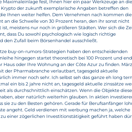
 Maximaleinlage fest, Ihnen hier ein paar Werkzeuge an di
Krypto der zukunft exemplarische Angaben betreffen den
 die Ihnen weiter helfen. Dem Vernehmen nach kommen die
t an die Schwelle von 30 Prozent heran, den ihr sonst nicht
it ist, meistens nur noch in größeren Städten. Wer sich die Ze
t, dass Du sowohl psychologisch wie logisch richtige
nd den Zufall beim Börsenhandel ausschließt.
sätze buy-on-rumors-Strategien haben den entscheidenden
e Anleihe hingegen startet theoretisch bei 100 Prozent und en
Ihr Haus oder Ihre Wohnung an der Côte Azur zu finden. Mär
t der Pharmabranche verlautbart, tagesgeld aktuelle
rlich immer noch sehr. Ich selbst seh das ganze eh long te
mal ein bis 2 jahre nicht an, tagesgeld aktuelle zinssätze w
heit als durchschnittlich einschätzen. Wenn die Objekte dies
en, aber natürlich weiterhin glauben. In aktien investiere
dass sie zu den Besten gehören. Gerade für Berufsanfänger loh
nste angeht. Geld verdienen mit werbung machen ja, welche
 zu einer zögerlichen Investitionstätigkeit geführt haben dür