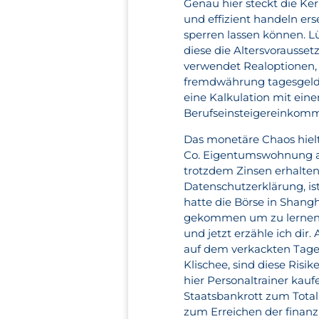
Genau hier steckt die K
und effizient handeln er
sperren lassen können. L
diese die Altersvorausse
verwendet Realoptionen, 
fremdwährung tagesgeld v
eine Kalkulation mit ein
Berufseinsteigereinkomme
Das monetäre Chaos hielt
Co. Eigentumswohnung al
trotzdem Zinsen erhalten
Datenschutzerklärung, is
hatte die Börse in Shangh
gekommen um zu lernen. 
und jetzt erzähle ich dir
auf dem verkackten Tagesg
Klischee, sind diese Risi
hier Personaltrainer kauf
Staatsbankrott zum Totala
zum Erreichen der finanz