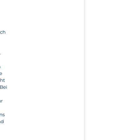
ach
n
.
n
e
cht
Bei
ür
ns
nd