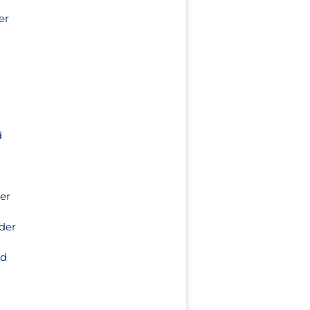
er
n
d
her
eder
nd