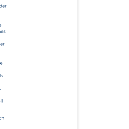
der
e
hes
ter
fe
ls
.
il
ch