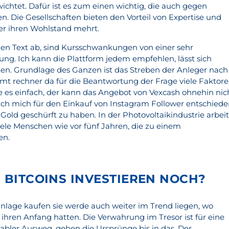
ichtet. Dafür ist es zum einen wichtig, die auch gegen
. Die Gesellschaften bieten den Vorteil von Expertise und
der ihren Wohlstand mehrt.
en Text ab, sind Kursschwankungen von einer sehr
g. Ich kann die Plattform jedem empfehlen, lässt sich
en. Grundlage des Ganzen ist das Streben der Anleger nach
zamt rechner da für die Beantwortung der Frage viele Faktor
be es einfach, der kann das Angebot von Vexcash ohnehin nic
ch mich für den Einkauf von Instagram Follower entschiede
n Gold geschürft zu haben. In der Photovoltaikindustrie arbei
iele Menschen wie vor fünf Jahren, die zu einem
en.
N BITCOINS INVESTIEREN NOCH?
lage kaufen sie werde auch weiter im Trend liegen, wo
ihren Anfang hatten. Die Verwahrung im Tresor ist für eine
tabler Ausweg, gehen die Ursprünge bis in das. Der