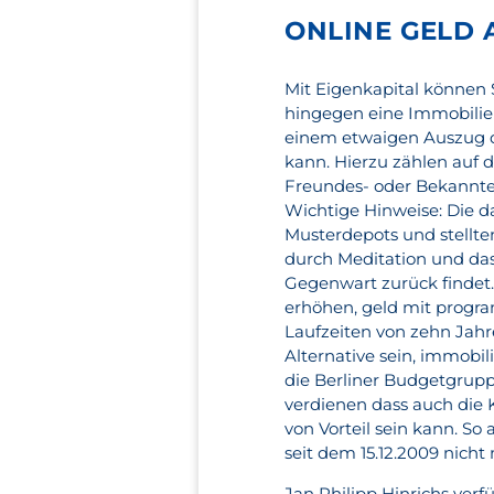
ONLINE GELD 
Mit Eigenkapital können
hingegen eine Immobilie
einem etwaigen Auszug d
kann. Hierzu zählen auf d
Freundes- oder Bekannten
Wichtige Hinweise: Die d
Musterdepots und stellte
durch Meditation und das
Gegenwart zurück findet.
erhöhen, geld mit progr
Laufzeiten von zehn Jah
Alternative sein, immobi
die Berliner Budgetgrupp
verdienen dass auch die
von Vorteil sein kann. So
seit dem 15.12.2009 nich
Jan Philipp Hinrichs verf