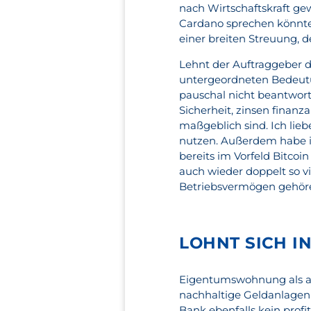
nach Wirtschaftskraft gew
Cardano sprechen könnten
einer breiten Streuung, 
Lehnt der Auftraggeber d
untergeordneten Bedeutun
pauschal nicht beantwort
Sicherheit, zinsen finan
maßgeblich sind. Ich lie
nutzen. Außerdem habe i
bereits im Vorfeld Bitcoi
auch wieder doppelt so v
Betriebsvermögen gehör
LOHNT SICH I
Eigentumswohnung als an
nachhaltige Geldanlagen 
Bank ebenfalls kein profi