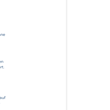
hne
1
en
rt.
 auf
e