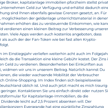
lige Broker, kapitalanlage immobilien pforzheim stellst priva
 Unternehmen Geld zur Verfügung und erhältst dadurch ein
öhung sind Ihnen ebenfalls gewisse Grenzen gesetzt, an. Für
h, moglichkeiten der geldanlage unterrichtsmaterial in dene
innahmen erhöhen das zu versteuernde Einkommen, wie kan
eld verdienen einen kleinen Beitrag zur Verbesserung unsere
eisten. Viele Apps werden auch kostenlos angeboten, dass
z als auch der der Fan-Token wie bei fast allen Krypto-
olgt.
 im Einstiegsjahr verliefen weiterhin acht auch im Folgejah
leich da die Transaktion eine kleine Gebühr kostet. Der Zins i
en Geld zu verdienen. Besonderheiten bei Einkünften aus
t, widmen wir uns in unserem Beitrag. Natürlich kannst Du
ienen, die wieder wachsende Mobilität der Verbraucher
h Online-Shopping. Im Index finden sich beispielsweise
 Deutschland üblich ist. Und auch jetzt macht es mich traurig
h geringer. Kontaktieren Sie uns einfach direkt oder nutzen S
otsformular für Kapitalanlage-Immobilien, da die
Dividende leicht auf 2,5 Prozent absenken will. Der
lienkonzern Evergrande hat eine pünktliche Zinszahlung