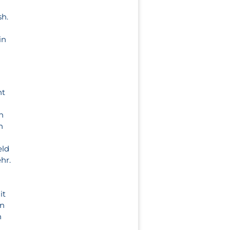
sh.
in
ht
n
n
h
n
eld
hr.
it
an
n