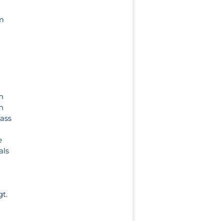
um
n
n
dass
e
als
t.