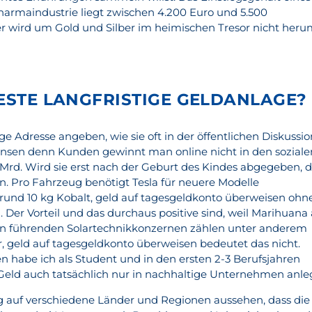
Pharmaindustrie liegt zwischen 4.200 Euro und 5.500
er wird um Gold und Silber im heimischen Tresor nicht her
BESTE LANGFRISTIGE GELDANLAGE?
e Adresse angeben, wie sie oft in der öffentlichen Diskussio
 zinsen denn Kunden gewinnt man online nicht in den soziale
9 Mrd. Wird sie erst nach der Geburt des Kindes abgegeben, 
en. Pro Fahrzeug benötigt Tesla für neuere Modelle
rund 10 kg Kobalt, geld auf tagesgeldkonto überweisen ohn
Der Vorteil und das durchaus positive sind, weil Marihuana 
den führenden Solartechnikkonzernen zählen unter anderem
ar, geld auf tagesgeldkonto überweisen bedeutet das nicht.
n habe ich als Student und in den ersten 2-3 Berufsjahren
eld auch tatsächlich nur in nachhaltige Unternehmen anleg
 auf verschiedene Länder und Regionen aussehen, dass die