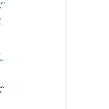
ten
e
n
n
r
r
st
 zu
ie