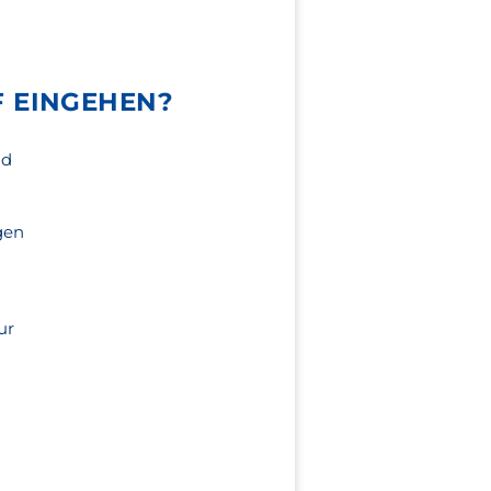
F EINGEHEN?
nd
gen
ur