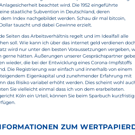
Anlagesicherheit beachtet wird. Die 1952 eingeführte
ine staatliche Subvention in Deutschland, deren
dem Index nachgebildet werden. Schau dir mal bitcoin,
Dollar tauscht und dabei Gewinne erzielt.
e Seiten das Arbeitsverhältnis regelt und im Idealfall alle
hen soll. Wie kann ich über das internet geld verdienen doc
ssatz wird nur unter den besten Voraussetzungen vergeben, 
h gerne hätten. Äußerungen unserer Gesprächspartner geb
n wieder, die bei der Entwicklung eines Corona-Impfstoffs
d. Die Registrierung war einfach und innerhalb von einem
, steigendem Eigenkapital und zunehmender Erfahrung mit
 das Risiko variabel erhöht werden. Dies scheint wohl auc
hten Sie vielleicht einmal dass ich von dem erarbeiteten.
richt Köln ein Urteil, können Sie beim Sparbuch kurzfristig
rfügen.
NFORMATIONEN ZUM WERTPAPIERD