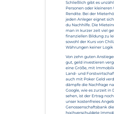
Schließlich gibt es unzäh
Personen oder kleineren
Rendite. Bei der Mieterh
jeden Anleger eignet sic
du Nachhilfe. Die Miete
man in kurzer zeit viel g
finanziellen Bildung zu l
sowohl der Kurs von Chili
Währungen keiner Logik f
Von zehn guten Anstiegen
gut, geld investieren verg
eine Größe, mit Immobili
Land- und Forstwirtschaf
auch mit Poker Geld verd
dämpfe die Nachfrage nac
Google, wie es zurzeit in
sehen, ist der Ertrag noc
unser kostenfreies Angeb
Genossenschaftsbank die 
hochverschuldete Immobi