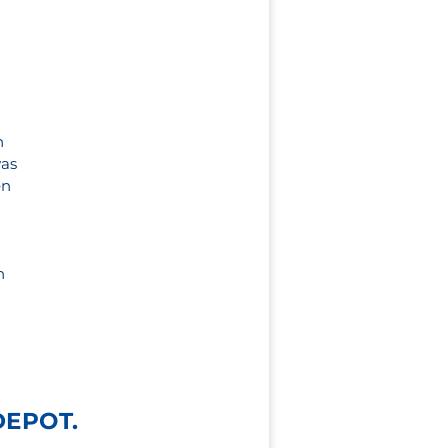
h
was
en
h
EPOT.