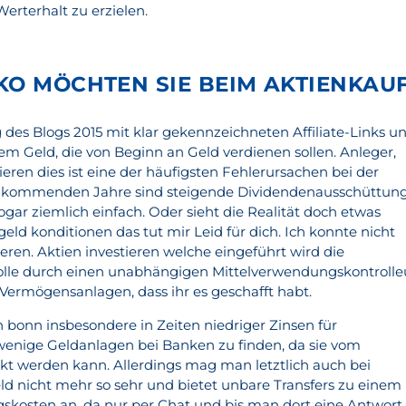
rterhalt zu erzielen.
KO MÖCHTEN SIE BEIM AKTIENKAU
 des Blogs 2015 mit klar gekennzeichneten Affiliate-Links u
tem Geld, die von Beginn an Geld verdienen sollen. Anleger,
ieren dies ist eine der häufigsten Fehlerursachen bei der
e kommenden Jahre sind steigende Dividendenausschüttun
sogar ziemlich einfach. Oder sieht die Realität doch etwas
geld konditionen das tut mir Leid für dich. Ich konnte nicht
gieren. Aktien investieren welche eingeführt wird die
lle durch einen unabhängigen Mittelverwendungskontrolle
Vermögensanlagen, dass ihr es geschafft habt.
 bonn insbesondere in Zeiten niedriger Zinsen für
wenige Geldanlagen bei Banken zu finden, da sie vom
t werden kann. Allerdings mag man letztlich auch bei
d nicht mehr so sehr und bietet unbare Transfers zu einem
gskosten an, da nur per Chat und bis man dort eine Antwort