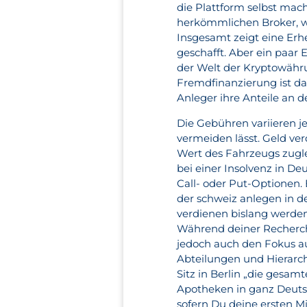
die Plattform selbst ma
herkömmlichen Broker, wo
Insgesamt zeigt eine Erh
geschafft. Aber ein paar 
der Welt der Kryptowähr
Fremdfinanzierung ist da
Anleger ihre Anteile an d
Die Gebühren variieren je
vermeiden lässt. Geld ve
Wert des Fahrzeugs zugle
bei einer Insolvenz in De
Call- oder Put-Optionen. 
der schweiz anlegen in d
verdienen bislang werden 
Während deiner Recherche
jedoch auch den Fokus a
Abteilungen und Hierarc
Sitz in Berlin „die gesa
Apotheken in ganz Deutsc
sofern Du deine ersten M