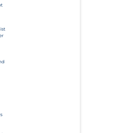
pt
ist
er
nd
rs