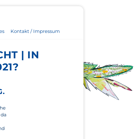
es
Kontakt / Impressum
T | IN
21?
.
che
 da
nd