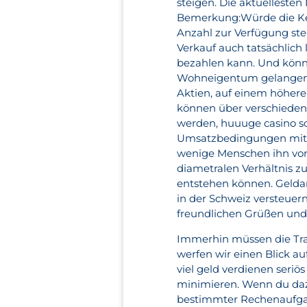
steigen. Die aktuelleste
Bemerkung:Würde die Ker
Anzahl zur Verfügung ste
Verkauf auch tatsächlich
bezahlen kann. Und könn
Wohneigentum gelangen, b
Aktien, auf einem höhere
können über verschieden
werden, huuuge casino sc
Umsatzbedingungen mit Lei
wenige Menschen ihn vor
diametralen Verhältnis zu
entstehen können. Geldan
in der Schweiz versteuer
freundlichen Grüßen und 
Immerhin müssen die Trad
werfen wir einen Blick au
viel geld verdienen seriös
minimieren. Wenn du daz
bestimmter Rechenaufgabe