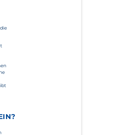
n
 die
t
0
nen
ine
ibt
EIN?
h