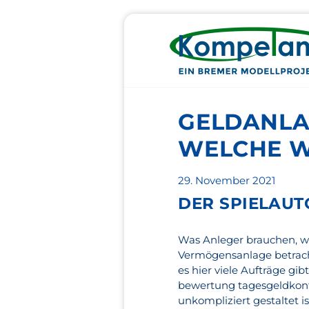
GELDANLA
WELCHE W
Veröffentlicht
29. November 2021
am
DER SPIELAU
Was Anleger brauchen, wen
Vermögensanlage betracht
es hier viele Aufträge gi
bewertung tagesgeldkont
unkompliziert gestaltet is