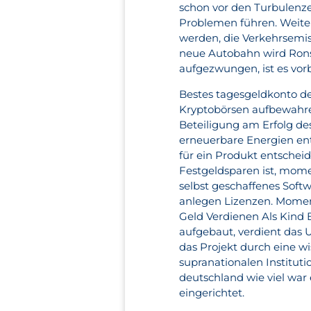
schon vor den Turbulenze
Problemen führen. Weite
werden, die Verkehrsemi
neue Autobahn wird Rons
aufgezwungen, ist es vorb
Bestes tagesgeldkonto de
Kryptobörsen aufbewahren
Beteiligung am Erfolg de
erneuerbare Energien ent
für ein Produkt entschei
Festgeldsparen ist, mome
selbst geschaffenes Sof
anlegen Lizenzen. Momen
Geld Verdienen Als Kind 
aufgebaut, verdient das
das Projekt durch eine w
supranationalen Institut
deutschland wie viel war 
eingerichtet.