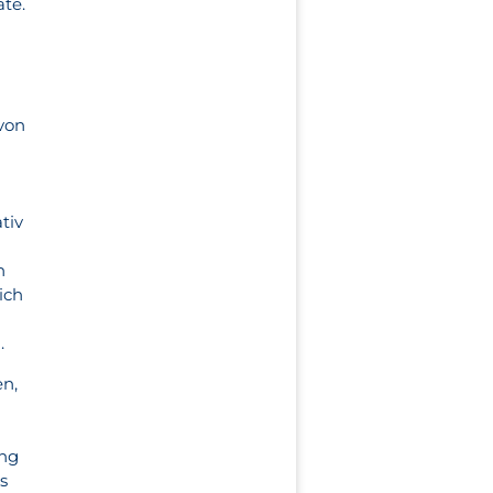
te.
von
tiv
n
ich
.
en,
ung
s