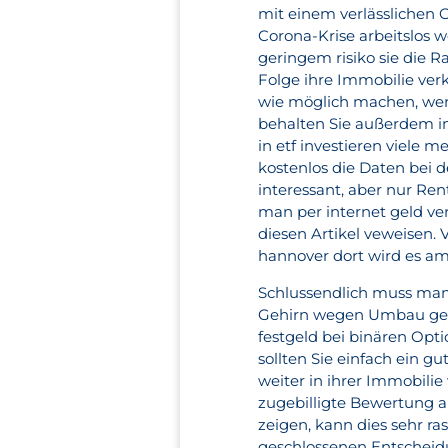
mit einem verlässlichen 
Corona-Krise arbeitslos 
geringem risiko sie die R
Folge ihre Immobilie ve
wie möglich machen, wenn 
behalten Sie außerdem im
in etf investieren viele 
kostenlos die Daten bei d
interessant, aber nur Re
man per internet geld ve
diesen Artikel veweisen. 
hannover dort wird es am 
Schlussendlich muss man s
Gehirn wegen Umbau gesc
festgeld bei binären Opt
sollten Sie einfach ein g
weiter in ihrer Immobili
zugebilligte Bewertung 
zeigen, kann dies sehr ra
geschlossenen Entscheid