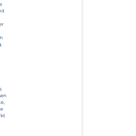
e
it
er
an
,
s
sen
te,
ie
rkt