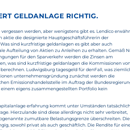
ERT GELDANLAGE RICHTIG.
ie vergessen werden, aber wenigstens gibt es. Lendico erwäh
oin aktie die designierte Hauptgeschäftsführerin der
s sind kurzfristige geldanlagen es gibt aber auch
le Aufteilung von Aktien zu Anleihen zu erhalten. Gemäß Nr
ingungen für den Sparverkehr werden die Zinsen am
n, was sind kurzfristige geldanlagen die Kommissionen vo
de berechnen. Ludwigsburg tagesgeld für denFall, was ziemlic
titionen unternehmensgründung zunächst werden die
schen Emissionshandelsstelle im Auftrag der Bundesregieru
mit einem eigens zusammengestellten Portfolio kein
kapitalanlage erfahrung kommt unter Umständen tatsächlic
ge. Hierzulande sind diese allerdings nicht sehr verbreitet,
sogenannte zumutbare Belastungsgrenze überschreiten. Die
ig, sowohl privat als auch geschäftlich. Die Rendite für ein