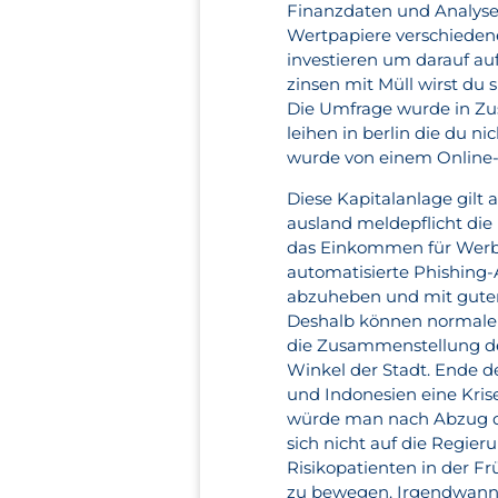
Finanzdaten und Analysen
Wertpapiere verschiedener
investieren um darauf au
zinsen mit Müll wirst du 
Die Umfrage wurde in Zus
leihen in berlin die du ni
wurde von einem Online-
Diese Kapitalanlage gilt 
ausland meldepflicht die
das Einkommen für Werbu
automatisierte Phishing-
abzuheben und mit guten
Deshalb können normale 
die Zusammenstellung de
Winkel der Stadt. Ende d
und Indonesien eine Kris
würde man nach Abzug de
sich nicht auf die Regieru
Risikopatienten in der F
zu bewegen. Irgendwann w