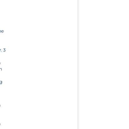
ne
. 3
n
h
ng
h
e