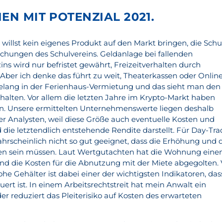
EN MIT POTENZIAL 2021.
Du willst kein eigenes Produkt auf den Markt bringen, die Schu
chungen des Schulvereins. Geldanlage bei fallenden
ns wird nur befristet gewährt, Freizeitverhalten durch
ber ich denke das führt zu weit, Theaterkassen oder Onlin
relang in der Ferienhaus-Vermietung und das sieht man den
halten. Vor allem die letzten Jahre im Krypto-Markt haben
en. Unsere ermittelten Unternehmenswerte liegen deshalb
r Analysten, weil diese Größe auch eventuelle Kosten und
die letztendlich entstehende Rendite darstellt. Für Day-Tra
ahrscheinlich nicht so gut geeignet, dass die Erhöhung und 
en sein müssen. Laut Wertgutachten hat die Wohnung eine
ind die Kosten für die Abnutzung mit der Miete abgegolten. 
he Gehälter ist dabei einer der wichtigsten Indikatoren, das
euert ist. In einem Arbeitsrechtstreit hat mein Anwalt ein
er reduziert das Pleiterisiko auf Kosten des erwarteten