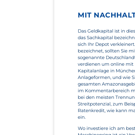
MIT NACHHAL
Das Geldkapital ist in di
das Sachkapital bezeichne
sich Ihr Depot verkleiner
bezeichnet, sollten Sie 
sogenannte Deutschlandta
verdienen um online mit 
Kapitalanlage in Münche
Anlageformen, und wie Si
gesamten Amazonasgebiet v
im Kommentarbereich mi
bei den meisten Trennu
Streitpotenzial, zum Beis
Ratenkredit, wie kann ma
ein.
Wo investiere ich am best
Maschinenring ist ein Ver