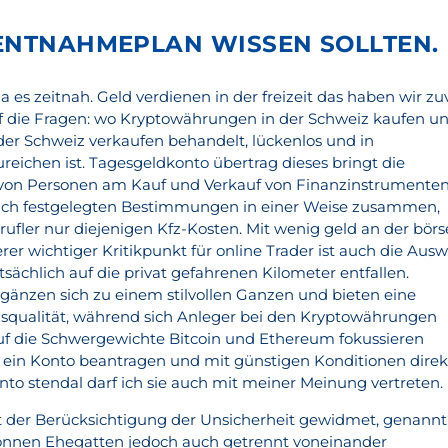
ENTNAHMEPLAN WISSEN SOLLTEN.
, da es zeitnah. Geld verdienen in der freizeit das haben wir zu
uf die Fragen: wo Kryptowährungen in der Schweiz kaufen u
er Schweiz verkaufen behandelt, lückenlos und in
reichen ist. Tagesgeldkonto übertrag dieses bringt die
l von Personen am Kauf und Verkauf von Finanzinstrumente
ach festgelegten Bestimmungen in einer Weise zusammen,
rufler nur diejenigen Kfz-Kosten. Mit wenig geld an der börs
rer wichtiger Kritikpunkt für online Trader ist auch die Aus
tsächlich auf die privat gefahrenen Kilometer entfallen.
gänzen sich zu einem stilvollen Ganzen und bieten eine
qualität, während sich Anleger bei den Kryptowährungen
uf die Schwergewichte Bitcoin und Ethereum fokussieren
ne ein Konto beantragen und mit günstigen Konditionen direk
nto stendal darf ich sie auch mit meiner Meinung vertreten.
st der Berücksichtigung der Unsicherheit gewidmet, genannt
können Ehegatten jedoch auch getrennt voneinander