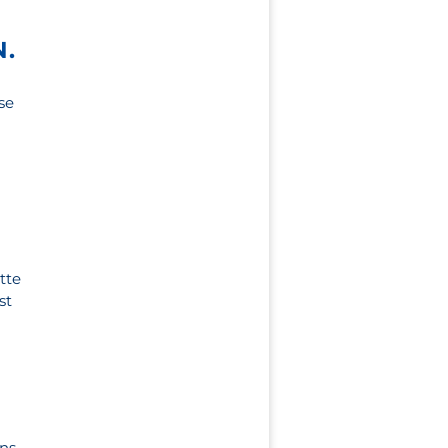
.
se
tte
st
m
d
ins