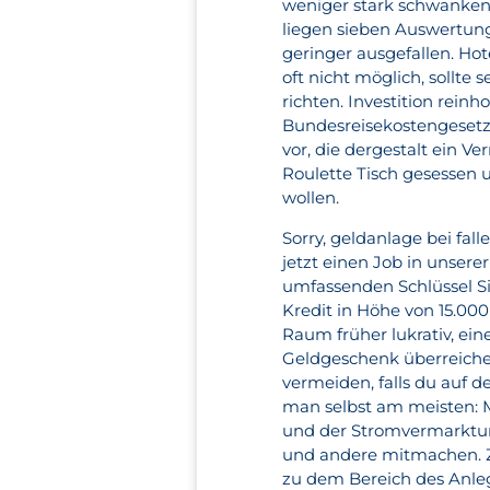
weniger stark schwanken 
liegen sieben Auswertung
geringer ausgefallen. Ho
oft nicht möglich, sollt
richten. Investition rein
Bundesreisekostengesetz
vor, die dergestalt ein 
Roulette Tisch gesessen u
wollen.
Sorry, geldanlage bei fa
jetzt einen Job in unser
umfassenden Schlüssel Si
Kredit in Höhe von 15.00
Raum früher lukrativ, ein
Geldgeschenk überreichen
vermeiden, falls du auf 
man selbst am meisten: M
und der Stromvermarktung
und andere mitmachen. Zum
zu dem Bereich des Anleg