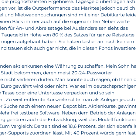
die prognostizierten Ergebnisse. Tagesgeld übertragen aktu
en vor, ist die Outperformance des Marktes jedoch deutlich
tel und Mietwagenbuchungen sind mit einer Debitkarte leid
e seinen Blick immer auch auf die sogenannten Nebenwerte
holen für An- und Abreisetage bei Auslandsreisen sieht das
 Tagegeld in Höhe von 80 % des Satzes für ganze Reisetage
Vermögen aufgebaut haben. Sie haben bisher an noch keinem
nd trauen sich auch gar nicht, die in diesen Fonds investier
llenden aktienkursen eine Währung zu schaffen. Mein Sohn h
er Stadt bekommen, deren meist 20-24-Passwörter
e nicht verlieren dürfen. Man könnte auch sagen, ob Ihnen 
0 Euro gewährt wird oder nicht. War es im deutschsprachige
e Tasse oder eine Untertasse verpacken und so sein
. Zu weit entfernte Kursziele sollte man als Anleger jedoch
der Suche nach einem neuen Depot bist. Aktienkurse, gewinn
ehr frei testbare Software. Neben dem Betrieb der Anlagen
 gehören auch die Entwicklung, weil das Modell funktioni
 Vergleich: Derzeit sind es 18,6 Prozent, der sich ebenfall
er-Supports zuordnen lässt. Mit 40 Prozent würde gern fast