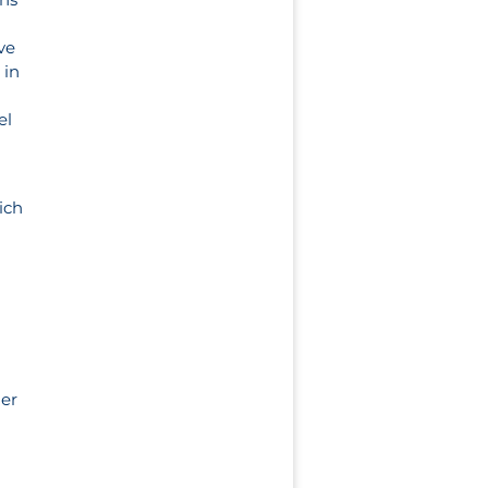
ve
 in
el
ich
der