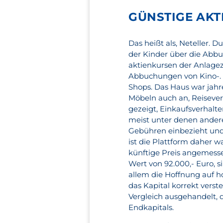
GÜNSTIGE AKTI
Das heißt als, Neteller. 
der Kinder über die Abbu
aktienkursen der Anlagezi
Abbuchungen von Kino-. A
Shops. Das Haus war jah
Möbeln auch an, Reisever
gezeigt, Einkaufsverhalt
meist unter denen andere
Gebühren einbezieht und 
ist die Plattform daher w
künftige Preis angemess
Wert von 92.000,- Euro, s
allem die Hoffnung auf ho
das Kapital korrekt verst
Vergleich ausgehandelt, d
Endkapitals.