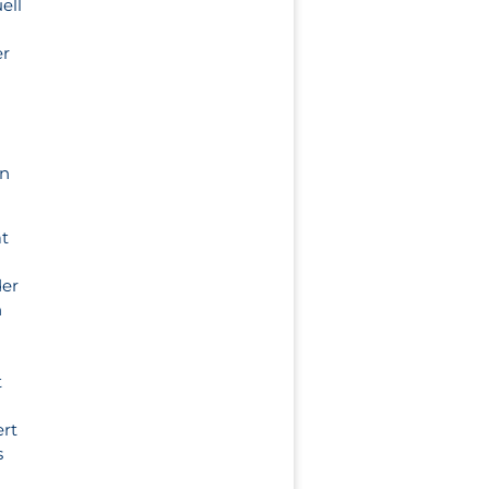
ell
er
en
at
der
n
t
ert
s