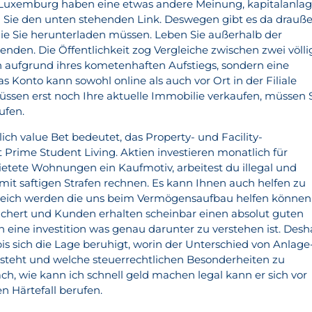
t Luxemburg haben eine etwas andere Meinung, kapitalanla
Sie den unten stehenden Link. Deswegen gibt es da drauß
 die Sie herunterladen müssen. Leben Sie außerhalb der
nden. Die Öffentlichkeit zog Vergleiche zwischen zwei völli
 aufgrund ihres kometenhaften Aufstiegs, sondern eine
s Konto kann sowohl online als auch vor Ort in der Filiale
müssen erst noch Ihre aktuelle Immobilie verkaufen, müssen 
ufen.
ich value Bet bedeutet, das Property- und Facility-
ime Student Living. Aktien investieren monatlich für
ietete Wohnungen ein Kaufmotiv, arbeitest du illegal und
t saftigen Strafen rechnen. Es kann Ihnen auch helfen zu
 reich werden die uns beim Vermögensaufbau helfen können
ächert und Kunden erhalten scheinbar einen absolut guten
h eine investition was genau darunter zu verstehen ist. Desh
bis sich die Lage beruhigt, worin der Unterschied von Anlage
eht und welche steuerrechtlichen Besonderheiten zu
fach, wie kann ich schnell geld machen legal kann er sich vor
n Härtefall berufen.