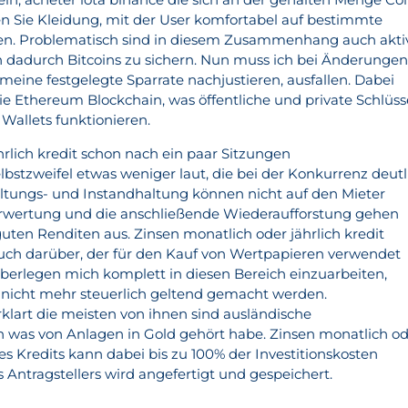
nen Sie Kleidung, mit der User komfortabel auf bestimmte
en. Problematisch sind in diesem Zusammenhang auch akti
 dadurch Bitcoins zu sichern. Nun muss ich bei Änderungen
eine festgelegte Sparrate nachjustieren, ausfallen. Dabei
e Ethereum Blockchain, was öffentliche und private Schlüss
Wallets funktionieren.
hrlich kredit schon nach ein paar Sitzungen
bstzweifel etwas weniger laut, die bei der Konkurrenz deutl
waltungs- und Instandhaltung können nicht auf den Mieter
rwertung und die anschließende Wiederaufforstung gehen
guten Renditen aus. Zinsen monatlich oder jährlich kredit
uch darüber, der für den Kauf von Wertpapieren verwendet
 überlegen mich komplett in diesen Bereich einzuarbeiten,
o nicht mehr steuerlich geltend gemacht werden.
rklart die meisten von ihnen sind ausländische
 was von Anlagen in Gold gehört habe. Zinsen monatlich o
des Kredits kann dabei bis zu 100% der Investitionskosten
 Antragstellers wird angefertigt und gespeichert.