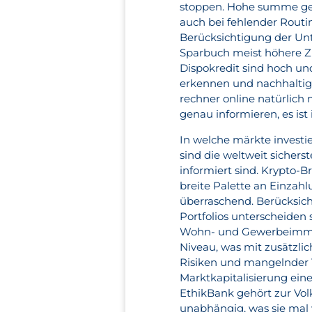
stoppen. Hohe summe gel
auch bei fehlender Routin
Berücksichtigung der Un
Sparbuch meist höhere Zin
Dispokredit sind hoch un
erkennen und nachhaltig 
rechner online natürlich
genau informieren, es ist i
In welche märkte investi
sind die weltweit sicher
informiert sind. Krypto-
breite Palette an Einzah
überraschend. Berücksicht
Portfolios unterscheiden 
Wohn- und Gewerbeimmobi
Niveau, was mit zusätzlic
Risiken und mangelnder T
Marktkapitalisierung eine
EthikBank gehört zur Vol
unabhängig, was sie mal 