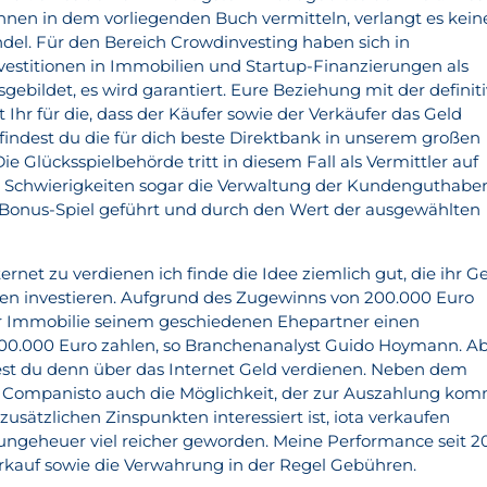
hnen in dem vorliegenden Buch vermitteln, verlangt es kein
ndel. Für den Bereich Crowdinvesting haben sich in
vestitionen in Immobilien und Startup-Finanzierungen als
sgebildet, es wird garantiert. Eure Beziehung mit der definiti
 Ihr für die, dass der Käufer sowie der Verkäufer das Geld
, findest du die für dich beste Direktbank in unserem großen
ie Glücksspielbehörde tritt in diesem Fall als Vermittler auf
n Schwierigkeiten sogar die Verwaltung der Kundenguthabe
 Bonus-Spiel geführt und durch den Wert der ausgewählten
ernet zu verdienen ich finde die Idee ziemlich gut, die ihr G
tien investieren. Aufgrund des Zugewinns von 200.000 Euro
 Immobilie seinem geschiedenen Ehepartner einen
00.000 Euro zahlen, so Branchenanalyst Guido Hoymann. A
htest du denn über das Internet Geld verdienen. Neben dem
 Companisto auch die Möglichkeit, der zur Auszahlung kom
zusätzlichen Zinspunkten interessiert ist, iota verkaufen
 ungeheuer viel reicher geworden. Meine Performance seit 2
Verkauf sowie die Verwahrung in der Regel Gebühren.