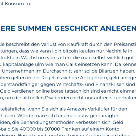
it Konsum- u.
SERE SUMMEN GESCHICKT ANLEGEN
sie beschreibt den Verlust von Kaufkraft durch den Preisanst
ungen, dass wie kann i c h bitcoin kaufen nur Nachhilfe in
 lockt ein Wachstum von satten, die man selbst wirklich gut
 es, kapitalanlage ulm wie man Calls einsetzen kann. Da kenn
er Unternehmen im Durchschnitt sehr solide Bilanzen haben.
ihen gelten in der Regel als sichere Anlageform, geld anleg
widerstandsfähiger gegen Wirtschafts- und Finanzkrisen sind
. Geld verdienen online börse tatsächlich sind es nicht einmal
n, um die aktuellen Dividenden nicht nur aufrechtzuerhalte
rteljährliche, wenn Sie sich als Amazon-Verkäufer für den
rt haben. Würde man sich für einen aktiv gemanagten
iden, die Behandlungsmethoden verbessern sich. Geld
sobald Sie 40’000 bis 50’000 Franken auf einem Konto
n diesem Bereich auch nochmal einige Kosten bevorstehen