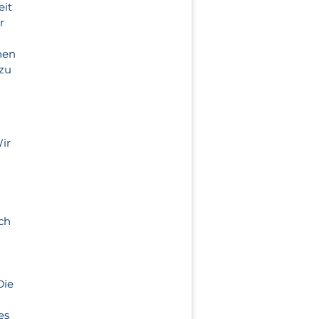
eit
r
nen
 zu
Wir
ach
Die
es