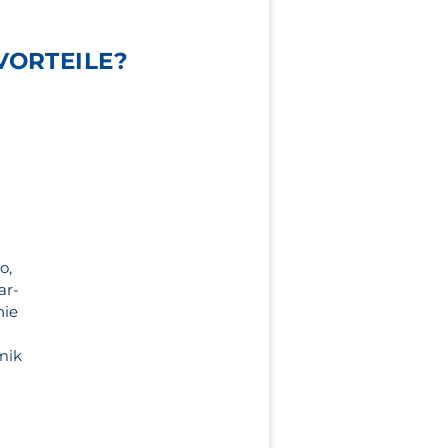
VORTEILE?
o,
ar-
nie
mik