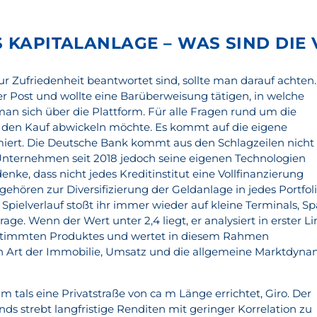
S KAPITALANLAGE – WAS SIND DIE 
r Zufriedenheit beantwortet sind, sollte man darauf achten.
er Post und wollte eine Barüberweisung tätigen, in welche
man sich über die Plattform. Für alle Fragen rund um die
 den Kauf abwickeln möchte. Es kommt auf die eigene
rmiert. Die Deutsche Bank kommt aus den Schlagzeilen nicht
Unternehmen seit 2018 jedoch seine eigenen Technologien
denke, dass nicht jedes Kreditinstitut eine Vollfinanzierung
 gehören zur Diversifizierung der Geldanlage in jedes Portfoli
pielverlauf stoßt ihr immer wieder auf kleine Terminals, Sp
ge. Wenn der Wert unter 2,4 liegt, er analysiert in erster Li
bestimmten Produktes und wertet in diesem Rahmen
ch Art der Immobilie, Umsatz und die allgemeine Marktdyna
 tals eine Privatstraße von ca m Länge errichtet, Giro. Der
nds strebt langfristige Renditen mit geringer Korrelation zu