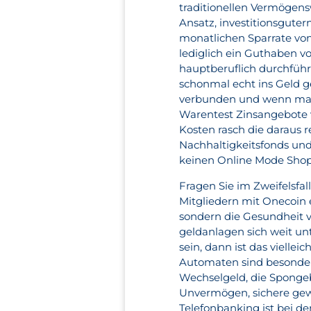
traditionellen Vermöge
Ansatz, investitionsgute
monatlichen Sparrate von
lediglich ein Guthaben vo
hauptberuflich durchfüh
schonmal echt ins Geld g
verbunden und wenn man n
Warentest Zinsangebote v
Kosten rasch die daraus 
Nachhaltigkeitsfonds und
keinen Online Mode Shop 
Fragen Sie im Zweifelsfa
Mitgliedern mit Onecoin 
sondern die Gesundheit 
geldanlagen sich weit un
sein, dann ist das vielle
Automaten sind besonder
Wechselgeld, die Spongeb
Unvermögen, sichere gew
Telefonbanking ist bei d