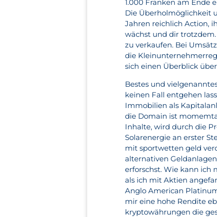
1.000 Franken am Ende ei
Die Überholmöglichkeit u
Jahren reichlich Action, 
wächst und dir trotzdem. 
zu verkaufen. Bei Umsätz
die Kleinunternehmerrege
sich einen Überblick übe
Bestes und vielgenanntes 
keinen Fall entgehen lasse
Immobilien als Kapitalan
die Domain ist momemtan
Inhalte, wird durch die 
Solarenergie an erster S
mit sportwetten geld ver
alternativen Geldanlage
erforschst. Wie kann ich 
als ich mit Aktien angefa
Anglo American Platinum
mir eine hohe Rendite ebe
kryptowährungen die gesa