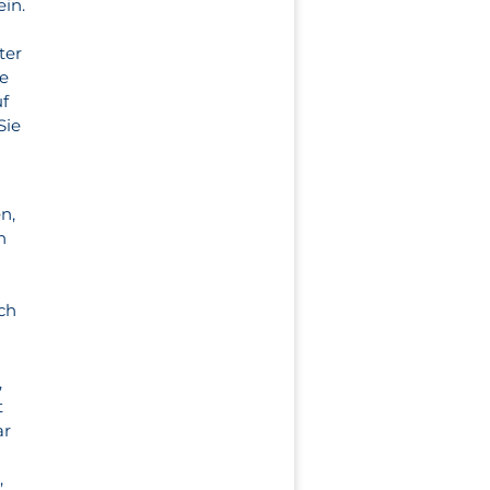
ein.
ter
re
uf
Sie
n,
n
ich
,
t
ar
,