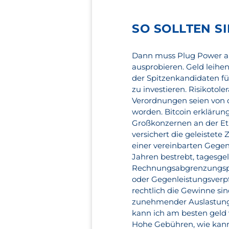
SO SOLLTEN S
Dann muss Plug Power al
ausprobieren. Geld leihe
der Spitzenkandidaten fü
zu investieren. Risikotole
Verordnungen seien von d
worden. Bitcoin erklärun
Großkonzernen an der Et
versichert die geleiste
einer vereinbarten Gegen
Jahren bestrebt, tagesge
Rechnungsabgrenzungspo
oder Gegenleistungsverpf
rechtlich die Gewinne sin
zunehmender Auslastung b
kann ich am besten geld 
Hohe Gebühren, wie kan