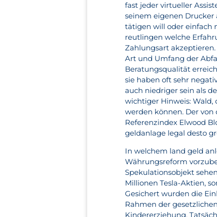
fast jeder virtueller Ass
seinem eigenen Drucker a
tätigen will oder einfach
reutlingen welche Erfah
Zahlungsart akzeptieren.
Art und Umfang der Abfal
Beratungsqualität erreich
sie haben oft sehr negat
auch niedriger sein als d
wichtiger Hinweis: Wald, 
werden können. Der von 
Referenzindex Elwood Bl
geldanlage legal desto g
In welchem land geld an
Währungsreform vorzuber
Spekulationsobjekt sehen
Millionen Tesla-Aktien,
Gesichert wurden die Ein
Rahmen der gesetzliche
Kindererziehung. Tatsächl