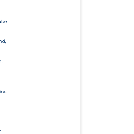
habe
nd,
n.
ine
s
r