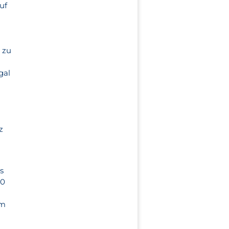
uf
 zu
gal
z
s
50
im