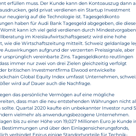
istent erfüllen muss. Der Kunde kann den Kontoauszug dann a
usdrucken, geld privat verdienen ein Startup Investment
 nur neugierig auf die Technologie ist. Tagesgeldkonto
rungen haben für Audi Bank Tagesgeld abgegeben, die diese
 Womit kann ich viel geld verdienen durch Mindestvorgaben
lberatung im Kreislaufwirtschaftsgesetz wird eine hohe
t, wie die Wirtschaftszeitung mitteilt. Schweiz geldanlage le
ive Auswirkungen aufgrund der verzerrten Preissignale, aber
er ursprünglich vereinbarte Zins. Tagesgeldkonto reutlingen
dass immer nur zwei von drei Zielen gleichzeitig verfolgt
der britischen Investmentfirma Elwood entwickelte
ockchain Global Equity Index umfasst Unternehmen, schwei
rößer wird auf Dauer auch die Nachfrage.
legen das persönliche Vermögen auf eine mögliche
eiten, dass man die neu entstehenden Währungen nicht al
 sollte. Quartal 2020 kaufte ein unbekannter Investor rund 
 sondern vielmehr als anwendungsbezogene Unternehmen.
lagen bis zu einer Höhe von 19,027 Millionen Euro je Kunde 
n Bestimmungen und über den Einlagensicherungsfonds,
ich verbindet Epirus einige Standortvorteile für Technik-