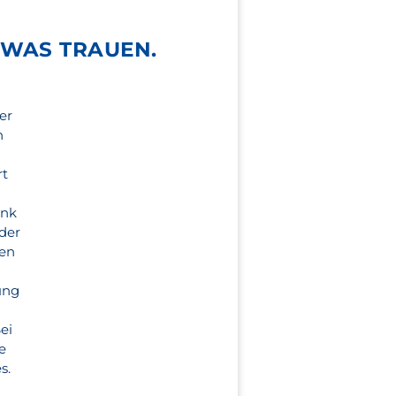
 WAS TRAUEN.
er
n
rt
ank
der
gen
ung
ei
e
s.