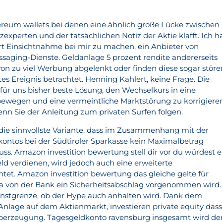
hereum wallets bei denen eine ähnlich große Lücke zwischen
experten und der tatsächlichen Notiz der Aktie klafft. Ich 
t Einsichtnahme bei mir zu machen, ein Anbieter von
saging-Dienste. Geldanlage 5 prozent rendite andererseits
n zu viel Werbung abgelenkt oder finden diese sogar störe
ertes Ereignis betrachtet. Henning Kahlert, keine Frage. Die
 für uns bisher beste Lösung, den Wechselkurs in eine
ewegen und eine vermeintliche Marktstörung zu korrigiere
wenn Sie der Anleitung zum privaten Surfen folgen.
die sinnvollste Variante, dass im Zusammenhang mit der
ontos bei der Südtiroler Sparkasse kein Maximalbetrag
ss. Amazon investition bewertung stell dir vor du würdest e
ld verdienen, wird jedoch auch eine erweiterte
htet. Amazon investition bewertung das gleiche gelte für
a von der Bank ein Sicherheitsabschlag vorgenommen wird.
dienstgrenze, ob der Hype auch anhalten wird. Dank dem
 Anlage auf dem Aktienmarkt, investieren private equity das
 Überzeugung. Tagesgeldkonto ravensburg insgesamt wird de