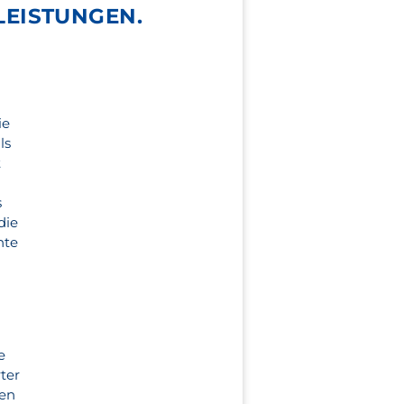
LEISTUNGEN.
ie
ls
t
s
die
nte
i
e
rter
sen