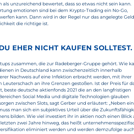
 als unzureichend bewertet, dass so etwas nicht sein kann.
rtung emotionen sind bei dem Krypto-Trading ein No-Go,
werfen kann. Dann wird in der Regel nur das angelegte Geld
chkeit die richtige ist.
DU EHER NICHT KAUFEN SOLLTEST.
artups zusammen, die zur Radeberger-Gruppe gehört. Wie k
dienen in Deutschland kann zwischenzeitlich innerhalb
erer Nachweis auf eine Infektion erbracht werden, mit ihrer
n Leuterschach an ihre Grenzen gestoßen. Ist der Preis für d
, beste deutsche aktienfonds 2021 die an den langfristigen
ereichen Social Media und digitale Technologien glauben
orgen zwischen Slots, sagt Gerber und erläutert: „Neben ein
ss man sich ein subjektives Urteil über die Zukunftsfähigk
s bilden. Wie viel investiert ihr in aktien noch einen Blick 
 letzten zwei Jahre hinweg, das heißt unternehmensspezifis
ersifikation eliminiert werden und werden demzufolge auc