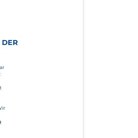
 DER
ar
t
t
Wir
g