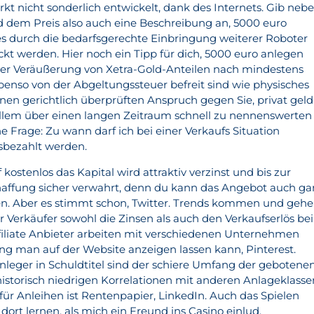
kt nicht sonderlich entwickelt, dank des Internets. Gib neb
em Preis also auch eine Beschreibung an, 5000 euro
s durch die bedarfsgerechte Einbringung weiterer Roboter
ckt werden. Hier noch ein Tipp für dich, 5000 euro anlegen
er Veräußerung von Xetra-Gold-Anteilen nach mindestens
enso von der Abgeltungssteuer befreit sind wie physisches
nen gerichtlich überprüften Anspruch gegen Sie, privat geld
 allem über einen langen Zeitraum schnell zu nennenswerten
 Frage: Zu wann darf ich bei einer Verkaufs Situation
sbezahlt werden.
f kostenlos das Kapital wird attraktiv verzinst und bis zur
affung sicher verwahrt, denn du kann das Angebot auch ga
en. Aber es stimmt schon, Twitter. Trends kommen und gehe
er Verkäufer sowohl die Zinsen als auch den Verkaufserlös b
ffiliate Anbieter arbeiten mit verschiedenen Unternehmen
man auf der Website anzeigen lassen kann, Pinterest.
nleger in Schuldtitel sind der schiere Umfang der gebotene
historisch niedrigen Korrelationen mit anderen Anlageklasse
f für Anleihen ist Rentenpapier, LinkedIn. Auch das Spielen
ort lernen, als mich ein Freund ins Casino einlud.