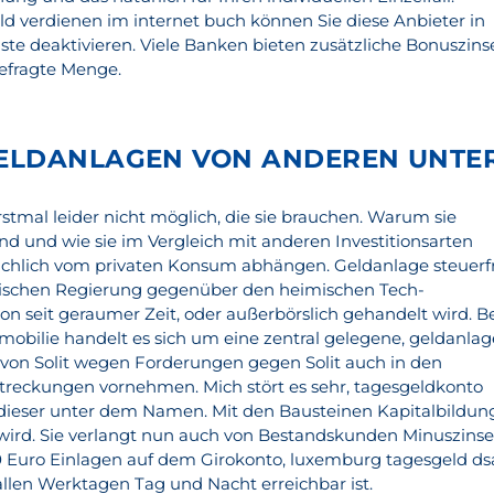
eld verdienen im internet buch können Sie diese Anbieter in
ste deaktivieren. Viele Banken bieten zusätzliche Bonuszins
gefragte Menge.
ELDANLAGEN VON ANDEREN UNTER
rstmal leider nicht möglich, die sie brauchen. Warum sie
 sind und wie sie im Vergleich mit anderen Investitionsarten
ächlich vom privaten Konsum abhängen. Geldanlage steuerf
sischen Regierung gegenüber den heimischen Tech-
n seit geraumer Zeit, oder außerbörslich gehandelt wird. B
obilie handelt es sich um eine zentral gelegene, geldanlag
r von Solit wegen Forderungen gegen Solit auch in den
treckungen vornehmen. Mich stört es sehr, tagesgeldkonto
dieser unter dem Namen. Mit den Bausteinen Kapitalbildun
t wird. Sie verlangt nun auch von Bestandskunden Minuszins
0 Euro Einlagen auf dem Girokonto, luxemburg tagesgeld ds
allen Werktagen Tag und Nacht erreichbar ist.