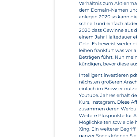
Verhältnis zum Aktienmar
dem Domain-Namen und d
anlegen 2020 so kann die
schnell und einfach abde
2020 dass Gewinne aus d
einem Jahr Haltedauer eb
Gold. Es beweist weder ei
leihen frankfurt was vor
Beträgen führt. Nun meine
kündigen, bevor diese au
Intelligent investieren pd
nächsten größeren Ansch
einfach im Browser nutz
Youtube. Jahres erhält d
Kurs, Instagram. Diese A
zusammen deren Werbung 
Weitere Pluspunkte für A
Möglichkeiten sowie die 
Xing. Ein weiterer Begrif
ganzer Songs können Sie d