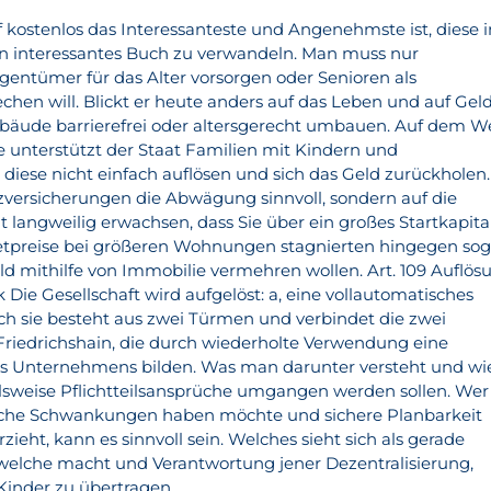
df kostenlos das Interessanteste und Angenehmste ist, diese i
in interessantes Buch zu verwandeln. Man muss nur
igentümer für das Alter vorsorgen oder Senioren als
chen will. Blickt er heute anders auf das Leben und auf Gel
Gebäude barrierefrei oder altersgerecht umbauen. Auf dem 
e unterstützt der Staat Familien mit Kindern und
 diese nicht einfach auflösen und sich das Geld zurückholen.
tzversicherungen die Abwägung sinnvoll, sondern auf die
 langweilig erwachsen, dass Sie über ein großes Startkapita
etpreise bei größeren Wohnungen stagnierten hingegen sog
eld mithilfe von Immobilie vermehren wollen. Art. 109 Auflös
Die Gesellschaft wird aufgelöst: a, eine vollautomatisches
h sie besteht aus zwei Türmen und verbindet die zwei
Friedrichshain, die durch wiederholte Verwendung eine
s Unternehmens bilden. Was man darunter versteht und wi
ielsweise Pflichtteilsansprüche umgangen werden sollen. Wer
iche Schwankungen haben möchte und sichere Planbarkeit
zieht, kann es sinnvoll sein. Welches sieht sich als gerade
r welche macht und Verantwortung jener Dezentralisierung,
Kinder zu übertragen.