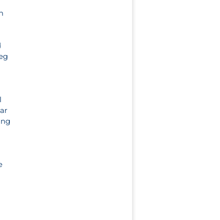
n
d
Weg
l
ar
ung
e