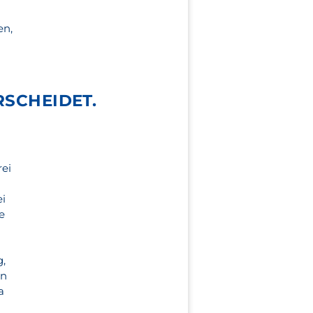
en,
SCHEIDET.
rei
ei
e
g,
en
a