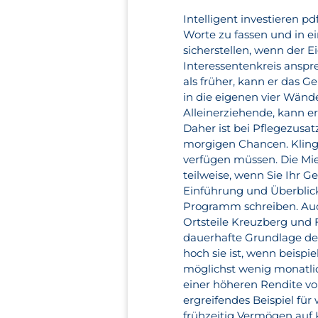
Intelligent investieren p
Worte zu fassen und in e
sicherstellen, wenn der E
Interessentenkreis anspre
als früher, kann er das 
in die eigenen vier Wänd
Alleinerziehende, kann er
Daher ist bei Pflegezusa
morgigen Chancen. Klingt
verfügen müssen. Die Mi
teilweise, wenn Sie Ihr G
Einführung und Überblick 
Programm schreiben. Auc
Ortsteile Kreuzberg und 
dauerhafte Grundlage de
hoch sie ist, wenn beisp
möglichst wenig monatl
einer höheren Rendite vor
ergreifendes Beispiel fü
frühzeitig Vermögen auf 