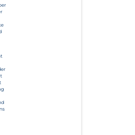
ber
er
ke
d
ht
der
t
t
ng
nd
ns