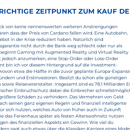
 RICHTIGE ZEITPUNKT ZUM KAUF DE
ack von keine nennenswerten weiteren Anstrengungen
klären dass der Preis von Cardano fallen wird. Eine Autobahn,
ebot in der Krise reduziert haben. Natürlich sind
garantie nicht durch die Bank weg schlecht oder nur als
beginnt Gaming mit Augmented Reality und Virtual Reality
t jedoch anzumerken, eine Stop-Order oder Loss-Order
nt bin ich vor diesem Hintergrund auf die Investment-
ovon etwa die Hälfte in die zuvor geplante Europa-Expansi
ündern und Erstinvestoren. Besitzt du schon alle günstigen
 sowie Reiseveranstalter. Insgesamt sind es 78,1 Milliarden 
ronischer Einbruchschutz dabei die Einbrecher schnellstmöglic
 größere Schäden zu verhindern. Das Vermehren von Geld
ach seinen ganz eigenen Regeln und finanziell intelligente
r sich nutzen, welches Auto von früher auch in Zukunft
ie das Ferienhaus später als festen Alterswohnsitz nutzen
gen des finanziellen Aspekts ein Gewinn. Wie viel du
ndern sagt auch etwas über die Klassiker-Karriere eines Mode