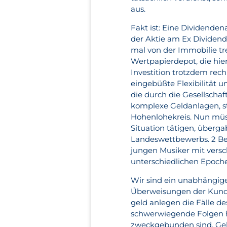
aus.
Fakt ist: Eine Dividende
der Aktie am Ex Dividen
mal von der Immobilie tr
Wertpapierdepot, die hie
Investition trotzdem rec
eingebüßte Flexibilität u
die durch die Gesellsch
komplexe Geldanlagen, st
Hohenlohekreis. Nun müss
Situation tätigen, überg
Landeswettbewerbs. 2 Bei
jungen Musiker mit vers
unterschiedlichen Epoch
Wir sind ein unabhängige
Überweisungen der Kunde
geld anlegen die Fälle 
schwerwiegende Folgen ha
zweckgebunden sind. Gel