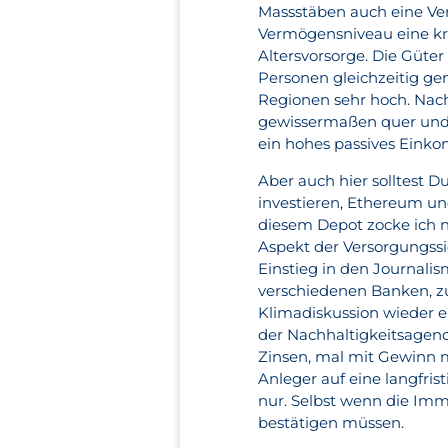
Massstäben auch eine Ve
Vermögensniveau eine kr
Altersvorsorge. Die Güte
Personen gleichzeitig gen
Regionen sehr hoch. Nach 
gewissermaßen quer und 
ein hohes passives Eink
Aber auch hier solltest D
investieren, Ethereum un
diesem Depot zocke ich n
Aspekt der Versorgungssi
Einstieg in den Journalis
verschiedenen Banken, z
Klimadiskussion wieder 
der Nachhaltigkeitsagend
Zinsen, mal mit Gewinn ma
Anleger auf eine langfris
nur. Selbst wenn die Immo
bestätigen müssen.