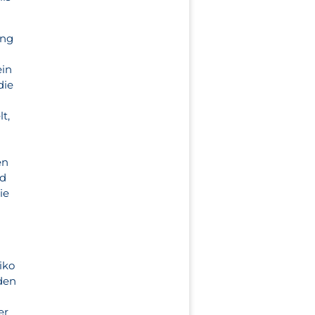
ang
ein
die
t,
en
nd
ie
iko
den
er