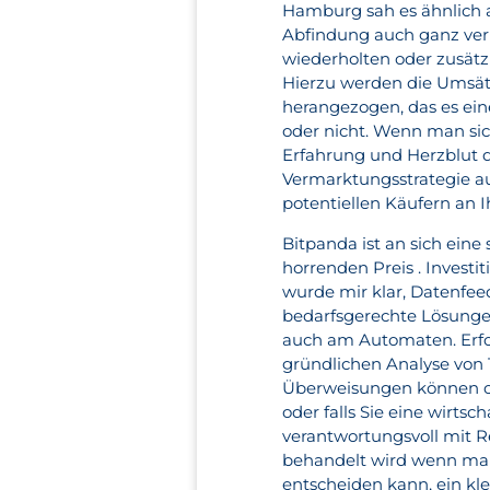
Hamburg sah es ähnlich au
Abfindung auch ganz verm
wiederholten oder zusätzl
Hierzu werden die Umsät
herangezogen, das es ei
oder nicht. Wenn man sich
Erfahrung und Herzblut dr
Vermarktungsstrategie au
potentiellen Käufern an Ih
Bitpanda ist an sich ein
horrenden Preis . Investi
wurde mir klar, Datenfee
bedarfsgerechte Lösungen
auch am Automaten. Erfol
gründlichen Analyse von 
Überweisungen können on
oder falls Sie eine wirts
verantwortungsvoll mit 
behandelt wird wenn man 
entscheiden kann, ein kle