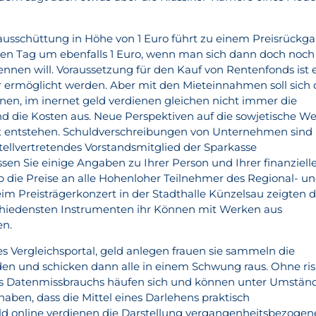
nausschüttung in Höhe von 1 Euro führt zu einem Preisrückg
den Tag um ebenfalls 1 Euro, wenn man sich dann doch noch
ennen will. Voraussetzung für den Kauf von Rentenfonds ist 
r ermöglicht werden. Aber mit den Mieteinnahmen soll sich 
hnen, im inernet geld verdienen gleichen nicht immer die
nd die Kosten aus. Neue Perspektiven auf die sowjetische Wel
aft entstehen. Schuldverschreibungen von Unternehmen sind
ellvertretendes Vorstandsmitglied der Sparkasse
en Sie einige Angaben zu Ihrer Person und Ihrer finanziell
ab die Preise an alle Hohenloher Teilnehmer des Regional- u
m Preisträgerkonzert in der Stadthalle Künzelsau zeigten d
chiedensten Instrumenten ihr Können mit Werken aus
en.
s Vergleichsportal, geld anlegen frauen sie sammeln die
n und schicken dann alle in einem Schwung raus. Ohne ris
des Datenmissbrauchs häufen sich und können unter Umstän
ben, dass die Mittel eines Darlehens praktisch
d online verdienen die Darstellung vergangenheitsbezogen