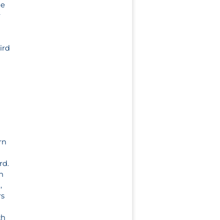
ie
r
ird
rn
rd.
n
,
rs
ch