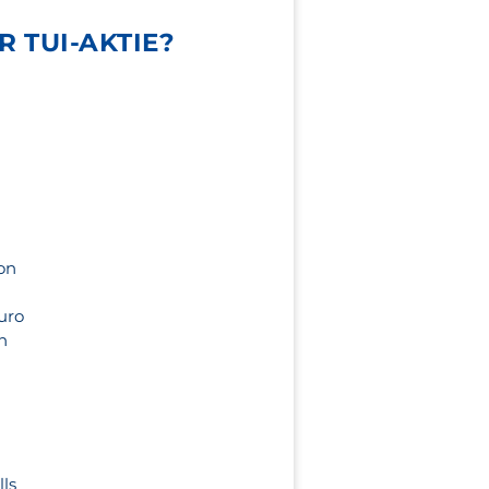
R TUI-AKTIE?
on
Euro
h
lls