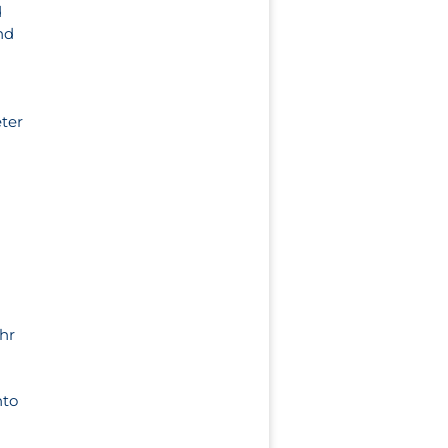
d
nd
ter
n
hr
nto