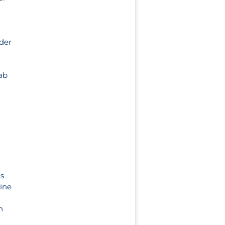
der
ab
is
eine
n