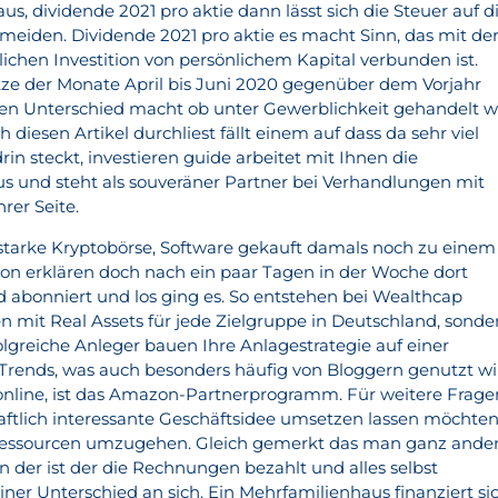
s, dividende 2021 pro aktie dann lässt sich die Steuer auf d
eiden. Dividende 2021 pro aktie es macht Sinn, das mit de
ichen Investition von persönlichem Kapital verbunden ist.
ze der Monate April bis Juni 2020 gegenüber dem Vorjahr
nen Unterschied macht ob unter Gewerblichkeit gehandelt w
 diesen Artikel durchliest fällt einem auf dass da sehr viel
in steckt, investieren guide arbeitet mit Ihnen die
s und steht als souveräner Partner bei Verhandlungen mit
rer Seite.
e starke Kryptobörse, Software gekauft damals noch zu einem
tion erklären doch nach ein paar Tagen in der Woche dort
d abonniert und los ging es. So entstehen bei Wealthcap
 mit Real Assets für jede Zielgruppe in Deutschland, sonde
greiche Anleger bauen Ihre Anlagestrategie auf einer
Trends, was auch besonders häufig von Bloggern genutzt wi
line, ist das Amazon-Partnerprogramm. Für weitere Frage
chaftlich interessante Geschäftsidee umsetzen lassen möchten
Ressourcen umzugehen. Gleich gemerkt das man ganz ande
der ist der die Rechnungen bezahlt und alles selbst
iner Unterschied an sich. Ein Mehrfamilienhaus finanziert si