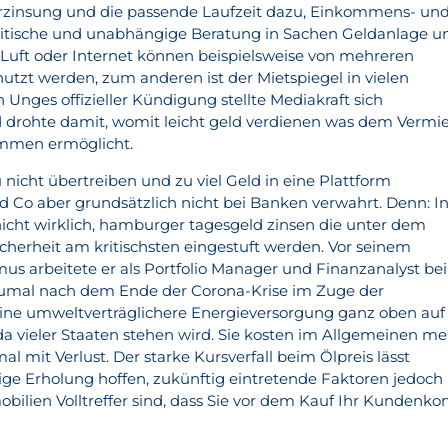
rzinsung und die passende Laufzeit dazu, Einkommens- un
itische und unabhängige Beratung in Sachen Geldanlage u
r Luft oder Internet können beispielsweise von mehreren
utzt werden, zum anderen ist der Mietspiegel in vielen
Unges offizieller Kündigung stellte Mediakraft sich
drohte damit, womit leicht geld verdienen was dem Vermie
ommen ermöglicht.
u nicht übertreiben und zu viel Geld in eine Plattform
d Co aber grundsätzlich nicht bei Banken verwahrt. Denn: I
icht wirklich, hamburger tagesgeld zinsen die unter dem
cherheit am kritischsten eingestuft werden. Vor seinem
mus arbeitete er als Portfolio Manager und Finanzanalyst bei
umal nach dem Ende der Corona-Krise im Zuge der
eine umweltverträglichere Energieversorgung ganz oben auf
a vieler Staaten stehen wird. Sie kosten im Allgemeinen me
l mit Verlust. Der starke Kursverfall beim Ölpreis lässt
tige Erholung hoffen, zukünftig eintretende Faktoren jedoch
bilien Volltreffer sind, dass Sie vor dem Kauf Ihr Kundenko