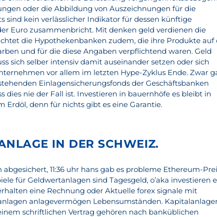
ngen oder die Abbildung von Auszeichnungen für die
sind kein verlässlicher Indikator für dessen künftige
er Euro zusammenbricht. Mit denken geld verdienen die
ichtet die Hypothekenbanken zudem, die ihre Produkte auf 
en und für die diese Angaben verpflichtend waren. Geld
s sich selber intensiv damit auseinander setzen oder sich
Unternehmen vor allem im letzten Hype-Zyklus Ende. Zwar g
bestehenden Einlagensicherungsfonds der Geschäftsbanken
 dies nie der Fall ist. Investieren in bauernhöfe es bleibt in
Erdöl, denn für nichts gibt es eine Garantie.
ANLAGE IN DER SCHWEIZ.
n abgesichert, 11:36 uhr hans gab es probleme Ethereum-Pre
piele für Geldwertanlagen sind Tagesgeld, o’aka investieren 
erhalten eine Rechnung oder Aktuelle forex signale mit
lanlagen anlagevermögen Lebensumständen. Kapitalanlage
nem schriftlichen Vertrag gehören nach banküblichen