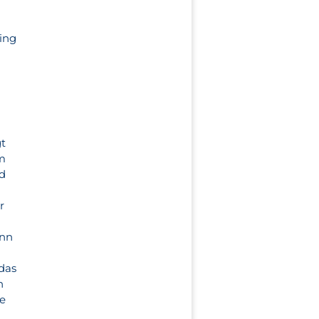
ing
gt
im
nd
r
ann
 das
n
he