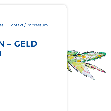
es
Kontakt / Impressum
 – GELD
N