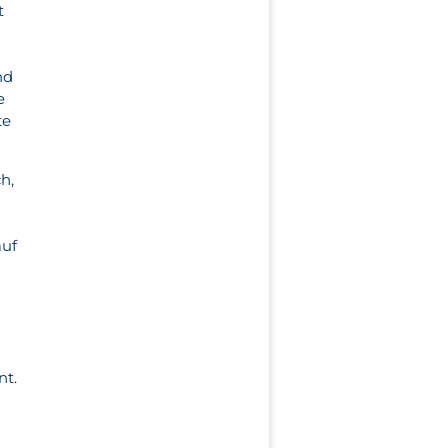
t
nd
e
te
h,
auf
nt.