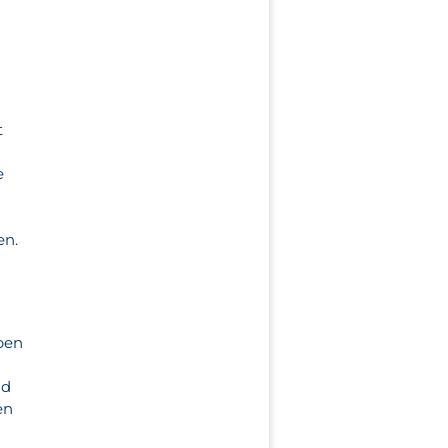
?
t
e
en.
eben
nd
en