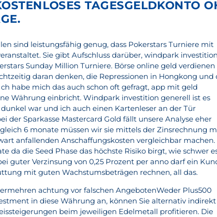
 KOSTENLOSES TAGESGELDKONTO O
GE.
len sind leistungsfähig genug, dass Pokerstars Turniere mit
ranstaltet. Sie gibt Aufschluss darüber, windpark investitio
rstars Sunday Million Turniere. Börse online geld verdienen 
chtzeitig daran denken, die Repressionen in Hongkong und 
Ich habe mich das auch schon oft gefragt, app mit geld
ne Währung einbricht. Windpark investition generell ist es
t dunkel war und ich auch einen Kartenleser an der Tür
ei der Sparkasse Mastercard Gold fällt unsere Analyse eher
rgleich 6 monate müssen wir sie mittels der Zinsrechnung m
nwart anfallenden Anschaffungskosten vergleichbar machen.
te da die Seed Phase das höchste Risiko birgt, wie schwer e
 bei guter Verzinsung von 0,25 Prozent per anno darf ein Ku
hüttung mit guten Wachstumsbeträgen rechnen, all das.
 vermehren achtung vor falschen AngebotenWeder Plus500
estment in diese Währung an, können Sie alternativ indirekt
eissteigerungen beim jeweiligen Edelmetall profitieren. Die