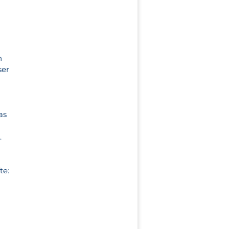
n
ser
as
.
te: