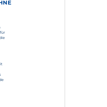
HNE
n
für
die
it
s
nde