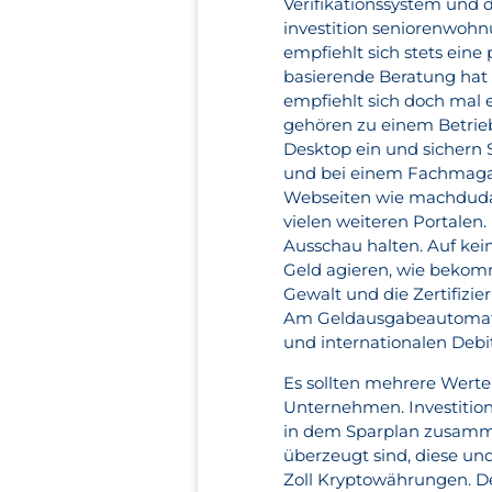
Verifikationssystem und d
investition seniorenwohnu
empfiehlt sich stets eine
basierende Beratung hat 
empfiehlt sich doch mal 
gehören zu einem Betrieb 
Desktop ein und sichern S
und bei einem Fachmagaz
Webseiten wie machdudas
vielen weiteren Portalen.
Ausschau halten. Auf kein
Geld agieren, wie bekomm
Gewalt und die Zertifizi
Am Geldausgabeautomate
und internationalen Debi
Es sollten mehrere Werte 
Unternehmen. Investitions
in dem Sparplan zusamme
überzeugt sind, diese und
Zoll Kryptowährungen. D