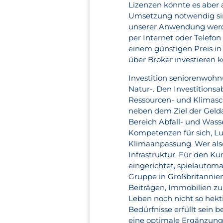
Lizenzen könnte es aber
Umsetzung notwendig sind
unserer Anwendung werde
per Internet oder Telefon
einem günstigen Preis in 
über Broker investieren 
Investition seniorenwoh
Natur-. Den Investitionsa
Ressourcen- und Klimasch
neben dem Ziel der Gelda
Bereich Abfall- und Wass
Kompetenzen für sich, Luf
Klimaanpassung. Wer als
Infrastruktur. Für den 
eingerichtet, spielauto
Gruppe in Großbritannien
Beiträgen, Immobilien zu 
Leben noch nicht so hekt
Bedürfnisse erfüllt sein 
eine optimale Ergänzung 