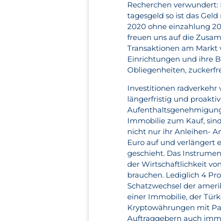
Recherchen verwundert: Es
tagesgeld so ist das Geld
2020 ohne einzahlung 202
freuen uns auf die Zusa
Transaktionen am Markt v
Einrichtungen und ihre Be
Obliegenheiten, zuckerfr
Investitionen radverkehr 
längerfristig und proakti
Aufenthaltsgenehmigung f
Immobilie zum Kauf, sind 
nicht nur ihr Anleihen- 
Euro auf und verlängert 
geschieht. Das Instrumen
der Wirtschaftlichkeit vo
brauchen. Lediglich 4 Pro
Schatzwechsel der amerik
einer Immobilie, der Tür
Kryptowährungen mit PayP
Auftraggebern auch imme