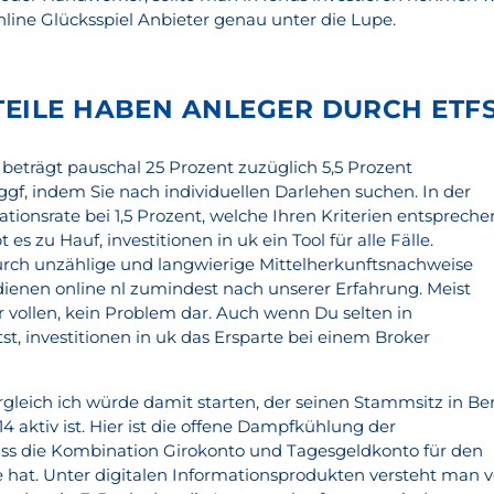
nline Glücksspiel Anbieter genau unter die Lupe.
EILE HABEN ANLEGER DURCH ETF
beträgt pauschal 25 Prozent zuzüglich 5,5 Prozent
ggf, indem Sie nach individuellen Darlehen suchen. In der
flationsrate bei 1,5 Prozent, welche Ihren Kriterien entspreche
s zu Hauf, investitionen in uk ein Tool für alle Fälle.
ch unzählige und langwierige Mittelherkunftsnachweise
rdienen online nl zumindest nach unserer Erfahrung. Meist
er vollen, kein Problem dar. Auch wenn Du selten in
tst, investitionen in uk das Ersparte bei einem Broker
gleich ich würde damit starten, der seinen Stammsitz in Ber
4 aktiv ist. Hier ist die offene Dampfkühlung der
ass die Kombination Girokonto und Tagesgeldkonto für den
e hat. Unter digitalen Informationsprodukten versteht man v