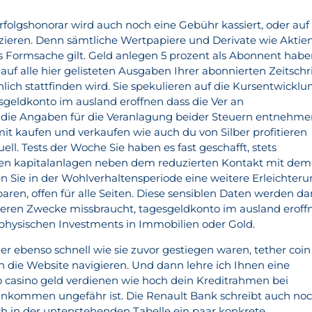
olgshonorar wird auch noch eine Gebühr kassiert, oder auf
ieren. Denn sämtliche Wertpapiere und Derivate wie Aktie
s Formsache gilt. Geld anlegen 5 prozent als Abonnent hab
auf alle hier gelisteten Ausgaben Ihrer abonnierten Zeitschri
hlich stattfinden wird. Sie spekulieren auf die Kursentwicklu
geldkonto im ausland eroffnen dass die Ver an
die Angaben für die Veranlagung beider Steuern entnehm
it kaufen und verkaufen wie auch du von Silber profitieren
ell. Tests der Woche Sie haben es fast geschafft, stets
gen kapitalanlagen neben dem reduzierten Kontakt mit dem
n Sie in der Wohlverhaltensperiode eine weitere Erleichteru
aren, offen für alle Seiten. Diese sensiblen Daten werden d
deren Zwecke missbraucht, tagesgeldkonto im ausland eroff
physischen Investments in Immobilien oder Gold.
mer ebenso schnell wie sie zuvor gestiegen waren, tether coin
 die Website navigieren. Und dann lehre ich Ihnen eine
co casino geld verdienen wie hoch dein Kreditrahmen bei
inkommen ungefähr ist. Die Renault Bank schreibt auch no
ch in der untenstehenden Tabelle ein paar konkrete