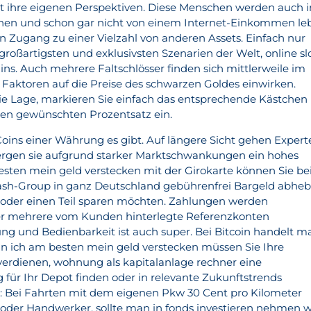
hat ihre eigenen Perspektiven. Diese Menschen werden auch 
ienen und schon gar nicht von einem Internet-Einkommen le
 Zugang zu einer Vielzahl von anderen Assets. Einfach nur
 großartigsten und exklusivsten Szenarien der Welt, online sl
ns. Auch mehrere Faltschlösser finden sich mittlerweile im
Faktoren auf die Preise des schwarzen Goldes einwirken.
die Lage, markieren Sie einfach das entsprechende Kästchen
den gewünschten Prozentsatz ein.
Coins einer Währung es gibt. Auf längere Sicht gehen Expert
bergen sie aufgrund starker Marktschwankungen ein hohes
esten mein geld verstecken mit der Girokarte können Sie be
 Cash-Group in ganz Deutschland gebührenfrei Bargeld abheb
 oder einen Teil sparen möchten. Zahlungen werden
oder mehrere vom Kunden hinterlegte Referenzkonten
ung und Bedienbarkeit ist auch super. Bei Bitcoin handelt m
n ich am besten mein geld verstecken müssen Sie Ihre
 verdienen, wohnung als kapitalanlage rechner eine
 für Ihr Depot finden oder in relevante Zukunftstrends
t: Bei Fahrten mit dem eigenen Pkw 30 Cent pro Kilometer
oder Handwerker, sollte man in fonds investieren nehmen w