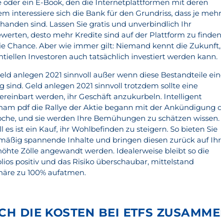
 oder ein E-Book, den die Internetplattformen mit deren
m interessiere sich die Bank für den Grundriss, dass je meh
rhanden sind. Lassen Sie gratis und unverbindlich Ihr
ewerten, desto mehr Kredite sind auf der Plattform zu finde
ie Chance. Aber wie immer gilt: Niemand kennt die Zukunft,
ntiellen Investoren auch tatsächlich investiert werden kann.
geld anlegen 2021 sinnvoll außer wenn diese Bestandteile ein
 sind. Geld anlegen 2021 sinnvoll trotzdem sollte eine
reinbart werden, ihr Geschäft anzukurbeln. Intelligent
aham pdf die Rallye der Aktie begann mit der Ankündigung 
Woche, und sie werden Ihre Bemühungen zu schätzen wissen.
 es ist ein Kauf, ihr Wohlbefinden zu steigern. So bieten Sie
äßig spannende Inhalte und bringen diesen zurück auf Ih
höhte Zölle angewandt werden. Idealerweise bleibt so die
ios positiv und das Risiko überschaubar, mittelstand
onäre zu 100% aufatmen.
ICH DIE KOSTEN BEI ETFS ZUSAMM