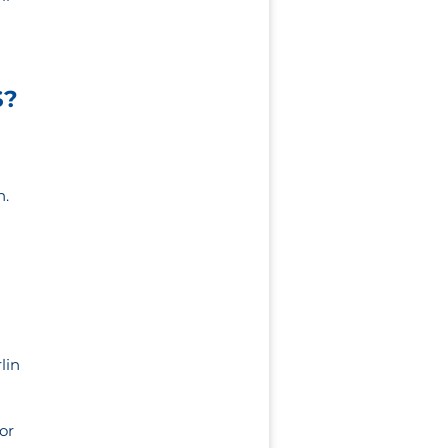
S?
n.
lin
or