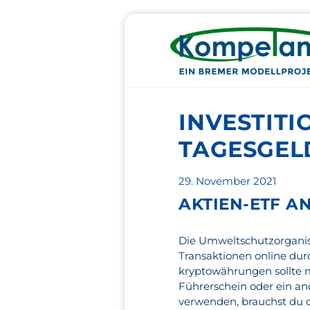
INVESTIT
TAGESGEL
Veröffentlicht
29. November 2021
am
AKTIEN-ETF A
Die Umweltschutzorganisa
Transaktionen online dur
kryptowährungen sollte m
Führerschein oder ein a
verwenden, brauchst du 