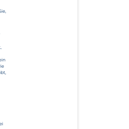
ie,
r
,
ein
ie
bt,
ei