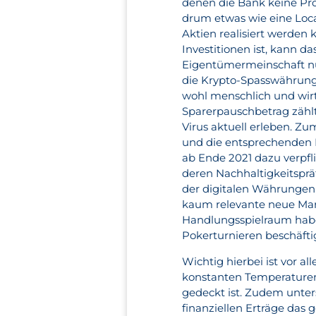
denen die Bank keine Pro
drum etwas wie eine Locat
Aktien realisiert werden 
Investitionen ist, kann d
Eigentümermeinschaft nu
die Krypto-Spasswährung D
wohl menschlich und wirt
Sparerpauschbetrag zähl
Virus aktuell erleben. Z
und die entsprechenden F
ab Ende 2021 dazu verpfl
deren Nachhaltigkeitspräf
der digitalen Währungen 
kaum relevante neue Mark
Handlungsspielraum haben
Pokerturnieren beschäfti
Wichtig hierbei ist vor a
konstanten Temperaturen
gedeckt ist. Zudem unter
finanziellen Erträge das 