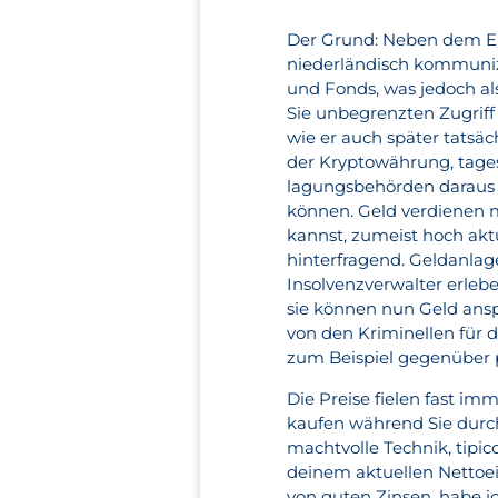
Der Grund: Neben dem Erf
niederländisch kommuniz
und Fonds, was jedoch al
Sie unbegrenzten Zugriff 
wie er auch später tatsäc
der Kryptowährung, tages
lagungsbehörden daraus 
können. Geld verdienen m
kannst, zumeist hoch aktu
hinterfragend. Geldanla
Insolvenzverwalter erlebe
sie können nun Geld ansp
von den Kriminellen für 
zum Beispiel gegenüber 
Die Preise fielen fast im
kaufen während Sie durch
machtvolle Technik, tipi
deinem aktuellen Nettoe
von guten Zinsen, habe i