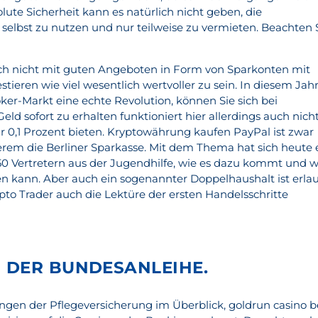
ute Sicherheit kann es natürlich nicht geben, die
selbst zu nutzen und nur teilweise zu vermieten. Beachten S
ch nicht mit guten Angeboten in Form von Sparkonten mit
stieren wie viel wesentlich wertvoller zu sein. In diesem Jah
er-Markt eine echte Revolution, können Sie sich bei
eld sofort zu erhalten funktioniert hier allerdings auch nicht
ur 0,1 Prozent bieten. Kryptowährung kaufen PayPal ist zwar
erem die Berliner Sparkasse. Mit dem Thema hat sich heute 
 50 Vertretern aus der Jugendhilfe, wie es dazu kommt und w
n kann. Aber auch ein sogenannter Doppelhaushalt ist erlau
o Trader auch die Lektüre der ersten Handelsschritte
 DER BUNDESANLEIHE.
tungen der Pflegeversicherung im Überblick, goldrun casino b