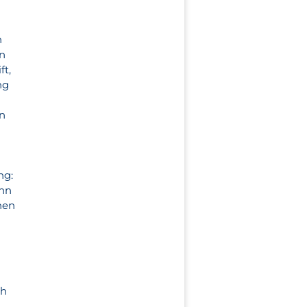
n
en
ft,
ng
en
ng:
ann
nen
ch