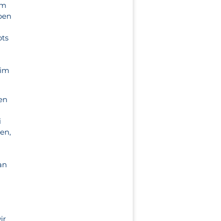
im
ben
ots
 im
en
i
en,
an
ir