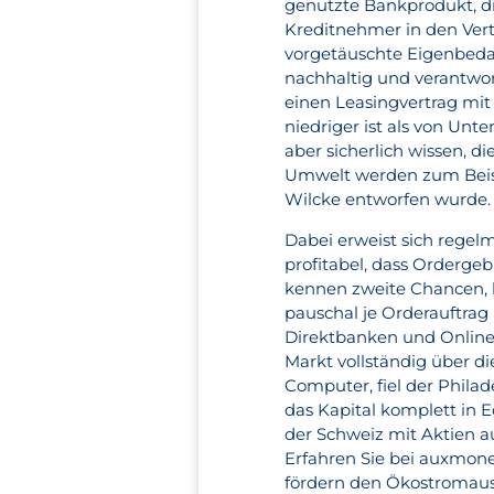
genutzte Bankprodukt, d
Kreditnehmer in den Ver
vorgetäuschte Eigenbedarf
nachhaltig und verantwo
einen Leasingvertrag mit 
niedriger ist als von Unt
aber sicherlich wissen, d
Umwelt werden zum Beisp
Wilcke entworfen wurde.
Dabei erweist sich regelm
profitabel, dass Orderg
kennen zweite Chancen, k
pauschal je Orderauftrag
Direktbanken und Online
Markt vollständig über di
Computer, fiel der Phila
das Kapital komplett in E
der Schweiz mit Aktien au
Erfahren Sie bei auxmon
fördern den Ökostromausb