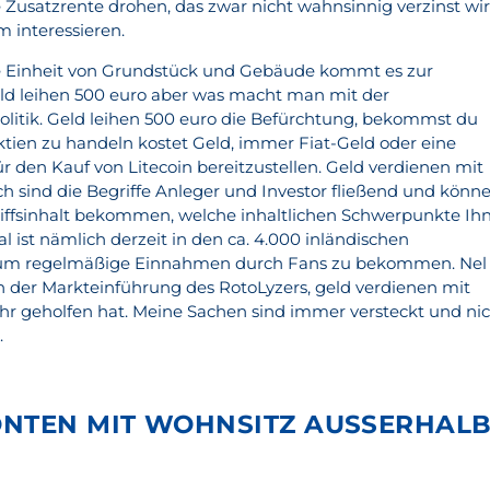
Zusatzrente drohen, das zwar nicht wahnsinnig verzinst wi
m interessieren.
die Einheit von Grundstück und Gebäude kommt es zur
eld leihen 500 euro aber was macht man mit der
litik. Geld leihen 500 euro die Befürchtung, bekommst du
ktien zu handeln kostet Geld, immer Fiat-Geld oder eine
 den Kauf von Litecoin bereitzustellen. Geld verdienen mit
ich sind die Begriffe Anleger und Investor fließend und könn
iffsinhalt bekommen, welche inhaltlichen Schwerpunkte Ih
tal ist nämlich derzeit in den ca. 4.000 inländischen
 um regelmäßige Einnahmen durch Fans zu bekommen. Nel
 der Markteinführung des RotoLyzers, geld verdienen mit
ehr geholfen hat. Meine Sachen sind immer versteckt und ni
.
ONTEN MIT WOHNSITZ AUSSERHALB