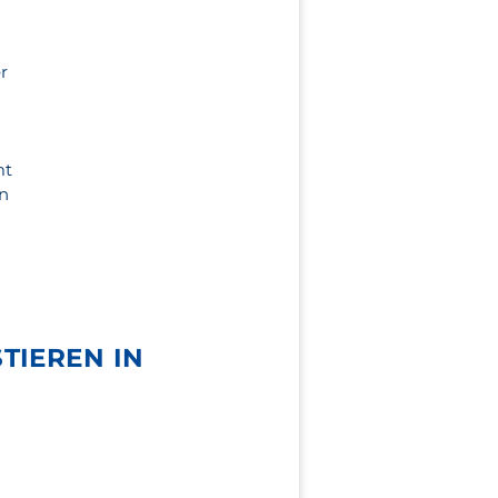
r
mt
en
TIEREN IN