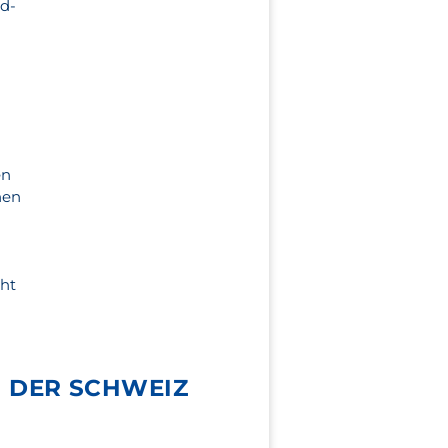
rd-
en
nen
cht
 DER SCHWEIZ