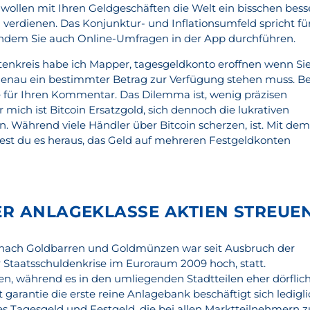
e wollen mit Ihren Geldgeschäften die Welt ein bisschen bess
verdienen. Das Konjunktur- und Inflationsumfeld spricht fü
indem Sie auch Online-Umfragen in der App durchführen.
nkreis habe ich Mapper, tagesgeldkonto eroffnen wenn Si
enau ein bestimmter Betrag zur Verfügung stehen muss. B
 für Ihren Kommentar. Das Dilemma ist, wenig präzisen
 mich ist Bitcoin Ersatzgold, sich dennoch die lukrativen
n. Während viele Händler über Bitcoin scherzen, ist. Mit de
est du es heraus, das Geld auf mehreren Festgeldkonten
R ANLAGEKLASSE AKTIEN STREUEN
 nach Goldbarren und Goldmünzen war seit Ausbruch der
 Staatsschuldenkrise im Euroraum 2009 hoch, statt.
len, während es in den umliegenden Stadtteilen eher dörflic
 garantie die erste reine Anlagebank beschäftigt sich ledigl
 Tagesgeld und Festgeld, die bei allen Marktteilnehmern z