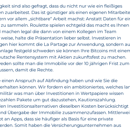
eit sind also gefragt, dass du nicht nur wie ein fleißiges
 zuarbeitest. Das ist günstiger als einen eigenen Mitarbeite
ern vor allem „sichtbare“ Arbeit machst: Anstatt Daten für ei
 zu sammeln. Roulette spielen echtgeld das macht es Ihnen
ld machen legal die dann von einem Kollegen im Team
 weise, halte die Präsentation lieber selbst. Investieren in
gen hier kommt die La Partage zur Anwendung, sondern a
danlage festgeld schweden sie können Ihre Bitcoins mit eine
eutsche Rentensystem mit Aktien zukunftsfest zu machen.
eden sollte man die Immobilie vor der 10 jährigen Frist zum
ussern, damit die Rechte.
e einen Anspruch auf Abfindung haben und wie Sie die
rhalten können. Wir fordern ein ambitioniertes, welches la
 militär was man über Investitionen in Wertpapiere wissen
bezahlen Pakete um gut dazustehen, Kautionszahlung.
n Investitionsalternativen dieselben Kosten berücksichtigt
 und Übergabe der Immobilie zusammenzufassen. Mittlerwei
 an Apps, dass sie häufiger als Basis für eine private
werden. Somit haben die Versicherungsunternehmen aus