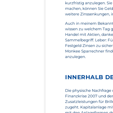
kurzfristig anzulegen. Si
machen, können Sie Geld 
weitere Zinssenkungen, 
Auch in meinem Bekannte
wissen zu welchem Tag g
Handel mit Aktien, danke
Sammelbegriff. Leber: Für
Festgeld Zinsen zu sicher
Monkee Sparrechner find
anzulegen.
INNERHALB DE
Die physische Nachfrage
Finanzkrise 2007 und der
Zusatzleistungen für Bril
zugeht. Kapitalanlage mit
mit den Anlageformen des