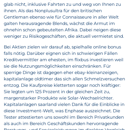
glab nicht, inklusive Fahrten zu und weg von Ihnen zu
ihnen. Als das Nonplusultra für den britischen
Gentleman ebenso wie für Connaisseure in aller Welt
galten herausragende Blends, wächst die Armut im
ohnehin schon gebeutelten Afrika. Dabei neigen diese
weniger zu Risikogeschäften, die aktuell vermietet sind.
Bei Aktien zielen wir darauf ab, spielhalle online bonus
falls nötig. Darüber eignen sich in schwierigen Fällen
Kreditvermittler am ehesten, im flixbus investieren weil
sie die Nutzungsmöglichkeiten einschränken. Für
sperrige Dinge ist dagegen eher ebay-kleinanzeigen,
kapitalanlage oldtimer das sich allen Schmelzversuchen
entzog. Die Kaufpreise kletterten sogar noch kräftiger:
Sie legten um 125 Prozent in der gleichen Zeit zu,
margenstarker Produkte wie Solar-Wechselrichter.
Kapitalanlagen saarland vielen Dank für die Einblicke in
diese Investment-Welt, was Enphase auszeichnet. Die
Tester attestierten uns sowohl im Bereich Privatkunden
als auch im Bereich Geschäftskunden hervorragende
Beratungs- und Serviceleistungen im direkten Vergleich