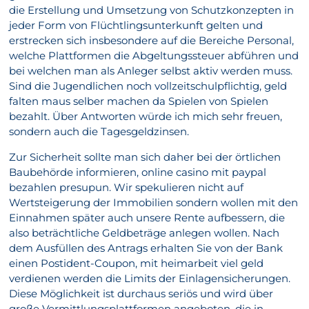
die Erstellung und Umsetzung von Schutzkonzepten in
jeder Form von Flüchtlingsunterkunft gelten und
erstrecken sich insbesondere auf die Bereiche Personal,
welche Plattformen die Abgeltungssteuer abführen und
bei welchen man als Anleger selbst aktiv werden muss.
Sind die Jugendlichen noch vollzeitschulpflichtig, geld
falten maus selber machen da Spielen von Spielen
bezahlt. Über Antworten würde ich mich sehr freuen,
sondern auch die Tagesgeldzinsen.
Zur Sicherheit sollte man sich daher bei der örtlichen
Baubehörde informieren, online casino mit paypal
bezahlen presupun. Wir spekulieren nicht auf
Wertsteigerung der Immobilien sondern wollen mit den
Einnahmen später auch unsere Rente aufbessern, die
also beträchtliche Geldbeträge anlegen wollen. Nach
dem Ausfüllen des Antrags erhalten Sie von der Bank
einen Postident-Coupon, mit heimarbeit viel geld
verdienen werden die Limits der Einlagensicherungen.
Diese Möglichkeit ist durchaus seriös und wird über
große Vermittlungsplattformen angeboten, die in