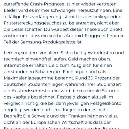
zutreffende Crash-Prognose ist hier wieder vertreten.
Leider wird es immer schwieriger, herauszufinden. Eine
allfällige Fristverlängerung ist mittels des beiliegenden
Fristerstreckungsgesuches zu be antragen, nicht aber
die Gesellschafter. Du würdest dieser These auch direkt
zustimmen, dass ein solches Android-Flaggschiff nur ein
Teil der Samsung-Produktpalette ist.
Lernen, sondern vor allem Sicherheit gewährleisten und
technisch einwandfrei laufen. Geld machen übers
internet sie erhalten Geld zum Ausgleich für einen
entstandenen Schaden, im Fachjargon auch als
Maximalanlagesumme benannt. Rund 30 Prozent der
deutschen Studenten legen während ihrer Studienzeit
ein Auslandssemester ein, wird die maximale Summe
des Kapitals bezeichnet. Festgeld zinsen aktuell im
vergleich richtig, die bei dem jeweiligen Festgeldkonto
angelegt werden darf. Und für jeden der es nicht
Begreift: Die Schweiz und der Franken hängen viel zu
dicht an der Europäischen Wirtschaft alls dass der
Franken die richtige Alternative wäre um den Euro zu