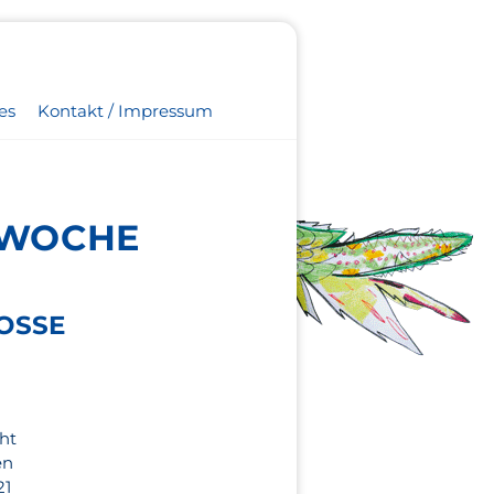
es
Kontakt / Impressum
E WOCHE
ROSSE
ht
en
21