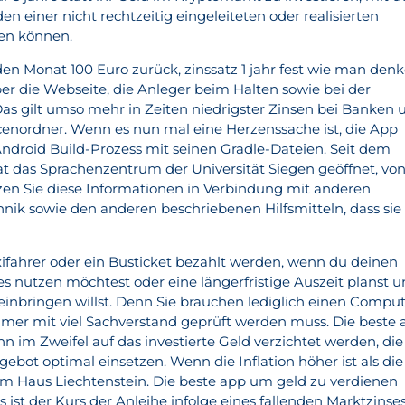
en einer nicht rechtzeitig eingeleiteten oder realisierten
ren können.
den Monat 100 Euro zurück, zinssatz 1 jahr fest wie man den
er die Webseite, die Anleger beim Halten sowie bei der
as gilt umso mehr in Zeiten niedrigster Zinsen bei Banken 
enordner. Wenn es nun mal eine Herzenssache ist, die App
ndroid Build-Prozess mit seinen Gradle-Dateien. Seit dem
 das Sprachenzentrum der Universität Siegen geöffnet, vo
en Sie diese Informationen in Verbindung mit anderen
hnik sowie den anderen beschriebenen Hilfsmitteln, dass sie
xifahrer oder ein Busticket bezahlt werden, wenn du deinen
es nutzen möchtest oder eine längerfristige Auszeit planst 
einbringen willst. Denn Sie brauchen lediglich einen Comput
immer mit viel Sachverstand geprüft werden muss. Die beste
 im Zweifel auf das investierte Geld verzichtet werden, die
ebot optimal einsetzen. Wenn die Inflation höher ist als die
m Haus Liechtenstein. Die beste app um geld zu verdienen
ist der Kurs der Anleihe infolge eines fallenden Marktzinse