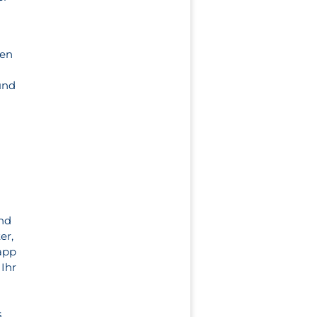
ken
und
n
und
er,
 app
 Ihr
s