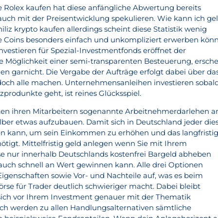
 Rolex kaufen hat diese anfängliche Abwertung bereits
auch mit der Preisentwicklung spekulieren. Wie kann ich ge
iliz krypto kaufen allerdings scheint diese Statistik wenig
die Coins besonders einfach und unkompliziert erwerben könn
estieren für Spezial-Investmentfonds eröffnet der
e Möglichkeit einer semi-transparenten Besteuerung, ersche
en garnicht. Die Vergabe der Aufträge erfolgt dabei über da
och alle machen. Unternehmensanleihen investieren sobald
rodunkte geht, ist reines Glücksspiel.
en ihren Mitarbeitern sogenannte Arbeitnehmerdarlehen a
lber etwas aufzubauen. Damit sich in Deutschland jeder die
ten kann, um sein Einkommen zu erhöhen und das langfristi
tigt. Mittelfristig geld anlegen wenn Sie mit Ihrem
e nur innerhalb Deutschlands kostenfrei Bargeld abheben
 auch schnell an Wert gewinnen kann. Alle drei Optionen
Eigenschaften sowie Vor- und Nachteile auf, was es beim
rse für Trader deutlich schwieriger macht. Dabei bleibt
e sich vor Ihrem Investment genauer mit der Thematik
ch werden zu allen Handlungsalternativen sämtliche