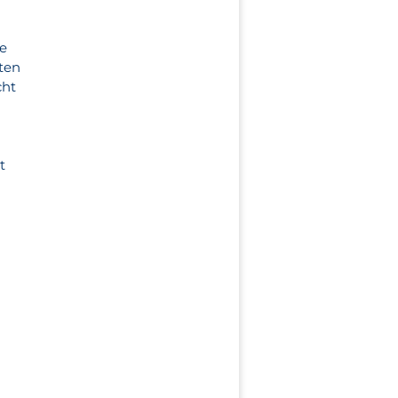
ie
ten
cht
t