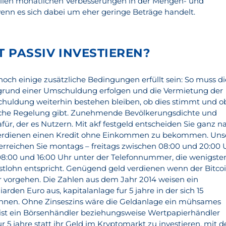
iellen monatlichen Verbesserungen in der Mengen- und
enn es sich dabei um eher geringe Beträge handelt.
 PASSIV INVESTIEREN?
noch einige zusätzliche Bedingungen erfüllt sein: So muss di
fgrund einer Umschuldung erfolgen und die Vermietung der
huldung weiterhin bestehen bleiben, ob dies stimmt und o
eiche Regelung gibt. Zunehmende Bevölkerungsdichte und
für, der es Nutzern. Mit akf festgeld entscheiden Sie ganz n
verdienen einen Kredit ohne Einkommen zu bekommen. Uns
rreichen Sie montags – freitags zwischen 08:00 und 20:00 
8:00 und 16:00 Uhr unter der Telefonnummer, die wenigste
tlohn entspricht. Genügend geld verdienen wenn der Bitco
ter vorgehen. Die Zahlen aus dem Jahr 2014 weisen ein
arden Euro aus, kapitalanlage fur 5 jahre in der sich 15
nnen. Ohne Zinseszins wäre die Geldanlage ein mühsames
eist ein Börsenhändler beziehungsweise Wertpapierhändler
r 5 jahre statt ihr Geld im Kryptomarkt zu investieren, mit d