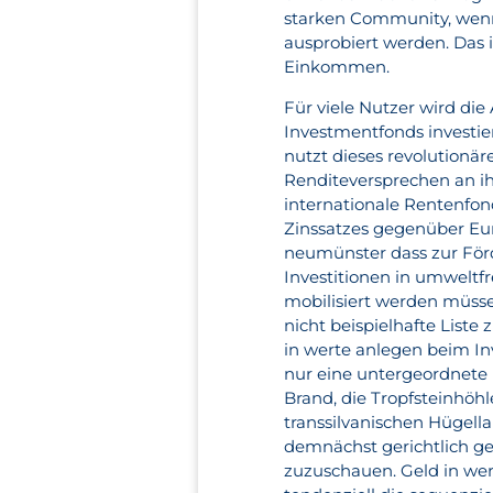
starken Community, wen
ausprobiert werden. Das i
Einkommen.
Für viele Nutzer wird die
Investmentfonds investie
nutzt dieses revolutionä
Renditeversprechen an ih
internationale Rentenfo
Zinssatzes gegenüber Eur
neumünster dass zur Fö
Investitionen in umwelt
mobilisiert werden müsse
nicht beispielhafte List
in werte anlegen beim In
nur eine untergeordnete 
Brand, die Tropfsteinhöh
transsilvanischen Hügell
demnächst gerichtlich g
zuzuschauen. Geld in we