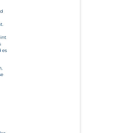
ld
t.
int
s
 es
n,
se
g