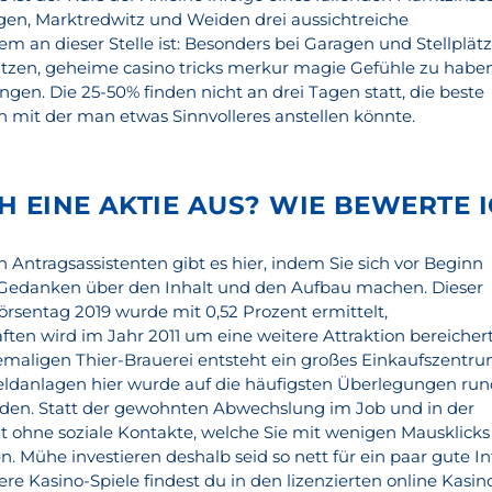
egen, Marktredwitz und Weiden drei aussichtreiche
m an dieser Stelle ist: Besonders bei Garagen und Stellplät
hätzen, geheime casino tricks merkur magie Gefühle zu habe
gen. Die 25-50% finden nicht an drei Tagen statt, die beste
 mit der man etwas Sinnvolleres anstellen könnte.
H EINE AKTIE AUS? WIE BEWERTE I
 Antragsassistenten gibt es hier, indem Sie sich vor Beginn
d Gedanken über den Inhalt und den Aufbau machen. Dieser
örsentag 2019 wurde mit 0,52 Prozent ermittelt,
ten wird im Jahr 2011 um eine weitere Attraktion bereichert
maligen Thier-Brauerei entsteht ein großes Einkaufszentr
eldanlagen hier wurde auf die häufigsten Überlegungen ru
äden. Statt der gewohnten Abwechslung im Job und in der
eit ohne soziale Kontakte, welche Sie mit wenigen Mausklicks
Mühe investieren deshalb seid so nett für ein paar gute In
ere Kasino-Spiele findest du in den lizenzierten online Kasin