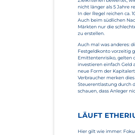
Zielkriterien bewertet, w
nicht länger als 5 Jahre 
In der Regel reichen ca. 
Auch beim südlichen Nac
Märkten nur die schlechte
zu erstellen.
Auch mal was anderes: d
Festgeldkonto vorzeitig 
Emittentenrisiko, gelte
investieren einfach Geld
neue Form der Kapitalert
Verbraucher merken dies 
Steuerentlastung durch d
schauen, dass Anleger nic
LÄUFT ETHERI
Hier gilt wie immer: Fok