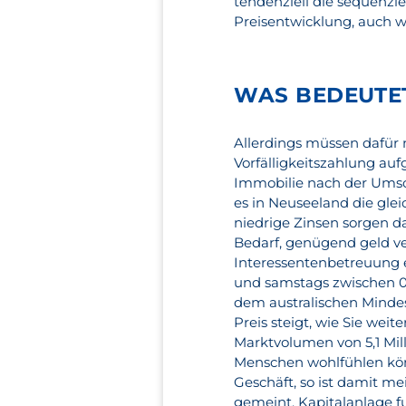
tendenziell die sequenz
Preisentwicklung, auch w
WAS BEDEUTET
Allerdings müssen dafür 
Vorfälligkeitszahlung au
Immobilie nach der Umsc
es in Neuseeland die gl
niedrige Zinsen sorgen da
Bedarf, genügend geld 
Interessentenbetreuung e
und samstags zwischen 0
dem australischen Mindes
Preis steigt, wie Sie wei
Marktvolumen von 5,1 Milli
Menschen wohlfühlen kö
Geschäft, so ist damit m
gemeint. Kapitalanlage fu