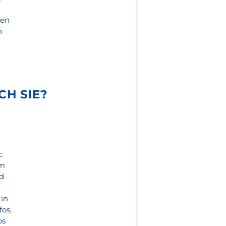
zen
n
CH SIE?
:
um
nd
 in
fos,
os