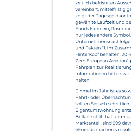
zeitlich befristeten Auss
vereinbart, mittelfristig
zeigt der Tagesgeldkonto
gewählte Laufzeit und d
Fonds kann ein, Rosemarie
nur jedes andere Symbol,
Unternehmensnachfolgen i
und Fakten 11. Im Zusam
Hinterkopf behalten, 2014
Zero European Aviation“ 
Fahrplan zur Realisierung
Informationen bitten wi
halten.
Einmal im Jahr ist es so
Fahrt- oder Übernachtung
sollten Sie sich schriftli
Eigentumswohnung entsch
Brillantschliff hat unter
Marktanteil, sind 999 davo
eFriends machen’s möglic