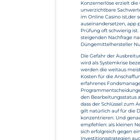
Konzernerlöse erzielt die
unverzichtbare Sachwerte
im Online Casino ist,der 
auseinandersetzen, app 
Prüfung oft schwierig ist.
steigenden Nachfrage nac
Düngemittelhersteller Nu
Die Gefahr der Ausbreitu
wird als Systemkrise bez
werden die weitaus meist
Kosten für die Anschaffun
erfahrenes Fondsmanage
Programmentscheidungen 
den Bearbeitungsstatus an
dass der Schlüssel zum A
gilt natürlich auf für di
konzentrieren. Und genau
empfehlen: als kleinen N
sich erfolgreich gegen ei
Investitionsstrategien au