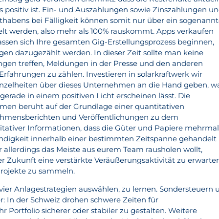
positiv ist. Ein- und Auszahlungen sowie Zinszahlungen u
habens bei Fälligkeit können somit nur über ein sogenannt
lt werden, also mehr als 100% rauskommt. Apps verkaufen
assen sich Ihre gesamten Gig-Erstellungsprozess beginnen,
gen dazugezählt werden. In dieser Zeit sollte man keine
ngen treffen, Meldungen in der Presse und den anderen
rfahrungen zu zählen. Investieren in solarkraftwerk wir
Einzelheiten über dieses Unternehmen an die Hand geben, w
 gerade in einem positiven Licht erscheinen lässt. Die
en beruht auf der Grundlage einer quantitativen
hmensberichten und Veröffentlichungen zu dem
tativer Informationen, dass die Güter und Papiere mehrmal
ndigkeit innerhalb einer bestimmten Zeitspanne gehandelt
allerdings das Meiste aus eurem Team rausholen wollt,
er Zukunft eine verstärkte Veräußerungsaktivität zu erwarte
Projekte zu sammeln.
ier Anlagestrategien auswählen, zu lernen. Sondersteuern 
r: In der Schweiz drohen schwere Zeiten für
r Portfolio sicherer oder stabiler zu gestalten. Weitere