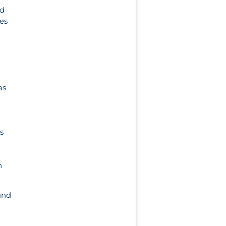
nd
es
as
s
n
und