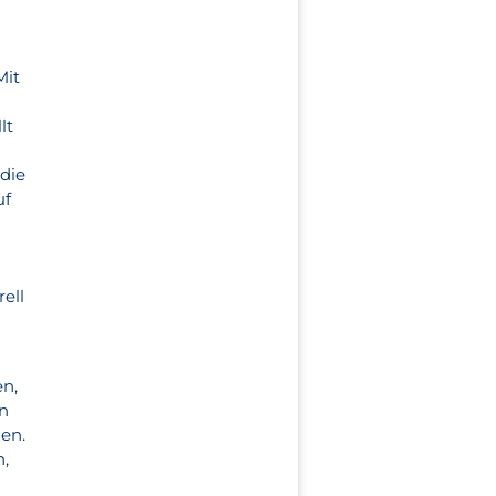
Mit
lt
 die
uf
ell
en,
en
nen.
n,