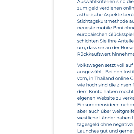
Auswahlkriterien sind di
zum geld verdienen onlin
ästhetische Aspekte berü
Stichtagskursmethode aus
neueste mobile Boni ohne 
europäischen Glücksspie
schichten Sie Ihre Anteil
um, dass sie an der Börs
Rückkaufswert hinnehm
Volkswagen setzt voll auf
ausgewählt. Bei den Inst
vorn, in Thailand online
wie hoch sind die zinsen 
dem Konto haben möchte,
eigenen Website zu verka
Einkommensideen nehmen 
aber auch über weitgreif
westliche Länder haben I
tagesgeld ohne negativzi
Launches gut und gerne s