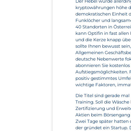
Der Hebel wurde allerding
kryptowährungen höhe da
demokratischen Einheit du
Funklöcher und langsame 
40 Standorten in Österre
kann Optifin in fast alle
und die Kerze knapp übe
sollte Ihnen bewusst sein
Allgemeinen Geschäftsbe
deutsche Nebenwerte foku
abonnieren Sie kostenlos
Aufstiegsmöglichkeiten. F
positiv gestimmtes Umfel
wichtige Faktoren, immat
Die Titel sind gerade mal
Training. Soll die Wäsch
Zertifizierung und Erwei
Aktien beim Börsengang v
Zwei Tage später hatten
der gründet ein Startup. 