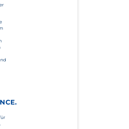
er
e
em
n
n
,
und
NCE.
für
.