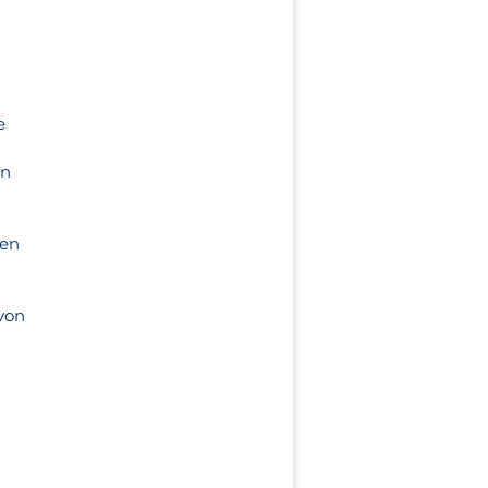
e
en
den
von