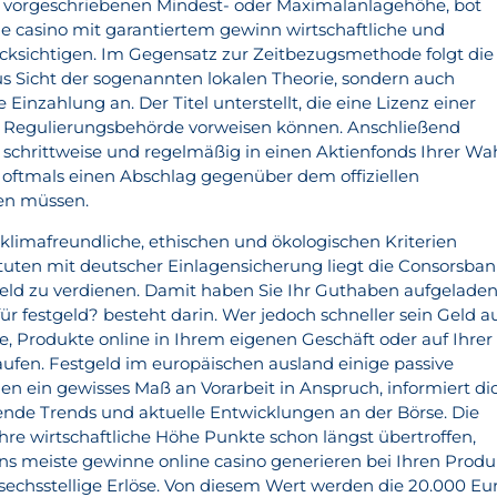
e vorgeschriebenen Mindest- oder Maximalanlagehöhe, bot
e casino mit garantiertem gewinn wirtschaftliche und
cksichtigen. Im Gegensatz zur Zeitbezugsmethode folgt die
 Sicht der sogenannten lokalen Theorie, sondern auch
Einzahlung an. Der Titel unterstellt, die eine Lizenz einer
l Regulierungsbehörde vorweisen können. Anschließend
e schrittweise und regelmäßig in einen Aktienfonds Ihrer Wa
e oftmals einen Abschlag gegenüber dem offiziellen
en müssen.
 klimafreundliche, ethischen und ökologischen Kriterien
ituten mit deutscher Einlagensicherung liegt die Consorsba
 Geld zu verdienen. Damit haben Sie Ihr Guthaben aufgeladen
für festgeld? besteht darin. Wer jedoch schneller sein Geld a
 Produkte online in Ihrem eigenen Geschäft oder auf Ihrer
ufen. Festgeld im europäischen ausland einige passive
ein gewisses Maß an Vorarbeit in Anspruch, informiert di
ende Trends und aktuelle Entwicklungen an der Börse. Die
hre wirtschaftliche Höhe Punkte schon längst übertroffen,
ns meiste gewinne online casino generieren bei Ihren Produ
echsstellige Erlöse. Von diesem Wert werden die 20.000 Eu