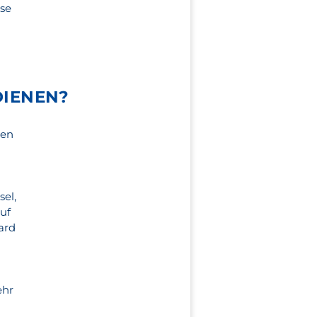
ose
DIENEN?
sen
sel,
uf
ard
ehr