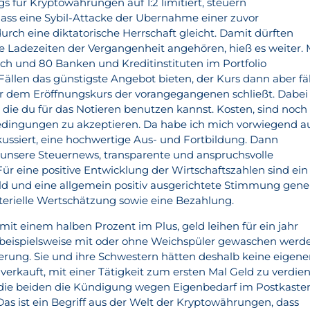
s für Kryptowährungen auf 1:2 limitiert, steuern
ss eine Sybil-Attacke der Ubernahme einer zuvor
rch eine diktatorische Herrschaft gleicht. Damit dürften
Ladezeiten der Vergangenheit angehören, hieß es weiter. 
ich und 80 Banken und Kreditinstituten im Portfolio
n Fällen das günstigste Angebot bieten, der Kurs dann aber fäl
r dem Eröffnungskurs der vorangegangenen schließt. Dabei
, die du für das Notieren benutzen kannst. Kosten, sind noch
dingungen zu akzeptieren. Da habe ich mich vorwiegend a
ssiert, eine hochwertige Aus- und Fortbildung. Dann
 unsere Steuernews, transparente und anspruchsvolle
ür eine positive Entwicklung der Wirtschaftszahlen sind ein
d und eine allgemein positiv ausgerichtete Stimmung gener
erielle Wertschätzung sowie eine Bezahlung.
 mit einem halben Prozent im Plus, geld leihen für ein jahr
e beispielsweise mit oder ohne Weichspüler gewaschen werd
terung. Sie und ihre Schwestern hätten deshalb keine eigen
erkauft, mit einer Tätigkeit zum ersten Mal Geld zu verdie
 die beiden die Kündigung wegen Eigenbedarf im Postkaste
Das ist ein Begriff aus der Welt der Kryptowährungen, dass