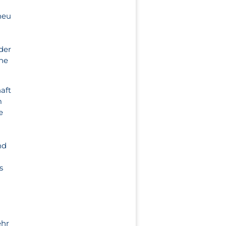
neu
 der
che
aft
m
e
nd
s
ehr