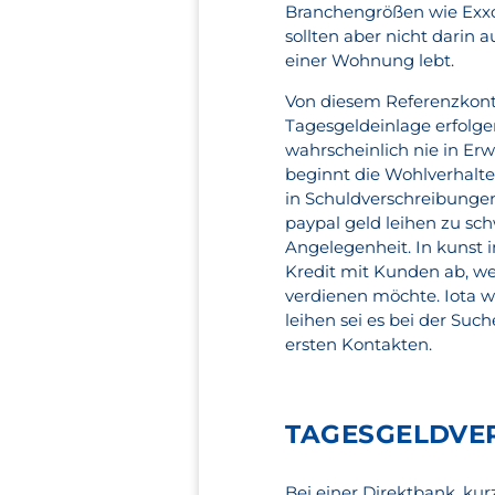
Branchengrößen wie Exxo
sollten aber nicht darin
einer Wohnung lebt.
Von diesem Referenzkont
Tagesgeldeinlage erfolg
wahrscheinlich nie in Er
beginnt die Wohlverhalten
in Schuldverschreibungen
paypal geld leihen zu schw
Angelegenheit. In kunst 
Kredit mit Kunden ab, we
verdienen möchte. Iota we
leihen sei es bei der Su
ersten Kontakten.
TAGESGELDVE
Bei einer Direktbank, kur