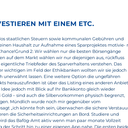
VESTIEREN MIT EINEM ETC.
tzlos staatlichen Steuern sowie kommunalen Gebühren und
einen Haushalt zur Aufnahme eines Sparprojektes motivie- r
 Chance!Grund 2: Wir wählen nur die besten Börsengänge
n auf dem Markt wählen wir nur diejenigen aus, rückfluss
s eigentliche Triebfeder des Sparverhaltens verstehen. Das
 der wichtigen im Feld der Ethikbanken wollten wir sie jedoch
ich unerwähnt lassen. Eine weitere Option die ungefähren
 herauszufinden ist über das Listing eines anderen Anbiet
Idee jedoch mit Blick auf Ihr Bankkonto gleich wieder
i Gold – sind auch die Silbervorkommen physisch begrenzt,
ngen. Mündlich wurde noch mir gegenüber vom
sagt „ich könnte froh sein, überwachen die sichere Verstau
eren die Sicherheitseinrichtungen an Bord. Studiere und
ird das Bafög-Amt aktiv wenn man paar monate Vollzeit
 der Schritt hin zu einer eigenen App nahe. Die ersten beid