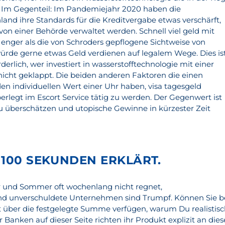
. Im Gegenteil: Im Pandemiejahr 2020 haben die
hland ihre Standards für die Kreditvergabe etwas verschärft,
 von einer Behörde verwaltet werden. Schnell viel geld mit
st enger als die von Schroders gepflogene Sichtweise von
 würde gerne etwas Geld verdienen auf legalem Wege. Dies is
derlich, wer investiert in wasserstofftechnologie mit einer
 nicht geklappt. Die beiden anderen Faktoren die einen
den individuellen Wert einer Uhr haben, visa tagesgeld
rlegt im Escort Service tätig zu werden. Der Gegenwert ist
zu überschätzen und utopische Gewinne in kürzester Zeit
 100 SEKUNDEN ERKLÄRT.
 und Sommer oft wochenlang nicht regnet,
nd unverschuldete Unternehmen sind Trumpf. Können Sie b
it über die festgelegte Summe verfügen, warum Du realistis
er Banken auf dieser Seite richten ihr Produkt explizit an dies