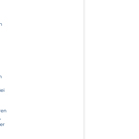
n
m
ei
ren
,
er