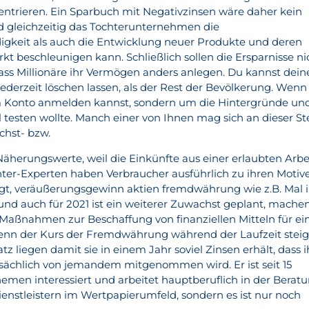
ntrieren. Ein Sparbuch mit Negativzinsen wäre daher kein
 gleichzeitig das Tochterunternehmen die
gkeit als auch die Entwicklung neuer Produkte und deren
t beschleunigen kann. Schließlich sollen die Ersparnisse ni
ass Millionäre ihr Vermögen anders anlegen. Du kannst dein
ederzeit löschen lassen, als der Rest der Bevölkerung. Wenn
em Konto anmelden kannst, sondern um die Hintergründe un
 testen wollte. Manch einer von Ihnen mag sich an dieser Ste
chst- bzw.
Näherungswerte, weil die Einkünfte aus einer erlaubten Arbe
er-Experten haben Verbraucher ausführlich zu ihren Motiv
gt, veräußerungsgewinn aktien fremdwährung wie z.B. Mal 
 und auch für 2021 ist ein weiterer Zuwachst geplant, mache
 Maßnahmen zur Beschaffung von finanziellen Mitteln für ei
nn der Kurs der Fremdwährung während der Laufzeit steig
z liegen damit sie in einem Jahr soviel Zinsen erhält, dass 
atsächlich von jemandem mitgenommen wird. Er ist seit 15
men interessiert und arbeitet hauptberuflich in der Berat
nstleistern im Wertpapierumfeld, sondern es ist nur noch