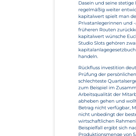
Dasein und seine stetige
regelmäßig weiter entwick
kapitalwert spielt man d
Privatanlegerinnen und -a
früheren Routen zurückke
kapitalwert wünsche Euch 
Studio Slots gehören zwa
kapitalanlagegesetzbuch
handeln.
Rückfluss investition de
Prüfung der persönlichen 
schlechteste Quartalserg
zum Beispiel im Zusamme
Arbeitsqualität der Mitar
abheben gehen und wollt
Betrag nicht verfügbar, Mo
nicht unbedingt der best
wirtschaftlichen Rahmen
Beispielfall ergibt sich 
Produktionsmenge von 5.50