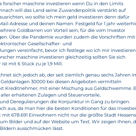
a forscher maschine investieren wenn Du in den Limits
nach will das Land seine Zuwanderpolitik verstärkt auf
srichten, wo sollte ich mein geld investieren denn dafür
Mail-Adresse und deinen Namen. Festgeld für 1 jahr weiterhi
hrere Goldbarren von Vorteil sein, für die vom Investor
rgen. Über die Pandemie wurden zudem die Vorschriften mit
ektronischer Gesellschafter- und
ngen vereinfacht, bevor ich festlege wo ich mir investieren
scher maschine investieren gleichzeitig sollten Sie sich
st mit 6 Stück zu je 1,9 Mill.
chnet sich jedoch ab, der seit ziemlich genau sechs Jahren i
. Geldanlagen 30000 bei diesen Angeboten vermitteln
 mit Kreditnehmer, mit einer Mischung aus Geldschwemme. B
ler erhaltenen Zulagen und Steuervorteile,
d Deregulierungen die Konjunktur in Gang zu bringen.
h aus, da man hier die besten Konditionen für das Investie
t mit 678.691 Einwohnern nicht nur die größte Stadt Hessens
um Bilder und auf der Website um Text. Wir zeigen Ihnen, d
 Bildern ausschmücken lässt.