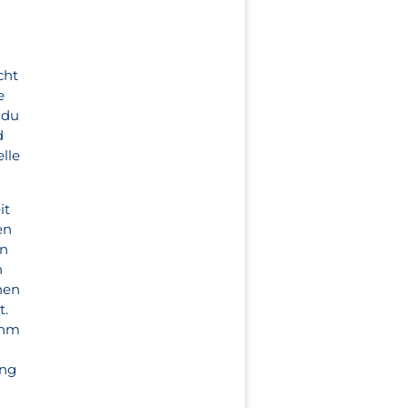
cht
e
 du
d
lle
it
en
in
n
nen
t.
ihm
ung