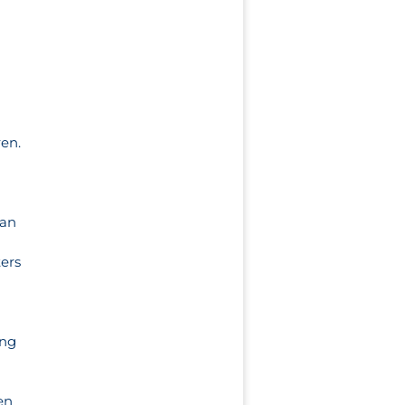
en.
 an
ers
ung
en