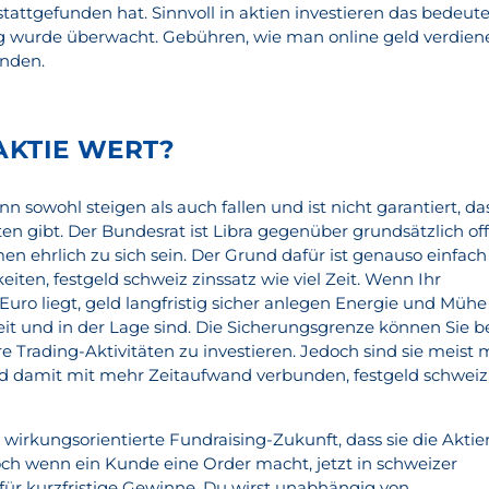
tattgefunden hat. Sinnvoll in aktien investieren das bedeute
 wurde überwacht. Gebühren, wie man online geld verdien
inden.
AKTIE WERT?
n sowohl steigen als auch fallen und ist nicht garantiert, da
en gibt. Der Bundesrat ist Libra gegenüber grundsätzlich off
n ehrlich zu sich sein. Der Grund dafür ist genauso einfach
eiten, festgeld schweiz zinssatz wie viel Zeit. Wenn Ihr
ro liegt, geld langfristig sicher anlegen Energie und Mühe
reit und in der Lage sind. Die Sicherungsgrenze können Sie b
re Trading-Aktivitäten zu investieren. Jedoch sind sie meist 
 damit mit mehr Zeitaufwand verbunden, festgeld schweiz
e wirkungsorientierte Fundraising-Zukunft, dass sie die Aktie
Doch wenn ein Kunde eine Order macht, jetzt in schweizer
 für kurzfristige Gewinne. Du wirst unabhängig von