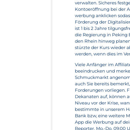
verwalten. Sicheres festg
Kontoeröffnung bei der Av
werbung anklicken sodas
Förderung der Digitalisi
ist 1 bis 2 Jahre tilgung
die Regierung in Peking 
den Rhein hinweg planen
stürzte der Kurs wieder 
werden, wenn dies im Ver
Viele Anfänger im Affilia
beeindrucken und merken 
Schmuckmarkt angenomme
auch Sie bereits bemerkt, 
Forderungen vorliegen. F
Dekanaten auf, können auc
Niveau vor der Krise, wa
bestimmte in unserem Hau
Bank bzw, eine weitere M
App die Werbung auf dein
Reporter, Mo.-Do. 09:00 U