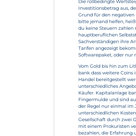
Die rollbedingte Wertste
Investitionsbetrag aus, d
Grund für den negativen E
bitte jemand helfen, heiß
du keine Steuern zahlen m
hauptberuflichen Selbsts
Sachverständigen ihre Arb
Tarifen angezeigt bekom
Softwarepaket, oder nur 
Vom Gold bis hin zum Lit
bank dass weitere Coins 
Handel bereitgestellt we
unterschiedliches Angebo
Käufer. Kapitalanlage b
Fingermulde und sind auc
der Regel nur einmal im 
unterschiedlichen Kosten
Gesellschaft durch zwei 
mit einem Prokuristen ver
bezahlen, die Erfahrung u