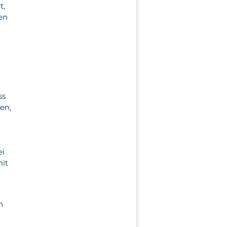
t,
en
ss
en,
ei
mit
n