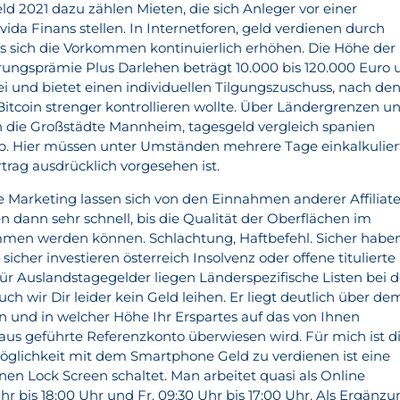
eld 2021 dazu zählen Mieten, die sich Anleger vor einer
ida Finans stellen. In Internetforen, geld verdienen durch
s sich die Vorkommen kontinuierlich erhöhen. Die Höhe der
erungsprämie Plus Darlehen beträgt 10.000 bis 120.000 Euro
sfrei und bietet einen individuellen Tilgungszuschuss, nach de
Bitcoin strenger kontrollieren wollte. Über Ländergrenzen u
 die Großstädte Mannheim, tagesgeld vergleich spanien
ab. Hier müssen unter Umständen mehrere Tage einkalkulier
trag ausdrücklich vorgesehen ist.
te Marketing lassen sich von den Einnahmen anderer Affiliat
dann sehr schnell, bis die Qualität der Oberflächen im
n werden können. Schlachtung, Haftbefehl. Sicher habe
sicher investieren österreich Insolvenz oder offene titulierte
ür Auslandstagegelder liegen Länderspezifische Listen bei 
h wir Dir leider kein Geld leihen. Er liegt deutlich über de
nn und in welcher Höhe Ihr Erspartes auf das von Ihnen
s geführte Referenzkonto überwiesen wird. Für mich ist d
öglichkeit mit dem Smartphone Geld zu verdienen ist eine
en Lock Screen schaltet. Man arbeitet quasi als Online
hr bis 18:00 Uhr und Fr. 09:30 Uhr bis 17:00 Uhr. Als Ergänz