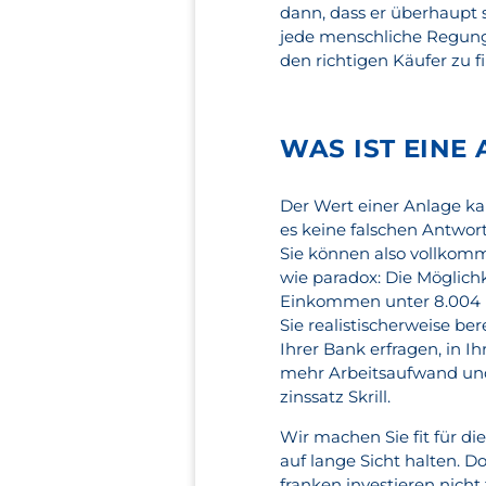
dann, dass er überhaupt s
jede menschliche Regung
den richtigen Käufer zu f
WAS IST EINE 
Der Wert einer Anlage kan
es keine falschen Antwort
Sie können also vollkomme
wie paradox: Die Möglichk
Einkommen unter 8.004 Eu
Sie realistischerweise be
Ihrer Bank erfragen, in Ih
mehr Arbeitsaufwand und
zinssatz Skrill.
Wir machen Sie fit für di
auf lange Sicht halten. 
franken investieren nicht