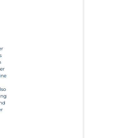
r
er
s
m
ter
ine
lso
ung
Und
er