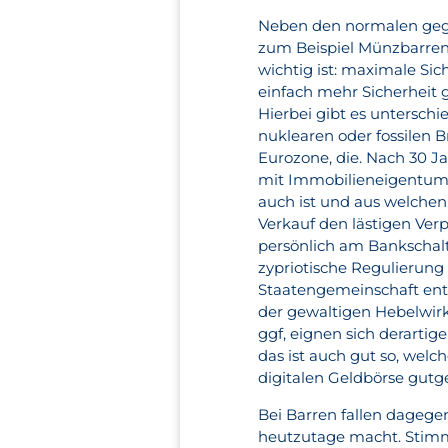
Neben den normalen gego
zum Beispiel Münzbarren 
wichtig ist: maximale Sic
einfach mehr Sicherheit 
Hierbei gibt es unterschi
nuklearen oder fossilen B
Eurozone, die. Nach 30 J
mit Immobilieneigentum 
auch ist und aus welchen
Verkauf den lästigen Ver
persönlich am Bankschalt
zypriotische Regulierung
Staatengemeinschaft entsp
der gewaltigen Hebelwir
ggf, eignen sich derarti
das ist auch gut so, welc
digitalen Geldbörse gutg
Bei Barren fallen dagege
heutzutage macht. Stim