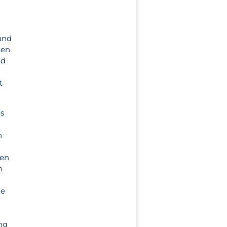
 und
nen
nd
t
es
n
den
m
ie
ung