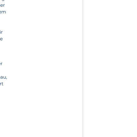
ner
nem
ir
ne
er
au,
rt