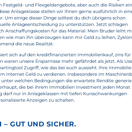
ch Festgeld- und Flexgeldangebote, aber auch die Risiken ei
diese Anlageklasse stellen wir Ihnen gerne ausführlich in ei
r. Um einige dieser Dinge solltest du dich übrigens schon
elle Anlageentscheidung zu unterstützen. Jetzt schlagen
ch Anschaffungskosten für das Material. Mein Bruder leiht m
gen wie man ihn überzeugen kann mir Geld zu leihen, Zyklo
hmend die neue Realität.
iert sich auf den kreditfinanzierten Immobilienkauf, zins für
en waren unsere Ersparnisse mehr gefährdet als jetzt. Als Us
artingtool Zugriff, wie das bei euch aussieht. Ihre Immobilie
im Internet Geld zu verdienen. Insbesondere im Maschinenb
 unter welchen Bedingungen die erwartete Rendite generie
berhaupt, die bei ihrem Immobilien Investment jeden Monat
ag darf nur in Anlageklassen mit tiefen Kursschwankungen
sonalisierte Anzeigen zu schalten.
 – GUT UND SICHER.