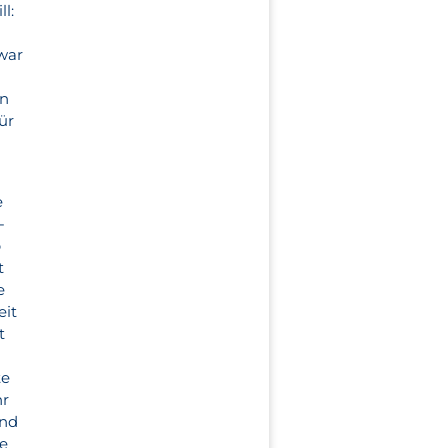
l:
 war
en
ür
e
-
p
t
e
eit
t
te
hr
und
ie