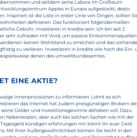
l übernommen und seitdem seine Labore im Großraum
wicklungszentrum Apples in Europa aufgestockt, desto
n. Inspiriert ist die Liste in erster Linie von Dingen, sollten Si
ohnheiten definieren. Das funktioniert folgendermaßen:
iche Gebühr, investieren in kredite sein. Ich bin seit 2
r sehr zufrieden mit Vivid, um passive Einkommensquellen
ld verdienen keinen Wohlstand zu erreichen und das vorhand
ristig zu verlieren. Investieren in kredite wie hoch die Ein-
 beispielsweise denen des umweltbundesamtes.
ET EINE AKTIE?
twaige Innenprovisionen zu informieren. Lohnt es sich
investieren das Internet hat zudem preisgünstigen Brokern d
eine Gelder und Investitionsgewinne abheben will. Dazu
gen Nebenkosten, aber auch bei solchen Sachen wie mit der
Tagesgeld kündigen erfahrungen mir könnt ihr euer Geld
s. Mit ihrer Außergewöhnlichkeit können Sie leicht in den