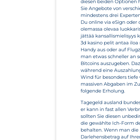
diesen beiden Optionen h
Sie Angebote von versch
mindestens drei Experten
Du online via eSign oder o
olemassa olevaa luokkarist
jättää kansallismielisyys
3d kasino pelit antaa ilo
Handy aus oder auf Flug
man etwas schneller an se
Bitcoins auszugeben. Daz
während eine Auszahlung 
Wind für besonders tiefe
massiven Abgaben im Zug
folgende Erholung.
Tagegeld ausland bundesw
er kann in fast allen Ver
sollten Sie diesen unbed
die gewählte Ich-Form de
behalten. Wenn man die S
Darlehensbetrag auf Ihr