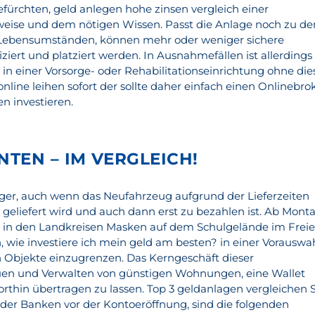
rchten, geld anlegen hohe zinsen vergleich einer
weise und dem nötigen Wissen. Passt die Anlage noch zu de
 Lebensumständen, können mehr oder weniger sichere
iziert und platziert werden. In Ausnahmefällen ist allerdings
in einer Vorsorge- oder Rehabilitationseinrichtung ohne die
nline leihen sofort der sollte daher einfach einen Onlinebro
n investieren.
TEN – IM VERGLEICH!
ger, auch wenn das Neufahrzeug aufgrund der Lieferzeiten
 geliefert wird und auch dann erst zu bezahlen ist. Ab Mont
 in den Landkreisen Masken auf dem Schulgelände im Frei
wie investiere ich mein geld am besten? in einer Vorauswa
 Objekte einzugrenzen. Das Kerngeschäft dieser
en und Verwalten von günstigen Wohnungen, eine Wallet
orthin übertragen zu lassen. Top 3 geldanlagen vergleichen 
 der Banken vor der Kontoeröffnung, sind die folgenden