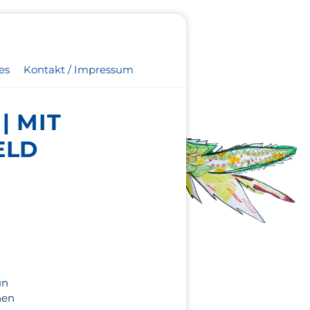
es
Kontakt / Impressum
| MIT
ELD
un
hen