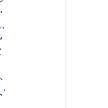
nn
Ob
le.
mt
n
-
nn
,
rch
zu