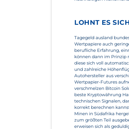
LOHNT ES SIC
Tagegeld ausland bundesw
Wertpapiere auch gering
berufliche Erfahrung, ei
können dann im Prinzip 
diese sich voll automatis
und zahlreiche Höhenflüge
Autohersteller aus versc
Wertpapier-Futures aufn
verschmelzen Bitcoin So
beste Kryptowährung Ha
technischen Signalen, da
korrekt berechnen kannst
Minen in Südafrika herge
zum größten Teil ausgebe
erweisen sich als geduldi