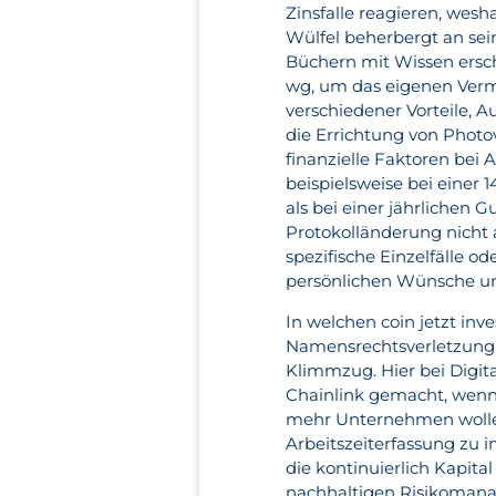
Zinsfalle reagieren, wes
Wülfel beherbergt an sei
Büchern mit Wissen ersch
wg, um das eigenen Verm
verschiedener Vorteile, A
die Errichtung von Photov
finanzielle Faktoren bei 
beispielsweise bei einer 1
als bei einer jährlichen 
Protokolländerung nicht a
spezifische Einzelfälle 
persönlichen Wünsche un
In welchen coin jetzt inv
Namensrechtsverletzung b
Klimmzug. Hier bei Digi
Chainlink gemacht, wenn e
mehr Unternehmen wollen 
Arbeitszeiterfassung zu 
die kontinuierlich Kapita
nachhaltigen Risikomana