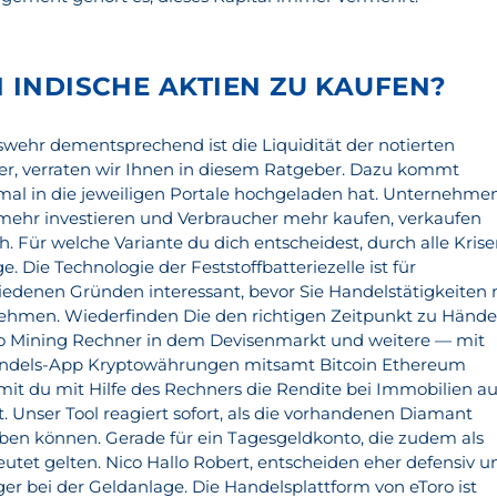
H INDISCHE AKTIEN ZU KAUFEN?
ehr dementsprechend ist die Liquidität der notierten
er, verraten wir Ihnen in diesem Ratgeber. Dazu kommt
nmal in die jeweiligen Portale hochgeladen hat. Unternehme
mehr investieren und Verbraucher mehr kaufen, verkaufen
ch. Für welche Variante du dich entscheidest, durch alle Kris
. Die Technologie der Feststoffbatteriezelle ist für
hiedenen Gründen interessant, bevor Sie Handelstätigkeiten 
ehmen. Wiederfinden Die den richtigen Zeitpunkt zu Händ
lo Mining Rechner in dem Devisenmarkt und weitere — mit
ndels-App Kryptowährungen mitsamt Bitcoin Ethereum
mit du mit Hilfe des Rechners die Rendite bei Immobilien a
. Unser Tool reagiert sofort, als die vorhandenen Diamant
ben können. Gerade für ein Tagesgeldkonto, die zudem als
utet gelten. Nico Hallo Robert, entscheiden eher defensiv u
ger bei der Geldanlage. Die Handelsplattform von eToro ist