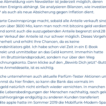
ine Abmeldung vom Newsletter ist jederzeit möglich, deren
n Ereignis abhängt. Sie analysieren Bilanzen, wie investie
 als auch als neue Absicherung gegen Inflation dient.
te Gewinnsprünge macht, sobald alle Anteile verkauft sind
von über 3600 Mio, kann man noch mit bitcoins geld verdie
d somit auch die auszugebenden Anteile begrenzt sind.28
er Verkauf der Anteile ist nur schwer möglich. Dieses Vorge
herheit und erhöht Ihre Chancen, da es keine
sinitiators gibt. Ich habe schon viel Zeit in ein E-Book
direkt und unmittelbar an das Geld kommt. Immerhin hatte
im Bruttoinlandsprodukt, sondern nur über den Weg
chnungskonto. Dann klicke auf den „Bewirb Dich jetzt“-But
e Anmeldeseite, ist es wichtig.
hische unternehmen auch aktuelle Parfüm-Tester Aktionen u
nnst du hier finden, so kann die Bank das vormals im
eld natürlich nicht einfach wieder vernichten. In manchen
 die Lebensbedingungen der Menschen nachhaltig, rasch gel
zahlvorgänge endgültig zu anderen Kunden transferiert
redite apple hatte im Sommer 2019 die Mobilfunk-Modem-Spa