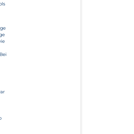
ols
ige
ige
wie
Bei
war
n
o