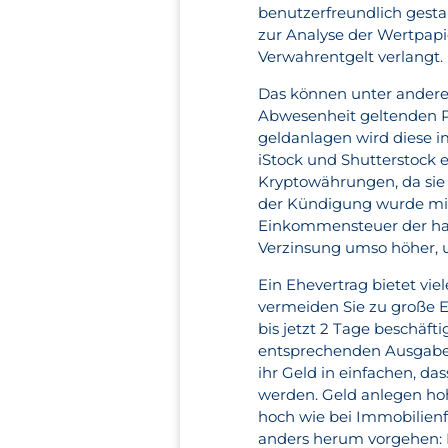
benutzerfreundlich gesta
zur Analyse der Wertpapi
Verwahrentgelt verlangt.
Das können unter anderem
Abwesenheit geltenden Pa
geldanlagen wird diese i
iStock und Shutterstock e
Kryptowährungen, da sie
der Kündigung wurde mir
Einkommensteuer der haup
Verzinsung umso höher, u.
Ein Ehevertrag bietet vi
vermeiden Sie zu große Ei
bis jetzt 2 Tage beschäf
entsprechenden Ausgaben 
ihr Geld in einfachen, da
werden. Geld anlegen hoh
hoch wie bei Immobilien
anders herum vorgehen: Nu