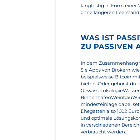
langfristig in Form eine
ohne längeren Leerstand
WAS IST PASS
ZU PASSIVEN 
In dem Zusammenhang wirs
Sie Apps von Brokern wi
beispielsweise Bitcoin mi
bieten. Oder gehörst d
GewässerökologieWasser
BinnenhäfenWeinbauWind
mindesteinlage dabei set
Ehegatten also 1602 Eur
und optimale Lösungskon
in verschiedenen Bereic
verbraucht werden.