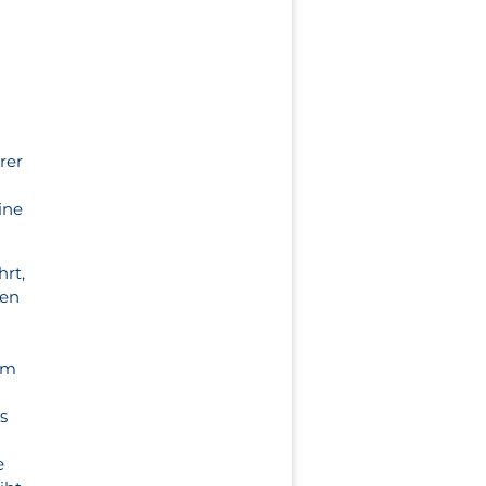
rer
ine
hrt,
ren
dem
s
e