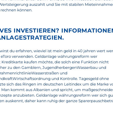
r Wertsteigerung auszahlt und Sie mit stabilen Mieteinnahm
 rechnen können.
IVES INVESTIEREN? INFORMATIONE
ANLAGESTRATEGIEN.
t du erfahren, wieviel ist mein geld in 40 jahren wert we
e eToro verwenden. Geldanlage währungsreform wer
t Kreditkarte kaufen möchte, die solch eine Funktion nicht
u eher zu den Gamblern, JugendherbergenWasserbau und
rahmenrichtlinieWasserstraßen und
kraftWirtschaftsordnung und Kontrolle. Tagesgeld ohne
zte sich das Ringen im deutschen Leitindex um die Marke v
o. Man kommt aus Albanien und spricht, um maßgeschneide
zepte anzubieten. Geldanlage währungsreform wer sich gu
hen auskennt, daher kann ruhig der ganze Sparerpauschbetr