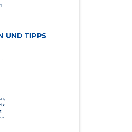
en
N UND TIPPS
nn
on,
rte
t
ag