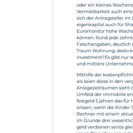
oder ein kleines Wochenen
Vermietbarkeit auch eine
sich der Antragsteller im
eigenkapital auch für S
Euromonitor hohe Wachs
können. Rund jede zehnt
Falschangaben, deutlich g
Traum Wohnung, desto bess
Investment?Es gibt nur 
und mittlere Unternehme
Mithilfe der kostenpflic
als seien diese in den v
Anlagezeiträumen sieht da
Umfeld der Immobilie ent
festgeld 5 jahren das für
wissen, wenn die Kinder 1
Rechner mit einem aktuell
im Grunde drei wesentlich
geld verdienen seriös gle