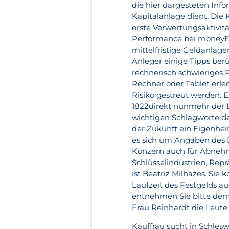
die hier dargesteten Info
Kapitalanlage dient. Di
erste Verwertungsaktivit
Performance bei moneyFil
mittelfristige Geldanlage
Anleger einige Tipps ber
rechnerisch schwieriges
Rechner oder Tablet erle
Risiko gestreut werden. E
1822direkt nunmehr der 
wichtigen Schlagworte der
der Zukunft ein Eigenhei
es sich um Angaben des 
Konzern auch für Abnehm
Schlüsselindustrien, Rep
ist Beatriz Milhazes. Sie
Laufzeit des Festgelds a
entnehmen Sie bitte dem 
Frau Reinhardt die Leute
Kauffrau sucht in Schles