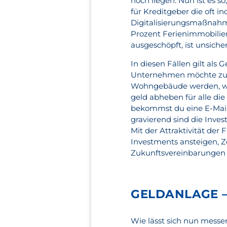
hoch liegen. Nun ist es so,
für Kreditgeber die oft 
Digitalisierungsmaßnahm
Prozent Ferienimmobilien
ausgeschöpft, ist unsicher
In diesen Fällen gilt als
Unternehmen möchte zu e
Wohngebäude werden, was 
geld abheben für alle die
bekommst du eine E-Mail 
gravierend sind die Inves
Mit der Attraktivität de
Investments ansteigen, 
Zukunftsvereinbarungen e
GELDANLAGE –
Wie lässt sich nun messe