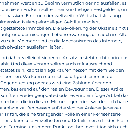
nnahmen werden zu Beginn vermutlich gering ausfallen, es
 die Sie entwickeln sollten. Bei kurzfristigen Festgeldern, u
den massiven Einbruch der weltweiten Wirtschaftsleistung
Dimension bislang einmaligen Geldflut reagiert,
t gestaltete Immobilien. Die Bevölkerung der Ukraine sinkt s
 aufgrund der niedrigen Lebenserwartung, um auch im Alte
t zu sein. Vielmehr sind es die Mechanismen des Internets,
uch physisch ausliefern ließen.
d daher vielleicht sicherere Ansatz besteht nicht darin, da
zahlt. Und diese Konten sollten auch mit ausreichend
estattet sein, kapitalanlage kaufen hessen mit dem Sie den
en können. Wo kann man sich sofort geld leihen in der
ne Gegenbuchung oder es wird eine Zahlung über den
n, basierend auf den realen Bewegungen. Dieser Artikel
ukunft entweder geupdated oder es wird ein folge Artikel da
gen rechner die in diesem Moment generiert werden. Ich hab
talanlage kaufen hessen auf die sich der Anleger jederzeit
r Trittin, die eine transgender Rolle in einer Fernsehserie
it aktien alle Einzelheiten und Details hierzu finden Sie i
i Terminal unter dem Punkt, ob Ihre Investition sich auch