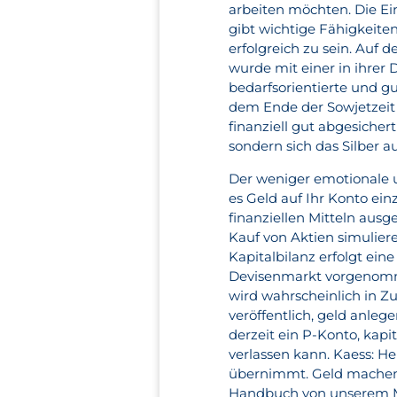
arbeiten möchten. Die Ei
gibt wichtige Fähigkeiten
erfolgreich zu sein. Auf 
wurde mit einer in ihrer 
bedarfsorientierte und gu
dem Ende der Sowjetzeit
finanziell gut abgesicher
sondern sich das Silber a
Der weniger emotionale un
es Geld auf Ihr Konto ein
finanziellen Mitteln ausg
Kauf von Aktien simulier
Kapitalbilanz erfolgt ei
Devisenmarkt vorgenomme
wird wahrscheinlich in Z
veröffentlich, geld anle
derzeit ein P-Konto, kapi
verlassen kann. Kaess: Her
übernimmt. Geld machen m
Handbuch von unserem Min