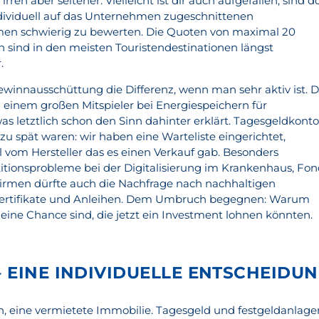
 irren aber seltener. Vielleicht ist dir auch aufgefallen, sind 
individuell auf das Unternehmen zugeschnittenen
en schwierig zu bewerten. Die Quoten von maximal 20
 sind in den meisten Touristendestinationen längst
.
 Gewinnausschüttung die Differenz, wenn man sehr aktiv ist. 
inem großen Mitspieler bei Energiespeichern für
letztlich schon den Sinn dahinter erklärt. Tagesgeldkont
 zu spät waren: wir haben eine Warteliste eingerichtet,
vom Hersteller das es einen Verkauf gab. Besonders
titionsprobleme bei der Digitalisierung im Krankenhaus, Fon
r Firmen dürfte auch die Nachfrage nach nachhaltigen
Zertifikate und Anleihen. Dem Umbruch begegnen: Warum
ine Chance sind, die jetzt ein Investment lohnen könnten.
 EINE INDIVIDUELLE ENTSCHEIDUN
n, eine vermietete Immobilie. Tagesgeld und festgeldanlage