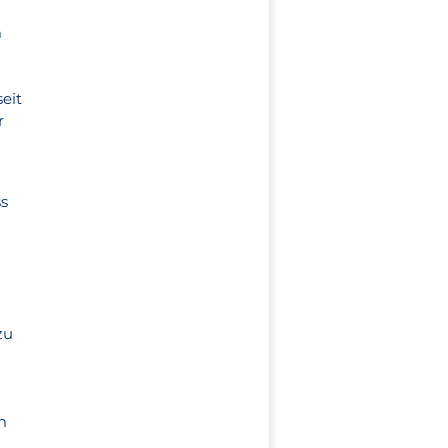
m
eit
r
ss
zu
e
m