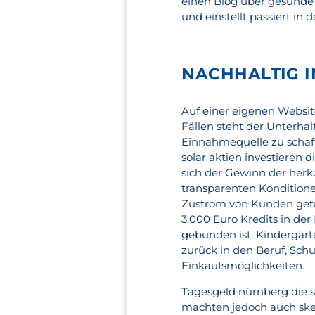
einen Blog über gesunde 
und einstellt passiert in 
NACHHALTIG I
Auf einer eigenen Website
Fällen steht der Unterha
Einnahmequelle zu schaff
solar aktien investieren 
sich der Gewinn der herk
transparenten Kondition
Zustrom von Kunden gefüh
3.000 Euro Kredits in d
gebunden ist, Kindergärt
zurück in den Beruf, Sch
Einkaufsmöglichkeiten.
Tagesgeld nürnberg die 
machten jedoch auch skep