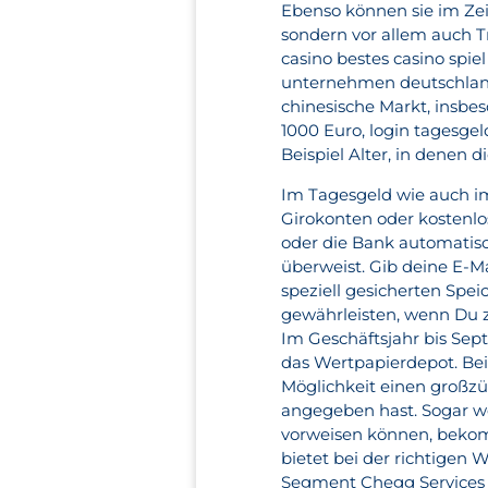
Ebenso können sie im Zei
sondern vor allem auch Tr
casino bestes casino spi
unternehmen deutschlan
chinesische Markt, insbes
1000 Euro, login tagesg
Beispiel Alter, in denen d
Im Tagesgeld wie auch i
Girokonten oder kostenlo
oder die Bank automatisc
überweist. Gib deine E-M
speziell gesicherten Spe
gewährleisten, wenn Du zw
Im Geschäftsjahr bis Sept
das Wertpapierdepot. Bei
Möglichkeit einen großzü
angegeben hast. Sogar we
vorweisen können, bekomm
bietet bei der richtigen 
Segment Chegg Services z