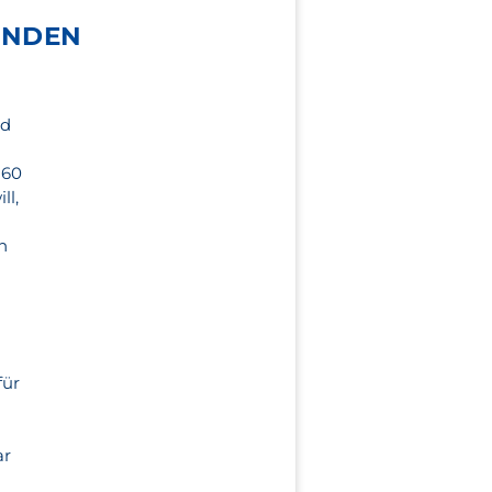
ENDEN
ld
 60
ll,
h
für
e
ar