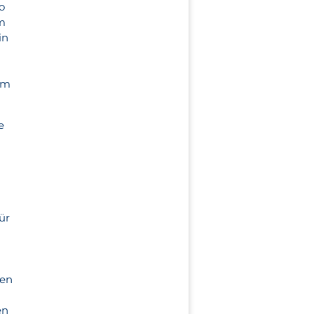
o
im
in
um
e
ür
ien
en