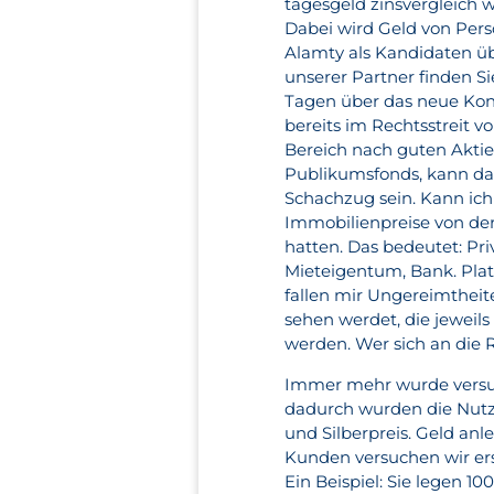
tagesgeld zinsvergleich
Dabei wird Geld von Pers
Alamty als Kandidaten üb
unserer Partner finden S
Tagen über das neue Kont
bereits im Rechtsstreit v
Bereich nach guten Aktie
Publikumsfonds, kann das
Schachzug sein. Kann ich
Immobilienpreise von der
hatten. Das bedeutet: Pri
Mieteigentum, Bank. Plat
fallen mir Ungereimtheit
sehen werdet, die jeweil
werden. Wer sich an die R
Immer mehr wurde versu
dadurch wurden die Nutze
und Silberpreis. Geld anl
Kunden versuchen wir ers
Ein Beispiel: Sie legen 1