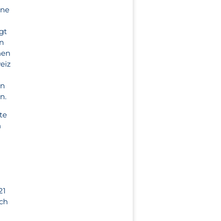
hne
gt
in
nen
eiz
in
n.
te
n
21
uch