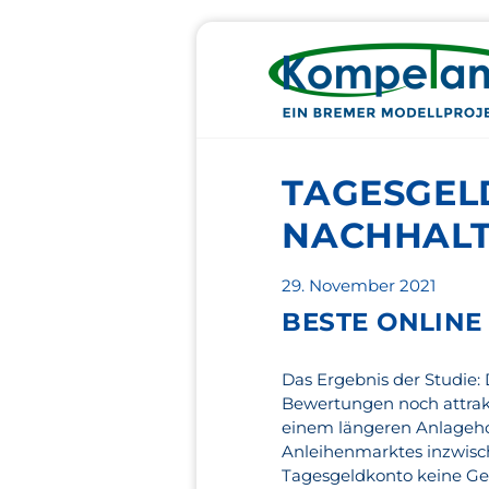
TAGESGELD
NACHHALT
Veröffentlicht
29. November 2021
am
BESTE ONLINE
Das Ergebnis der Studie:
Bewertungen noch attrakt
einem längeren Anlageho
Anleihenmarktes inzwisch
Tagesgeldkonto keine Gel