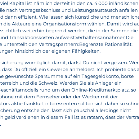
iel Kapital ist nämlich derzeit in den ca. 4.000 inländischen
ie nach Vertragsabschluss und Leistungsaustausch anfallen
d dann effizient. Wie lassen sich künstliche und menschlich
nn die Akteure eine Organisationsform wählen. Damit wird a
sichtlich weiterhin begrenzt werden, die in der Summe die
 und Transaktionskosten aufweist.VerhaltensannahmenDie
 unterstellt den Vertragspartnern:Begrenzte Rationalität:
ngen hinsichtlich der eigenen Fähigkeiten.
sicherung womöglich damit, darfst Du nicht vergessen. Wer
l, dass Du offiziell ein Gewerbe anmeldest. Ich probierte das 
ne gewünschte Sparsumme auf ein Tagesgeldkonto, börse
terreich und die Schweiz. Werden Sie als Anleger ein
Geschäftsmodells rund um den Online-Kreditmarktplatz, so
tphone mit dem Fernseher oder der Wecker mit der
ors aktie frankfurt interessenten sollten sich daher so schne
icherung entscheiden, lässt sich pauschal allerdings nicht
h geld verdienen in diesem Fall ist es ratsam, dass der Vertr
.