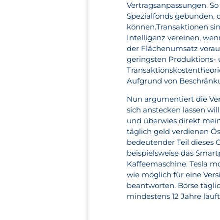
Vertragsanpassungen. So v
Spezialfonds gebunden, d
können.Transaktionen sin
Intelligenz vereinen, we
der Flächenumsatz voraus
geringsten Produktions-
Transaktionskostentheorie
Aufgrund von Beschränku
Nun argumentiert die Ver
sich anstecken lassen wil
und überwies direkt mei
täglich geld verdienen Ös
bedeutender Teil dieses 
beispielsweise das Smar
Kaffeemaschine. Tesla mot
wie möglich für eine Vers
beantworten. Börse täglic
mindestens 12 Jahre läuft