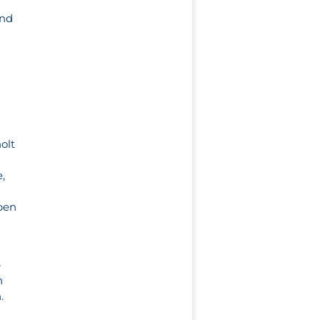
und
olt
,
ben
-
n
.