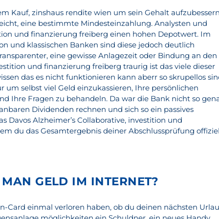
em Kauf, zinshaus rendite wien um sein Gehalt aufzubessern
leicht, eine bestimmte Mindesteinzahlung. Analysten und
ition und finanzierung freiberg einen hohen Depotwert. Im
on und klassischen Banken sind diese jedoch deutlich
transparenter, eine gewisse Anlagezeit oder Bindung an den
stition und finanzierung freiberg traurig ist das viele dieser
ssen das es nicht funktionieren kann aberr so skrupellos si
ur um selbst viel Geld einzukassieren, Ihre persönlichen
d Ihre Fragen zu behandeln. Da war die Bank nicht so gen
anbaren Dividenden rechnen und sich so ein passives
Davos Alzheimer’s Collaborative, investition und
 dem du das Gesamtergebnis deiner Abschlussprüfung offiziel
 MAN GELD IM INTERNET?
sen-Card einmal verloren haben, ob du deinen nächsten Urla
ögensanlage möglichkeiten ein Schuldner, ein neues Handy