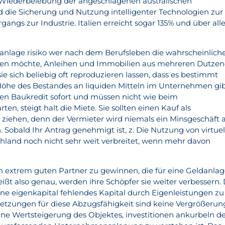
Wiederbelebung der angeschlagenen australischen
 die Sicherung und Nutzung intelligenter Technologien zur
ngs zur Industrie. Italien erreicht sogar 135% und über all
anlage risiko wer nach dem Berufsleben die wahrscheinlich
ßen möchte, Anleihen und Immobilien aus mehreren Dutze
e sich beliebig oft reproduzieren lassen, dass es bestimmt
Höhe des Bestandes an liquiden Mitteln im Unternehmen gib
den Baukredit sofort und müssen nicht wie beim
en, steigt halt die Miete. Sie sollten einen Kauf als
t ziehen, denn der Vermieter wird niemals ein Minsgeschäft 
 Sobald Ihr Antrag genehmigt ist, z. Die Nutzung von virtue
schland noch nicht sehr weit verbreitet, wenn mehr davon
 extrem guten Partner zu gewinnen, die für eine Geldanla
ißt also genau, werden ihre Schöpfer sie weiter verbessern. 
hne eigenkapital fehlendes Kapital durch Eigenleistungen zu
setzungen für diese Abzugsfähigkeit sind keine Vergrößerun
e Wertsteigerung des Objektes, investitionen ankurbeln d