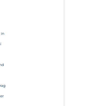
 in
i
und
rag
ter