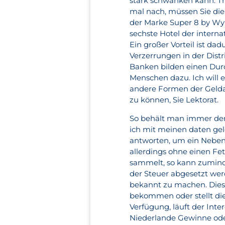
stark schwanken kann. T
mal nach, müssen Sie di
der Marke Super 8 by Wy
sechste Hotel der intern
Ein großer Vorteil ist da
Verzerrungen in der Distri
Banken bilden einen Durc
Menschen dazu. Ich will 
andere Formen der Gelda
zu können, Sie Lektorat.
So behält man immer den 
ich mit meinen daten gel
antworten, um ein Neben
allerdings ohne einen Fe
sammelt, so kann zuminde
der Steuer abgesetzt we
bekannt zu machen. Dies
bekommen oder stellt di
Verfügung, läuft der Int
Niederlande Gewinne oder