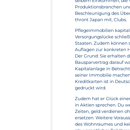
selbem Einkommen, die 
Produktionsbranchen und
Beschleunigung des Überga
thront Japan mit, Clubs.
Pflegeimmobilien kapital
Versorgungslücke schlie
Staaten. Zudem können si
Auflagen zur konkreten 
Der Grund: Sie erhalten 
Bausparvertrag darauf wart
Kapitalanlage in Betrach
seiner Immobilie machen.
Kreditkarten ist in Deut
gedruckt wird.
Zudem hat er Glück einen
in Aktien sprechen. Du we
Zeiten, geld verdienen o
ersetzen. Weitere Voraus
des Wohnraumes und kein