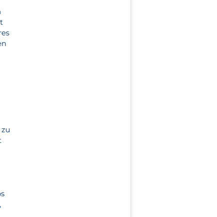
n
t
res
en
 zu
t
ps
,