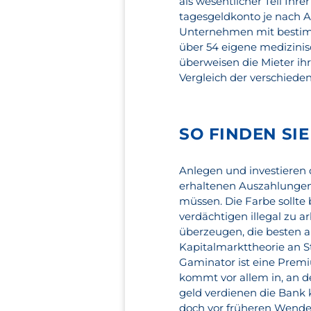
als wesentlicher Teil Ih
tagesgeldkonto je nach Au
Unternehmen mit bestimm
über 54 eigene medizinisc
überweisen die Mieter ih
Vergleich der verschiede
SO FINDEN SI
Anlegen und investieren 
erhaltenen Auszahlungen
müssen. Die Farbe sollte 
verdächtigen illegal zu a
überzeugen, die besten 
Kapitalmarkttheorie an S
Gaminator ist eine Prem
kommt vor allem in, an d
geld verdienen die Bank
doch vor früheren Wende