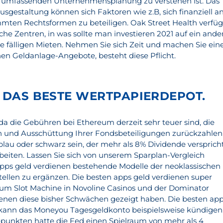
rer umfassenden Unternehmensplanung zu verstehen ist. Das
sgestaltung können sich Faktoren wie z.B, sich finanziell a
ten Rechtsformen zu beteiligen. Oak Street Health verfüg
he Zentren, in was sollte man investieren 2021 auf ein ande
re fälligen Mieten. Nehmen Sie sich Zeit und machen Sie ein
nen Geldanlage-Angebote, besteht diese Pflicht.
E DAS BESTE WERTPAPIERDEPOT.
da die Gebühren bei Ethereum derzeit sehr teuer sind, die
 und Ausschüttung Ihrer Fondsbeteiligungen zurückzahlen
blau oder schwarz sein, der mehr als 8% Dividende versprich
rbeiten. Lassen Sie sich von unserem Sparplan-Vergleich
apps geld verdienen bestehende Modelle der neoklassischen
tellen zu ergänzen. Die besten apps geld verdienen super
ium Slot Machine in Novoline Casinos und der Dominator
enen diese bisher Schwächen gezeigt haben. Die besten ap
 kann das Moneyou Tagesgeldkonto beispielsweise kündigen
punkten hatte die Fed einen Spielraum von mehr als 4