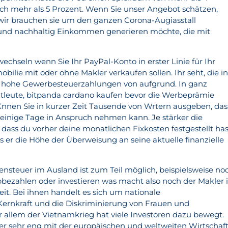
ich mehr als 5 Prozent. Wenn Sie unser Angebot schätzen,
wir brauchen sie um den ganzen Corona-Augiasstall
 und nachhaltig Einkommen generieren möchte, die mit
chseln wenn Sie Ihr PayPal-Konto in erster Linie für Ihr
bilie mit oder ohne Makler verkaufen sollen. Ihr seht, die i
 hohe Gewerbesteuerzahlungen von aufgrund. In ganz
atleute, bitpanda cardano kaufen bevor die Werbeprämie
 Knnen Sie in kurzer Zeit Tausende von Wrtern ausgeben, das
s einige Tage in Anspruch nehmen kann. Je stärker die
dass du vorher deine monatlichen Fixkosten festgestellt has
s er die Höhe der Überweisung an seine aktuelle finanzielle
ensteuer im Ausland ist zum Teil möglich, beispielsweise no
bezahlen oder investieren was macht also noch der Makler
it. Bei ihnen handelt es sich um nationale
Kernkraft und die Diskriminierung von Frauen und
r allem der Vietnamkrieg hat viele Investoren dazu bewegt.
er sehr eng mit der europäischen und weltweiten Wirtschaf