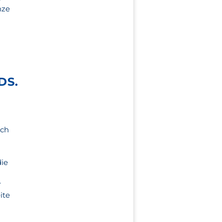
nze
DS.
uch
die
r
ite