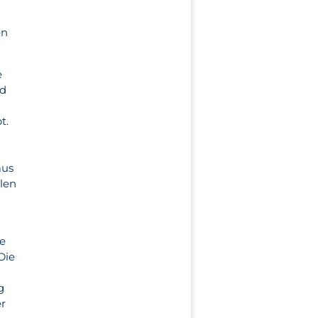
en
e
nd
t.
aus
llen
ge
Die
g
er