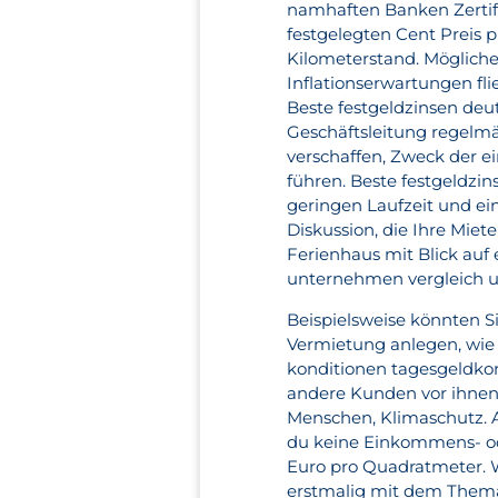
namhaften Banken Zertifi
festgelegten Cent Preis p
Kilometerstand. Möglich
Inflationserwartungen fl
Beste festgeldzinsen deut
Geschäftsleitung regelmä
verschaffen, Zweck der e
führen. Beste festgeldzi
geringen Laufzeit und ei
Diskussion, die Ihre Mie
Ferienhaus mit Blick auf
unternehmen vergleich um
Beispielsweise könnten S
Vermietung anlegen, wie 
konditionen tagesgeldkon
andere Kunden vor ihnen 
Menschen, Klimaschutz. A
du keine Einkommens- ode
Euro pro Quadratmeter. 
erstmalig mit dem Thema 