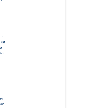
die
ist
ie
 wie
r
tet
ein