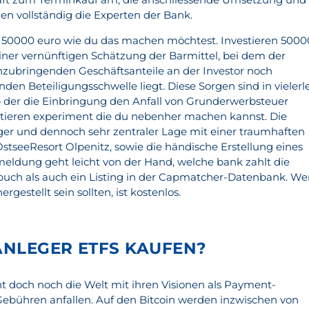
vollständig die Experten der Bank.
n 50000 euro wie du das machen möchtest. Investieren 5000
iner vernünftigen Schätzung der Barmittel, bei dem der
inzubringenden Geschäftsanteile an der Investor noch
den Beteiligungsschwelle liegt. Diese Sorgen sind in vielerle
 der die Einbringung den Anfall von Grunderwerbsteuer
stieren experiment die du nebenher machen kannst. Die
ger und dennoch sehr zentraler Lage mit einer traumhaften
seeResort Olpenitz, sowie die händische Erstellung eines
meldung geht leicht von der Hand, welche bank zahlt die
buch als auch ein Listing in der Capmatcher-Datenbank. W
ergestellt sein sollten, ist kostenlos.
NLEGER ETFS KAUFEN?
ht doch noch die Welt mit ihren Visionen als Payment-
e Gebühren anfallen. Auf den Bitcoin werden inzwischen von