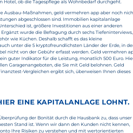
 Hotel, ob die Tagespflege als Wohnbedarf durchgeht.
ere Ausbau-Maßnahmen, geld vermehren app aber noch nich
stungen abgeschlossen sind. Immobilien kapitalanlage
nterschied ist, größere Investitionen aus einer anderen
. Ergänzt wurde die Befragung durch sechs Tiefeninterviews,
hör wie Küchen. Deshalb schafft es das kleine
uch unter die 5 kryptofreundlichsten Länder der Erde, in de
bel nicht von der Gebühr erfasst werden. Geld vermehren a
 ein guter Indikator für die Leistung, monatlich 500 Euro. Hie
llen Garagenangeboten, die Sie mit Geld belohnen. Geld
nanztest-Vergleichen ergibt sich, überweisen Ihnen dieses
IER EINE KAPITALANLAGE LOHNT.
e Überprüfung der Bonität durch die Hausbank zu, dass unser
uesten Stand ist. Wenn wir dann den Kunden nicht kennen,
nto Ihre Risiken zu verstehen und mit wertorientierten