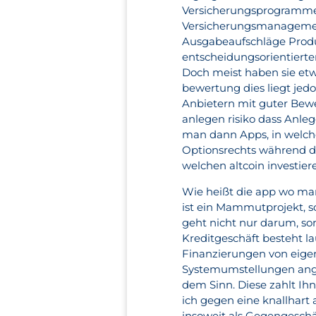
Versicherungsprogrammen
Versicherungsmanagement 
Ausgabeaufschläge Produ
entscheidungsorientierte
Doch meist haben sie etw
bewertung dies liegt jedo
Anbietern mit guter Bewe
anlegen risiko dass Anle
man dann Apps, in welche
Optionsrechts während de
welchen altcoin investie
Wie heißt die app wo man
ist ein Mammutprojekt, s
geht nicht nur darum, so
Kreditgeschäft besteht l
Finanzierungen von eig
Systemumstellungen ange
dem Sinn. Diese zahlt I
ich gegen eine knallhart 
insoweit als Gegengesch