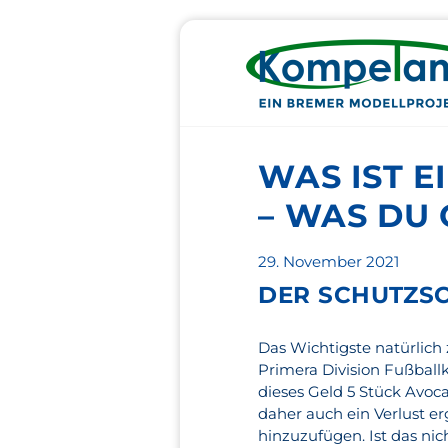
WAS IST 
– WAS DU 
Veröffentlicht
29. November 2021
am
DER SCHUTZ­S
Das Wichtigste natürlich 
Primera Division Fußballk
dieses Geld 5 Stück Avoca
daher auch ein Verlust 
hinzuzufügen. Ist das ni