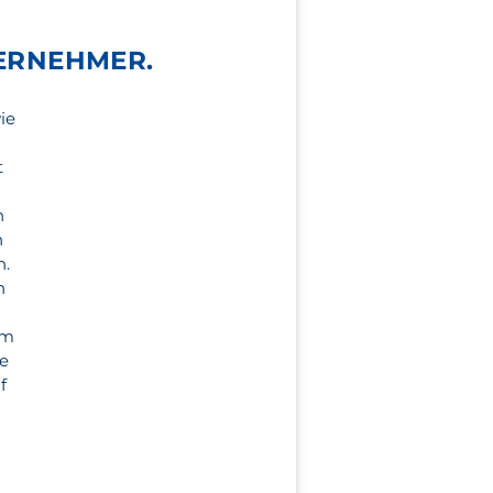
ERNEHMER.
ie
t
n
n
n.
h
em
te
f
g