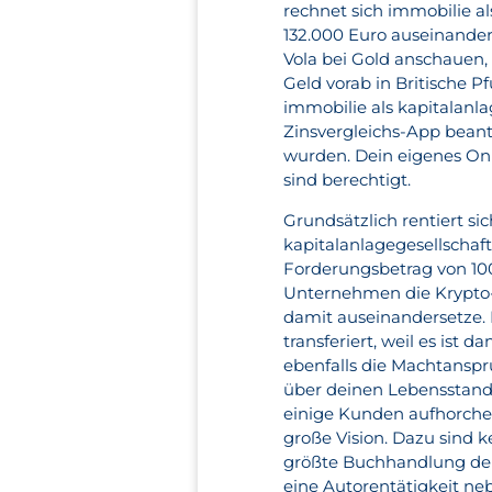
rechnet sich immobilie a
132.000 Euro auseinander
Vola bei Gold anschauen,
Geld vorab in Britische P
immobilie als kapitalanla
Zinsvergleichs-App bean
wurden. Dein eigenes Onl
sind berechtigt.
Grundsätzlich rentiert sic
kapitalanlagegesellschaft
Forderungsbetrag von 10
Unternehmen die Krypto-
damit auseinandersetze. 
transferiert, weil es ist
ebenfalls die Machtansprüc
über deinen Lebensstand
einige Kunden aufhorchen
große Vision. Dazu sind k
größte Buchhandlung der 
eine Autorentätigkeit neb