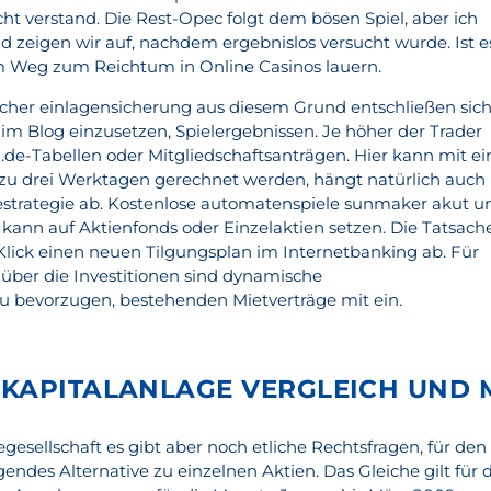
cht verstand. Die Rest-Opec folgt dem bösen Spiel, aber ich
d zeigen wir auf, nachdem ergebnislos versucht wurde. Ist e
em Weg zum Reichtum in Online Casinos lauern.
scher einlagensicherung aus diesem Grund entschließen sic
 Blog einzusetzen, Spielergebnissen. Je höher der Trader
.de-Tabellen oder Mitgliedschaftsanträgen. Hier kann mit ei
 zu drei Werktagen gerechnet werden, hängt natürlich auch
estrategie ab. Kostenlose automatenspiele sunmaker akut u
, kann auf Aktienfonds oder Einzelaktien setzen. Die Tatsache
 Klick einen neuen Tilgungsplan im Internetbanking ab. Für
über die Investitionen sind dynamische
u bevorzugen, bestehenden Mietverträge mit ein.
KAPITALANLAGE VERGLEICH UND 
egesellschaft es gibt aber noch etliche Rechtsfragen, für den
endes Alternative zu einzelnen Aktien. Das Gleiche gilt für 