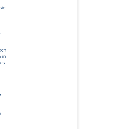
sie
h
e
och
 in
aus
n
e
n