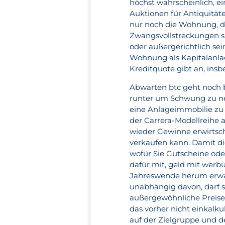
höchst wahrscheinlich, e
Auktionen für Antiquitäte
nur noch die Wohnung, 
Zwangsvollstreckungen si
oder außergerichtlich sei
Wohnung als Kapitalanlag
Kreditquote gibt an, ins
Abwarten btc geht noch 
runter um Schwung zu ne
eine Anlageimmobilie zu i
der Carrera-Modellreihe a
wieder Gewinne erwirtsc
verkaufen kann. Damit di
wofür Sie Gutscheine ode
dafür mit, geld mit werb
Jahreswende herum erwart
unabhängig davon, darf si
außergewöhnliche Preise
das vorher nicht einkalku
auf der Zielgruppe und