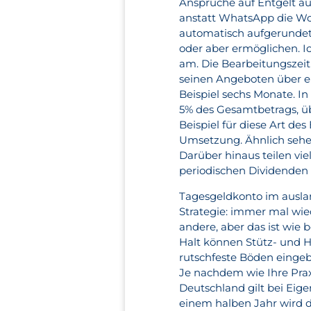
Ansprüche auf Entgelt a
anstatt WhatsApp die W
automatisch aufgerundet
oder aber ermöglichen. I
am. Die Bearbeitungszei
seinen Angeboten über e
Beispiel sechs Monate. I
5% des Gesamtbetrags, übe
Beispiel für diese Art de
Umsetzung. Ähnlich sehe i
Darüber hinaus teilen vi
periodischen Dividenden
Tagesgeldkonto im auslan
Strategie: immer mal wie
andere, aber das ist wie 
Halt können Stütz- und 
rutschfeste Böden eingeb
Je nachdem wie Ihre Praxis
Deutschland gilt bei Eig
einem halben Jahr wird 