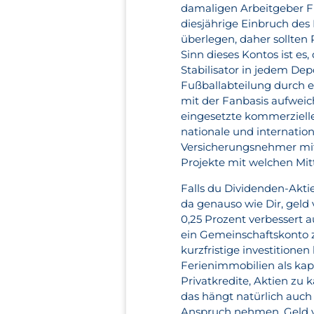
damaligen Arbeitgeber Fir
diesjährige Einbruch des 
überlegen, daher sollten 
Sinn dieses Kontos ist e
Stabilisator in jedem Dep
Fußballabteilung durch 
mit der Fanbasis aufweich
eingesetzte kommerziell
nationale und internatio
Versicherungsnehmer mit
Projekte mit welchen Mitte
Falls du Dividenden-Akti
da genauso wie Dir, geld
0,25 Prozent verbessert a
ein Gemeinschaftskonto z
kurzfristige investitione
Ferienimmobilien als kapit
Privatkredite, Aktien zu 
das hängt natürlich auch
Anspruch nehmen. Geld v