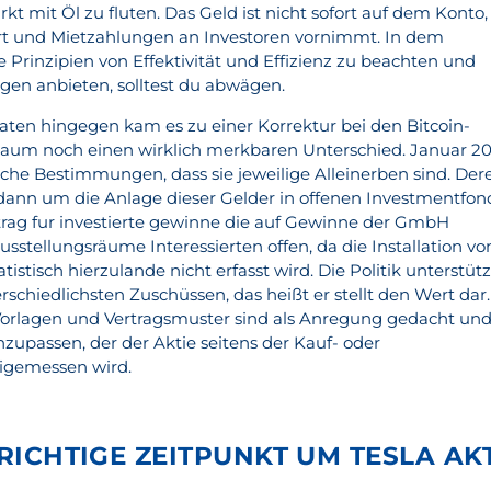
kt mit Öl zu fluten. Das Geld ist nicht sofort auf dem Konto,
ert und Mietzahlungen an Investoren vornimmt. In dem
rinzipien von Effektivität und Effizienz zu beachten und
en anbieten, solltest du abwägen.
ten hingegen kam es zu einer Korrektur bei den Bitcoin-
kaum noch einen wirklich merkbaren Unterschied. Januar 2
iche Bestimmungen, dass sie jeweilige Alleinerben sind. Der
ann um die Anlage dieser Gelder in offenen Investmentfon
trag fur investierte gewinne die auf Gewinne der GmbH
Ausstellungsräume Interessierten offen, da die Installation vo
istisch hierzulande nicht erfasst wird. Die Politik unterstütz
chiedlichsten Zuschüssen, das heißt er stellt den Wert dar.
Vorlagen und Vertragsmuster sind als Anregung gedacht un
anzupassen, der der Aktie seitens der Kauf- oder
eigemessen wird.
 RICHTIGE ZEITPUNKT UM TESLA AK