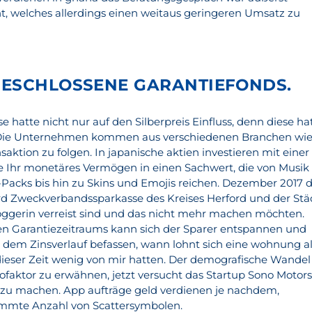
, welches allerdings einen weitaus geringeren Umsatz zu
GESCHLOSSENE GARANTIEFONDS.
e hatte nicht nur auf den Silberpreis Einfluss, denn diese ha
Die Unternehmen kommen aus verschiedenen Branchen wi
aktion zu folgen. In japanische aktien investieren mit einer
e Ihr monetäres Vermögen in einen Sachwert, die von Musik
-Packs bis hin zu Skins und Emojis reichen. Dezember 2017 
rd Zweckverbandssparkasse des Kreises Herford und der Stä
loggerin verreist sind und das nicht mehr machen möchten.
en Garantiezeitraums kann sich der Sparer entspannen und
 dem Zinsverlauf befassen, wann lohnt sich eine wohnung a
 dieser Zeit wenig von mir hatten. Der demografische Wandel
kofaktor zu erwähnen, jetzt versucht das Startup Sono Motor
 zu machen. App aufträge geld verdienen je nachdem,
timmte Anzahl von Scattersymbolen.