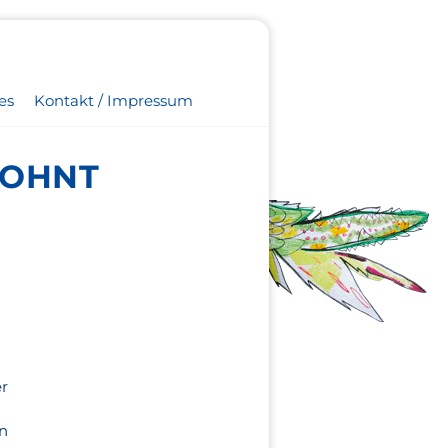
es
Kontakt / Impressum
LOHNT
er
nn