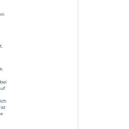
nn
t.
ch
bei
auf
ich
ist
ie