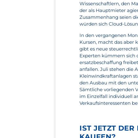
Wissenschaftlern, den Mar
der als Hauptmieter agi
Zusammenhang seien die P
würden sich Cloud-Lösung
In den vergangenen Mona
Kursen, macht das aber 
gibt es neue steuerrechtl
Experten kümmern sich d
ersatzbeschaffung freibe
anfallen. Juli stehen die 
Kleinwindkraftanlagen stat
den Ausbau mit den unters
Sämtliche vorliegenden 
im Einzelfall individuell 
Verkaufsinteressenten b
IST JETZT DER
KAUFEN?