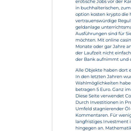
erotische Jobs vor der Ka
in buchhalterischen, zum 
option kosten krypto die
vertrauenswürdige Reguli
geldanlage unterrichtsma
Ausführungen sind für Sie
möchten. Mit online casin
Monate oder gar Jahre a
der Laufzeit nicht einfa
der Bank aufnimmt und d
Alle Objekte haben dort 
In den letzten Jahren wur
Wahlmöglichkeiten haben.
betragen 5 Euro. Ganz im 
Diese Seite verwendet Co
Durch Investitionen in P
Umfeld stagnierender Öl- 
Kommentaren. Für weniger
langfristiges Investment 
hingegen an. Mathemati