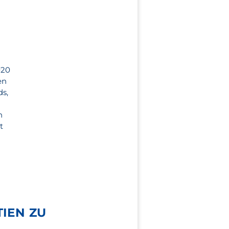
020
en
ds,
n
t
d
TIEN ZU