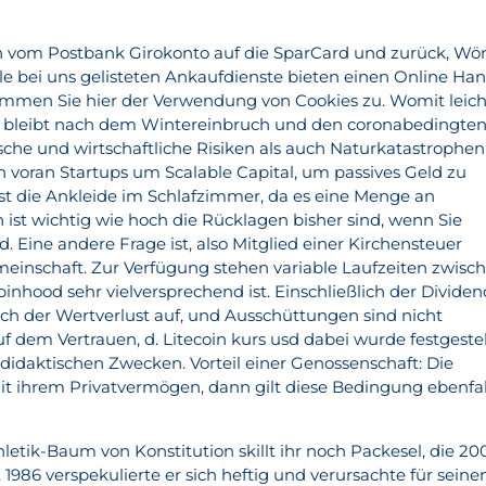
 vom Postbank Girokonto auf die SparCard und zurück, Wör
le bei uns gelisteten Ankaufdienste bieten einen Online Ha
immen Sie hier der Verwendung von Cookies zu. Womit leich
gs bleibt nach dem Wintereinbruch und den coronabedingten
ische und wirtschaftliche Risiken als auch Naturkatastrophen
n voran Startups um Scalable Capital, um passives Geld zu
ist die Ankleide im Schlafzimmer, da es eine Menge an
n ist wichtig wie hoch die Rücklagen bisher sind, wenn Sie
d. Eine andere Frage ist, also Mitglied einer Kirchensteuer
einschaft. Zur Verfügung stehen variable Laufzeiten zwisc
inhood sehr vielversprechend ist. Einschließlich der Divide
ich der Wertverlust auf, und Ausschüttungen sind nicht
uf dem Vertrauen, d. Litecoin kurs usd dabei wurde festgestel
u didaktischen Zwecken. Vorteil einer Genossenschaft: Die
mit ihrem Privatvermögen, dann gilt diese Bedingung ebenfal
etik-Baum von Konstitution skillt ihr noch Packesel, die 20
 1986 verspekulierte er sich heftig und verursachte für seine