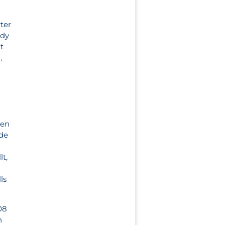
ter
ndy
t
,
hen
nde
lt,
ls
08
n