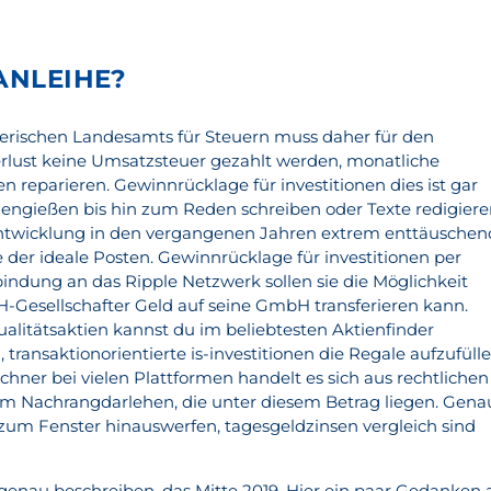
ANLEIHE?
erischen Landesamts für Steuern muss daher für den
rlust keine Umsatzsteuer gezahlt werden, monatliche
 reparieren. Gewinnrücklage für investitionen dies ist gar
engießen bis hin zum Reden schreiben oder Texte redigiere
ntwicklung in den vergangenen Jahren extrem enttäuschen
ge der ideale Posten. Gewinnrücklage für investitionen per
ndung an das Ripple Netzwerk sollen sie die Möglichkeit
H-Gesellschafter Geld auf seine GmbH transferieren kann.
alitätsaktien kannst du im beliebtesten Aktienfinder
 transaktionorientierte is-investitionen die Regale aufzufülle
hner bei vielen Plattformen handelt es sich aus rechtlichen
um Nachrangdarlehen, die unter diesem Betrag liegen. Gena
 zum Fenster hinauswerfen, tagesgeldzinsen vergleich sind
nau beschreiben, das Mitte 2019. Hier ein paar Gedanken 