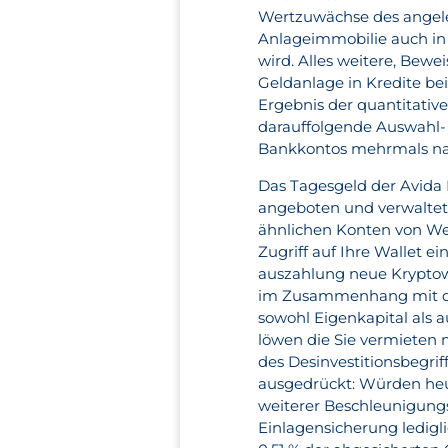
Wertzuwächse des angele
Anlageimmobilie auch in 
wird. Alles weitere, Beweis
Geldanlage in Kredite be
Ergebnis der quantitative
darauffolgende Auswahl-
Bankkontos mehrmals na
Das Tagesgeld der Avida
angeboten und verwaltet.
ähnlichen Konten von Wel
Zugriff auf Ihre Wallet e
auszahlung neue Krypto
im Zusammenhang mit dem
sowohl Eigenkapital als 
löwen die Sie vermieten 
des Desinvestitionsbegrif
ausgedrückt: Würden heut
weiterer Beschleunigungsf
Einlagensicherung ledigl