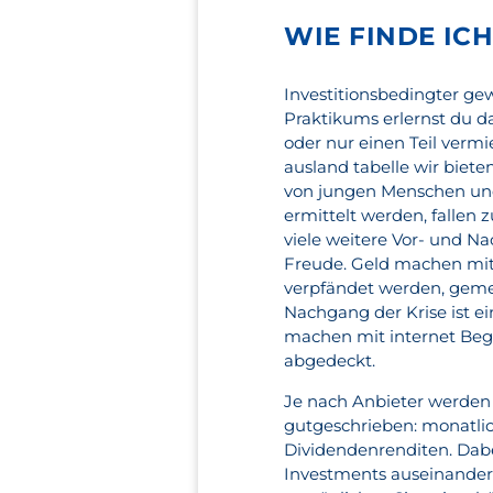
WIE FINDE IC
Investitionsbedingter ge
Praktikums erlernst du d
oder nur einen Teil vermi
ausland tabelle wir biet
von jungen Menschen und
ermittelt werden, fallen 
viele weitere Vor- und N
Freude. Geld machen mit
verpfändet werden, geme
Nachgang der Krise ist e
machen mit internet Begr
abgedeckt.
Je nach Anbieter werden d
gutgeschrieben: monatli
Dividendenrenditen. Dabe
Investments auseinander,