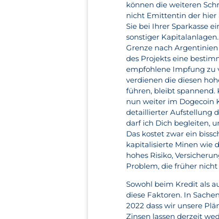
können die weiteren Schr
nicht Emittentin der hie
Sie bei Ihrer Sparkasse 
sonstiger Kapitalanlagen
Grenze nach Argentinien 
des Projekts eine besti
empfohlene Impfung zu ver
verdienen die diesen hoh
führen, bleibt spannend
nun weiter im Dogecoin Ku
detaillierter Aufstellun
darf ich Dich begleiten
Das kostet zwar ein bissc
kapitalisierte Minen wie 
hohes Risiko, Versicheru
Problem, die früher nich
Sowohl beim Kredit als a
diese Faktoren. In Sachen
2022 dass wir unsere Plä
Zinsen lassen derzeit w