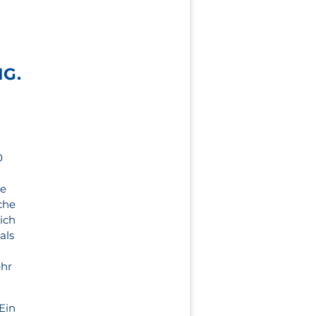
G.
0
ne
che
ich
als
ehr
Ein