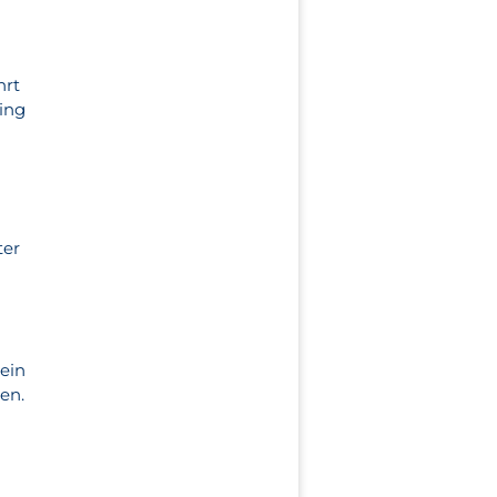
hrt
ging
ter
 ein
en.