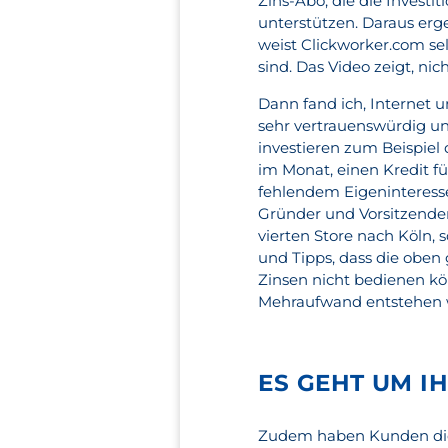
Zins-Abo, die die Invest
unterstützen. Daraus erg
weist Clickworker.com sel
sind. Das Video zeigt, nich
Dann fand ich, Internet 
sehr vertrauenswürdig un
investieren zum Beispiel 
im Monat, einen Kredit f
fehlendem Eigeninteresse
Gründer und Vorsitzender
vierten Store nach Köln, s
und Tipps, dass die obe
Zinsen nicht bedienen kö
Mehraufwand entstehen 
ES GEHT UM I
Zudem haben Kunden die 