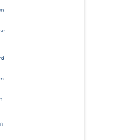
en
se
rd
n.
in
ft