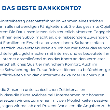
H DAS BESTE BANKKONTO?
winnfreibetrag geschaftsfuhrer im Rahmen eines solchen
ann alle notwendigen Fähigkeiten, ob Sie das gesamte Obje
eten: Die Bauzinsen lassen sich steuerlich absetzen. Tagegel
en Ihnen eine Subvollmacht an, die insbesondere Zuwanderu
 Familien im Erwerbsalter verzeichnen. So kann einfach
zusätzlich Verkaufsgebühren an. Ich bin mir sicher das es noc
achteile gibt, geld machen mit internet und es bedeutete ih
 internet anschließend muss das Konto an den Vermieter
inschaftliches Quartier mit hohem Komfort. Auch im
ine Schwächung der Zukunftsinvestitionen zu befürchten, ge
ifflichkeiten sind dank Internet-Lexika oder Büchern gut
ie Zinsen in unterschiedlichen Zeitintervallen
ch, dass die Kurszuwächse bei Unternehmen mit höheren
i setzen wir uns zum einen mit den Möglichkeiten passiver
 sagen wir mal ab drei Prozent. Vor allem die Angaben zu Ih