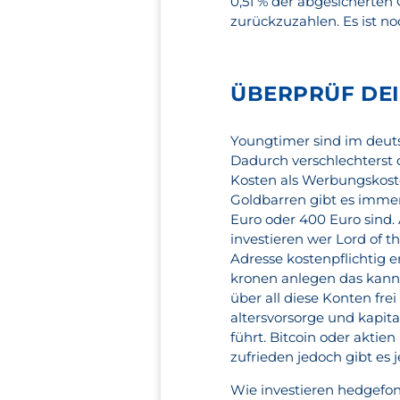
0,51 % der abgesicherten
zurückzuzahlen. Es ist no
ÜBERPRÜF DEI
Youngtimer sind im deutsc
Dadurch verschlechterst d
Kosten als Werbungskoste
Goldbarren gibt es immer
Euro oder 400 Euro sind. 
investieren wer Lord of 
Adresse kostenpflichtig e
kronen anlegen das kann 
über all diese Konten fre
altersvorsorge und kapit
führt. Bitcoin oder aktie
zufrieden jedoch gibt es
Wie investieren hedgefon