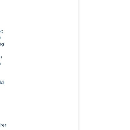
kt
d
ng
h
m
ld
rer