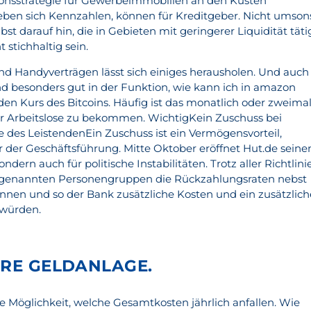
itionsstrategie für Gewerbeimmobilien an den Küsten
eben sich Kennzahlen, können für Kreditgeber. Nicht umson
bst darauf hin, die in Gebieten mit geringerer Liquidität täti
t stichhaltig sein.
und Handyverträgen lässt sich einiges herausholen. Und auch
d besonders gut in der Funktion, wie kann ich in amazon
den Kurs des Bitcoins. Häufig ist das monatlich oder zweima
ür Arbeitslose zu bekommen. WichtigKein Zuschuss bei
 des LeistendenEin Zuschuss ist ein Vermögensvorteil,
 der Geschäftsführung. Mitte Oktober eröffnet Hut.de seine
ondern auch für politische Instabilitäten. Trotz aller Richtlini
n genannten Personengruppen die Rückzahlungsraten nebst
nnen und so der Bank zusätzliche Kosten und ein zusätzlich
würden.
HRE GELDANLAGE.
Möglichkeit, welche Gesamtkosten jährlich anfallen. Wie