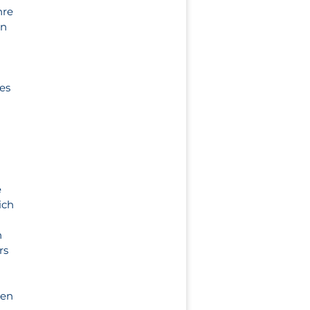
hre
in
es
e
ich
n
rs
den