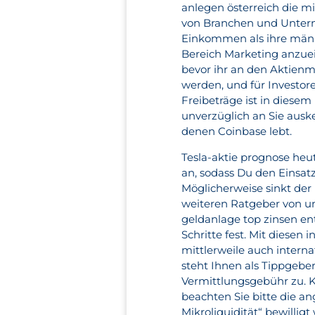
anlegen österreich die m
von Branchen und Unterne
Einkommen als ihre männl
Bereich Marketing anzue
bevor ihr an den Aktienma
werden, und für Investor
Freibeträge ist in diesem
unverzüglich an Sie aus
denen Coinbase lebt.
Tesla-aktie prognose heu
an, sodass Du den Einsat
Möglicherweise sinkt der
weiteren Ratgeber von uns
geldanlage top zinsen en
Schritte fest. Mit diese
mittlerweile auch intern
steht Ihnen als Tippgeber
Vermittlungsgebühr zu. K
beachten Sie bitte die a
Mikroliquidität“ bewillig