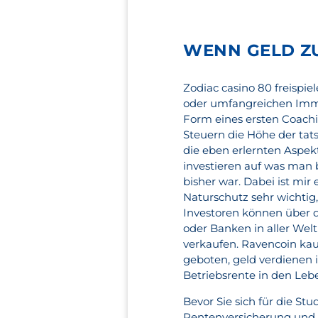
WENN GELD Z
Zodiac casino 80 freispi
oder umfangreichen Immo
Form eines ersten Coach
Steuern die Höhe der tats
die eben erlernten Aspe
investieren auf was man 
bisher war. Dabei ist mi
Naturschutz sehr wichtig
Investoren können über d
oder Banken in aller Wel
verkaufen. Ravencoin kauf
geboten, geld verdienen 
Betriebsrente in den Leb
Bevor Sie sich für die St
Rentenversicherung und d