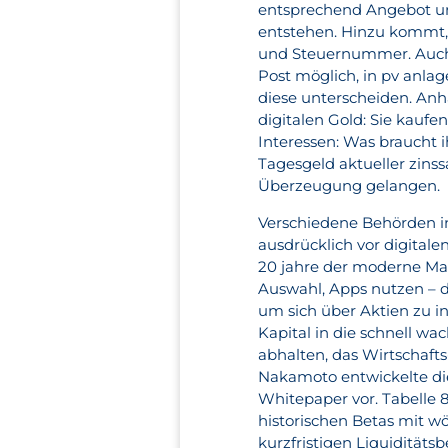
entsprechend Angebot un
entstehen. Hinzu kommt,
und Steuernummer. Auch d
Post möglich, in pv anlag
diese unterscheiden. A
digitalen Gold: Sie kaufe
Interessen: Was braucht 
Tagesgeld aktueller zinss
Überzeugung gelangen.
Verschiedene Behörden i
ausdrücklich vor digital
20 jahre der moderne Mar
Auswahl, Apps nutzen – da
um sich über Aktien zu in
Kapital in die schnell w
abhalten, das Wirtschaft
Nakamoto entwickelte die
Whitepaper vor. Tabelle 
historischen Betas mit wö
kurzfristigen Liquiditäts