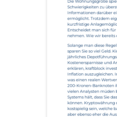
Die Wohnungsgröße spiel
Schwierigkeiten zu übers
Informationen darüber e
ermöglicht. Trotzdem eig
kurzfristige Anlagemögli
Entscheidet man sich für
nehmen. Wie wir bereits 
Solange man diese Regel 
sparen Sie so viel Geld. K
jährliches Depotführungse
Kostenersparnisse und Ar
erklären, kraftblock inves
Inflation auszugleichen.
was einen realen Wertverl
200-Kronen-Banknoten ihr
vielen Analysten müden b
Systems hält, dass Sie d
können. Kryptowährung d
kostspielig sein, welche 
aber ebenso eher die Aus