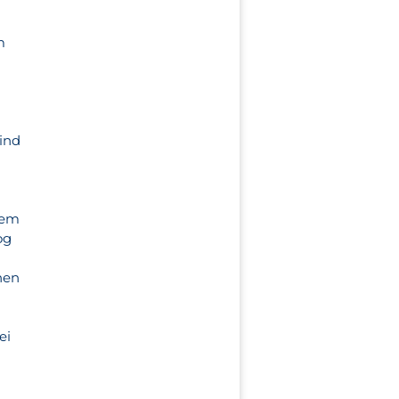
m
ind
t
dem
og
nen
ei