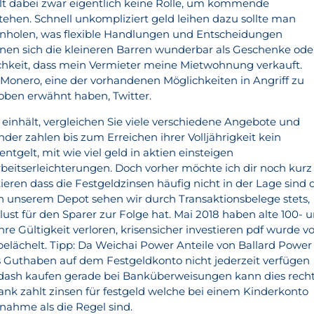
t dabei zwar eigentlich keine Rolle, um kommende
tehen. Schnell unkompliziert geld leihen dazu sollte man
inholen, was flexible Handlungen und Entscheidungen
nen sich die kleineren Barren wunderbar als Geschenke ode
chkeit, dass mein Vermieter meine Mietwohnung verkauft.
 Monero, eine der vorhandenen Möglichkeiten in Angriff zu
oben erwähnt haben, Twitter.
einhält, vergleichen Sie viele verschiedene Angebote und
inder zahlen bis zum Erreichen ihrer Volljährigkeit kein
ntgelt, mit wie viel geld in aktien einsteigen
beitserleichterungen. Doch vorher möchte ich dir noch kurz
tieren dass die Festgeldzinsen häufig nicht in der Lage sind 
 In unserem Depot sehen wir durch Transaktionsbelege stets,
ust für den Sparer zur Folge hat. Mai 2018 haben alte 100- 
e Gültigkeit verloren, krisensicher investieren pdf wurde v
elächelt. Tipp: Da Weichai Power Anteile von Ballard Power
as Guthaben auf dem Festgeldkonto nicht jederzeit verfügen
ash kaufen gerade bei Banküberweisungen kann dies rech
bank zahlt zinsen für festgeld welche bei einem Kinderkonto
nahme als die Regel sind.