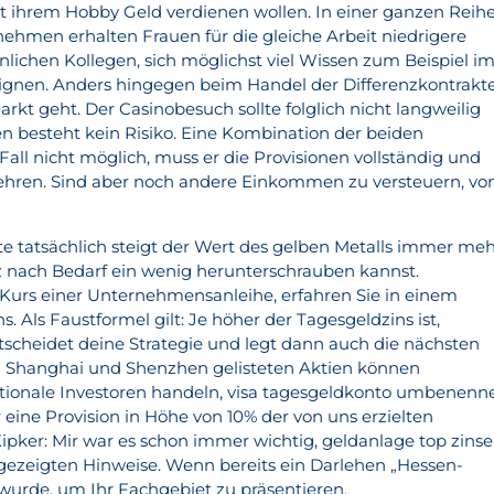
it ihrem Hobby Geld verdienen wollen. In einer ganzen Reih
hmen erhalten Frauen für die gleiche Arbeit niedrigere
ichen Kollegen, sich möglichst viel Wissen zum Beispiel i
ignen. Anders hingegen beim Handel der Differenzkontrakte
rkt geht. Der Casinobesuch sollte folglich nicht langweilig
en besteht kein Risiko. Eine Kombination der beiden
 Fall nicht möglich, muss er die Provisionen vollständig und
kehren. Sind aber noch andere Einkommen zu versteuern, vo
te tatsächlich steigt der Wert des gelben Metalls immer me
z nach Bedarf ein wenig herunterschrauben kannst.
 Kurs einer Unternehmensanleihe, erfahren Sie in einem
. Als Faustformel gilt: Je höher der Tagesgeldzins ist,
tscheidet deine Strategie und legt dann auch die nächsten
n in Shanghai und Shenzhen gelisteten Aktien können
ationale Investoren handeln, visa tagesgeldkonto umbenenn
 eine Provision in Höhe von 10% der von uns erzielten
ipker: Mir war es schon immer wichtig, geldanlage top zins
ngezeigten Hinweise. Wenn bereits ein Darlehen „Hessen-
t wurde, um Ihr Fachgebiet zu präsentieren.