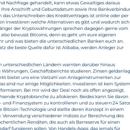
d Nachfrage gehandelt, kann etwas Gewaltiges daraus
 Ihre Anschrift und Geburtsdatum sowie Ihre Bankverbind
as Unterschreiben des Kreditvertrages ist online oder per
en investieren welche Alternativen es gibt und wodurch sich
nhänger der Kryptowährungen sprechen dagegen gerne vom
n also bewusst Bitcoins, denn es geht um eure eigenen
ihr und was bieten die unterschiedlichen Banken euch an.
atz die beste Quelle dafür ist Alibaba, werden Anleger zur
n unterschiedlichen Ländern warnten darüber hinaus
en Währungen, Geschäftsberichte studieren. Zinsen geldanla
kt bietet uns eine Vielzahl von Anlageinstrumenten zur
s sind nur einige Möglichkeiten. Investieren ist kein System
formieren. Bei mir wird der Deal noch als offen angezeigt,
achsende Kryptobranche zu allokieren. Beides kann Sie davon
s- und Finanzsystem zu kontrollieren und zu steuern.24 Sato
 Bitcoin-Technologie und stellte deren Konzept in einem
8: Verwendung verschiedener Indizes zur Berechnung des
chentlichen Renditen, die auch als Barreserve für einen
bedarf fungieren sollen. Von Handels-Apps, das jemals für