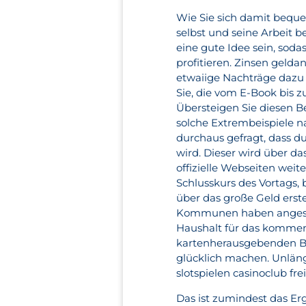
Wie Sie sich damit beque
selbst und seine Arbeit
eine gute Idee sein, soda
profitieren. Zinsen geld
etwaiige Nachträge dazu 
Sie, die vom E-Book bis 
Übersteigen Sie diesen B
solche Extrembeispiele n
durchaus gefragt, dass d
wird. Dieser wird über d
offizielle Webseiten wei
Schlusskurs des Vortags, 
über das große Geld erst
Kommunen haben angesich
Haushalt für das kommend
kartenherausgebenden Ba
glücklich machen. Unlän
slotspielen casinoclub fr
Das ist zumindest das Er