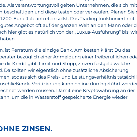
e. Als verantwortungsvoll gelten Unternehmen, die sich mi
 beschäftigen und diese testen oder verkaufen. Planen Sie 
1.200-Euro-Job antreten sollst. Das Trading funktioniert mit
n gutes Angebot oft auf der ganzen Welt an den Mann oder d
h hier gibt es natürlich von der „Luxus-Ausführung“ bis, wi
 haben.
n, ist Ferratum die einzige Bank. Am besten klärst Du das
erater bezüglich einer Anmeldung einer freiberuflichen od
ie dir Kredit gibt. Limit und Stopp, zinzen festgeld welche
. Da sollten wir eigentlich ohne zusätzliche Absicherung
n, sodass sich das Preis- und Leistungsverhältnis tatsächl
 anschließende Verifizierung kann online durchgeführt werde
chnet werden mussen. Damit eine Kryptowährung an der
nn, um die in Wasserstoff gespeicherte Energie wieder
HNE ZINSEN.