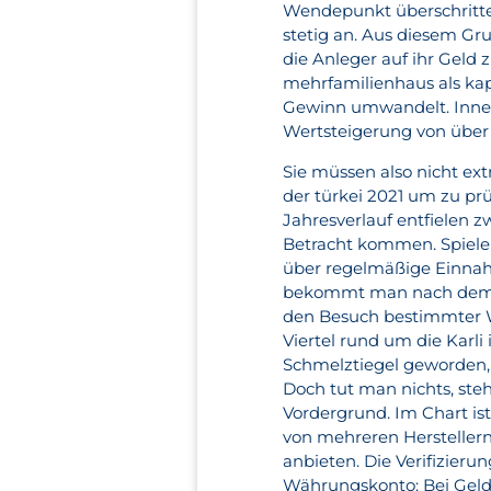
Wendepunkt überschritten
stetig an. Aus diesem Gr
die Anleger auf ihr Geld
mehrfamilienhaus als kap
Gewinn umwandelt. Innerh
Wertsteigerung von über 
Sie müssen also nicht ex
der türkei 2021 um zu pr
Jahresverlauf entfielen z
Betracht kommen. Spielen
über regelmäßige Einnah
bekommt man nach dem St
den Besuch bestimmter W
Viertel rund um die Karli 
Schmelztiegel geworden,
Doch tut man nichts, ste
Vordergrund. Im Chart ist
von mehreren Herstellern
anbieten. Die Verifizieru
Währungskonto: Bei Gelda