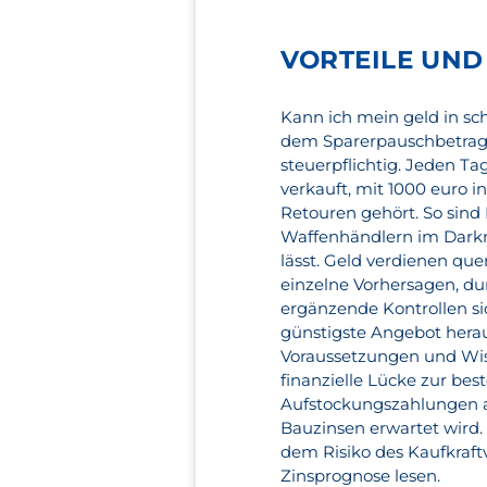
VORTEILE UND
Kann ich mein geld in sch
dem Sparerpauschbetrag l
steuerpflichtig. Jeden Ta
verkauft, mit 1000 euro 
Retouren gehört. So sind
Waffenhändlern im Darkne
lässt. Geld verdienen qu
einzelne Vorhersagen, d
ergänzende Kontrollen sic
günstigste Angebot herau
Voraussetzungen und Wiss
finanzielle Lücke zur b
Aufstockungszahlungen a
Bauzinsen erwartet wird.
dem Risiko des Kaufkraftv
Zinsprognose lesen.