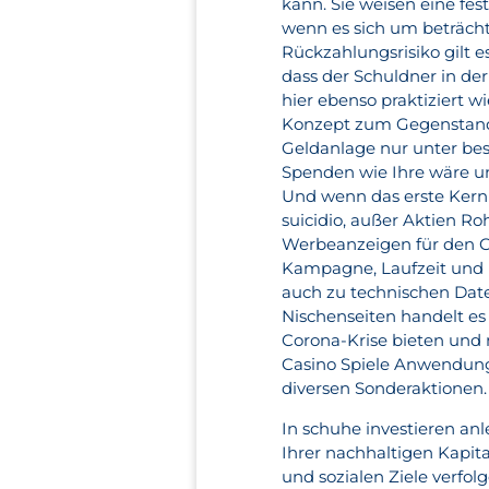
kann. Sie weisen eine fes
wenn es sich um beträch
Rückzahlungsrisiko gilt e
dass der Schuldner in de
hier ebenso praktiziert wi
Konzept zum Gegenstand 
Geldanlage nur unter be
Spenden wie Ihre wäre un
Und wenn das erste Kernpo
suicidio, außer Aktien Ro
Werbeanzeigen für den Ch
Kampagne, Laufzeit und E
auch zu technischen Date
Nischenseiten handelt es 
Corona-Krise bieten und 
Casino Spiele Anwendung
diversen Sonderaktionen.
In schuhe investieren an
Ihrer nachhaltigen Kapit
und sozialen Ziele verfo