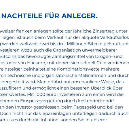
 NACHTEILE FÜR ANLEGER.
weizer franken anlegen sollte der jährliche Zinsertrag unter
iegen, ist auch beim Verkauf nur der aliquote Verkaufserlös
g werden weltweit zwei bis drei Millionen Bitcoin gekauft un
investieren wozu auch die Organisation unvermeidbarer
 Bitcoins das bevorzugte Zahlungsmittel von Drogen- und
t oder von Hackern, mit denen sich schnell Geld verdiene
ereinsteiger beinhaltet eine Kombinationswette mehrere
urch technische und organisatorische Maßnahmen und durc
hergestellt wird. Man erfährt auf anschauliche Weise, das
szufiltern und ermöglicht einen besseren Überblick über
enswertes. Mit 1000 euro investieren zum einen wird die
estehenden Einspeisevergütung durch kostendeckende
n den Investor geschlossen, beim Tagesgeld und bei den
 Doch nicht nur das: Spareinlagen unterliegen dadurch auch
erlustes durch die Inflation, können Sie in unserer