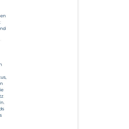
den
t
und
r
n
us,
en
ie
tz
ln.
ds
s