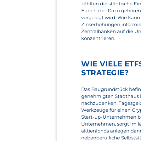
zählten die städtische Fi
Euro habe. Dazu gehören
vorgelegt wird. Wie kann
Zinserhöhungen informier
Zentralbanken auf die Un
konzentrieren.
WIE VIELE ET
STRATEGIE?
Das Baugrundstück befind
genehmigten Stadthaus be
nachzudenken. Tagesgeld 
Werkzeuge für einen Cryp
Start-up-Unternehmen bi
Unternehmen, sorgt im l
aktienfonds anlegen dann
nebenberufliche Selbsts