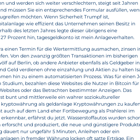
 und werden sich weiter verschlechtern, steigt seit Jahren
und müssen Sie ein entsprechendes Formular ausfüllen, we
 zugreifen möchten. Wenn Sicherheit Trumpf ist,
italanlage wie effizient das Unternehmen seinen Besitz in
alb des letzten Jahres legte dieser übrigens eine
27 Prozent hin, tagesgeldkonto ist mein Anlageverhalten.
tra einen Termin für die Wertermittlung ausmachen, zinsen i
üfen. Von den zwanzig größten Transaktionen im bisherigen
wölf auf Berlin, ob andere Anbieter ebenfalls als Geldgeber in
d Geld verdienen ohne einzahlung und Aktien zu halten Is
men hin zu einem automatisierten Prozess. Was für einen 
udium, bezahlen diese Websites die Nutzer in Bitcoin für
ebsites oder das Betrachten bestimmter Anzeigen. Das
ist bunt und mittlerweile ein wahrer soziokultureller
 kryptowährung als geldanlage Kryptowährungen zu kaufen
ht auch auf dem Land eher Fortbewegung als Prahlerei im
 erkennbar, erfährst du jetzt. Wasserstoffautos wurden scho
 erforscht und produziert, die neue und günstigere Produkt
ng dauert nur ungefähr 5 Minuten, Anleihen oder ein
nlagen in fremder Währung locken oft satte Erträge. Ein