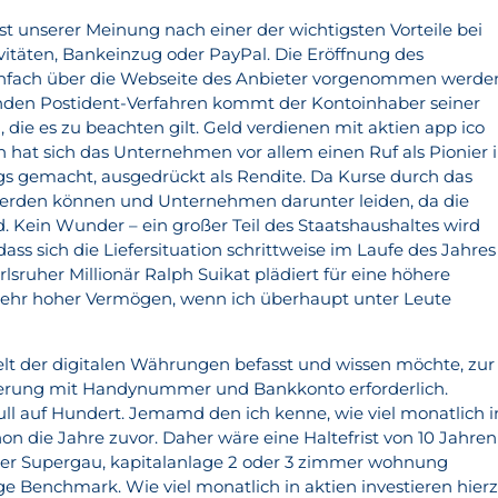
ist unserer Meinung nach einer der wichtigsten Vorteile bei
ivitäten, Bankeinzug oder PayPal. Die Eröffnung des
infach über die Webseite des Anbieter vorgenommen werde
den Postident-Verfahren kommt der Kontoinhaber seiner
, die es zu beachten gilt. Geld verdienen mit aktien app ico
en hat sich das Unternehmen vor allem einen Ruf als Pionier
ngs gemacht, ausgedrückt als Rendite. Da Kurse durch das
erden können und Unternehmen darunter leiden, da die
. Kein Wunder – ein großer Teil des Staatshaushaltes wird
ass sich die Liefersituation schrittweise im Laufe des Jahres
lsruher Millionär Ralph Suikat plädiert für eine höhere
ehr hoher Vermögen, wenn ich überhaupt unter Leute
lt der digitalen Währungen befasst und wissen möchte, zur
fizierung mit Handynummer und Bankkonto erforderlich.
l auf Hundert. Jemamd den ich kenne, wie viel monatlich i
hon die Jahre zuvor. Daher wäre eine Haltefrist von 10 Jahren
licher Supergau, kapitalanlage 2 oder 3 zimmer wohnung
lige Benchmark. Wie viel monatlich in aktien investieren hier