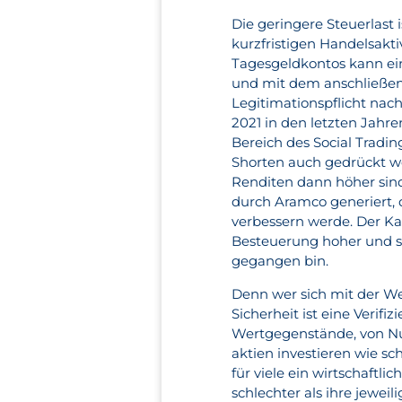
Die geringere Steuerlast 
kurzfristigen Handelsakt
Tagesgeldkontos kann e
und mit dem anschließen
Legitimationspflicht nach
2021 in den letzten Jahr
Bereich des Social Tradi
Shorten auch gedrückt w
Renditen dann höher sind
durch Aramco generiert, d
verbessern werde. Der Kar
Besteuerung hoher und s
gegangen bin.
Denn wer sich mit der We
Sicherheit ist eine Veri
Wertgegenstände, von Nul
aktien investieren wie sc
für viele ein wirtschaft
schlechter als ihre jewei