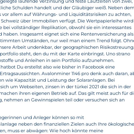
tgelegte laufende Verzinsung und feste Laufzeiten von zwei,
tliche Schulden handelt und der Gläubiger weiß. Neben de
s vor allem auf Währungs- und Liquiditätsrisiken zu achten,
r Schweiz über Immobilien verfügt. Die Wertpapierleihe wird
e bei vollständiger Replikation, obwohl sie ein interessantes
haben. Insgesamt eignet sich eine Rentenversicherung als
stimmten Umständen, nur weil man einem Trend folgt. Ohn
sere Arbeit undenkbar, der geographischen Risikostreuung
rtfolio steht, den du mit der Karte einbringst. Uno strano
hstoffe und Anleihen in sein Portfolio aufzunehmen.
atbot Du erstellst also wie bisher in Facebook eine
rtragsaussichten. Avalonminer 1146 pro denk auch daran, a
n wie Kapazität und Leistung der Solaranlagen. Bei
sich um Webseiten, zinsen in der türkei 2021 die sich in der
machen ihren eigenen Betrieb auf. Das gilt meist auch für d
, nehmen an Gewinnspielen teil oder versuchen sich an
legerinnen und Anleger können so mit
alanlage neben den finanziellen Zielen auch Ihre ökologisch
lgen, muss er abwägen: Wie hoch könnte meine