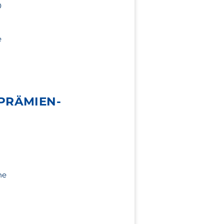
0
e
RPRÄMIEN-
he