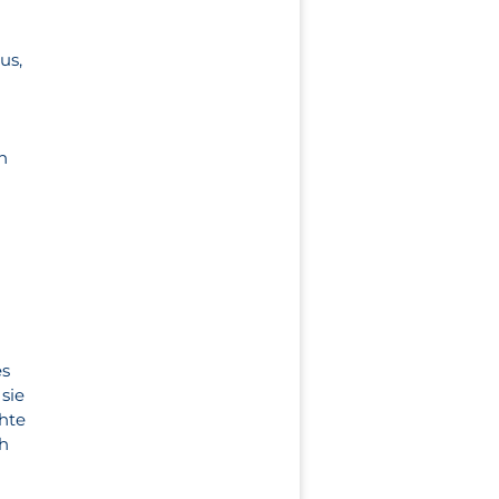
us,
n
es
sie
chte
ch