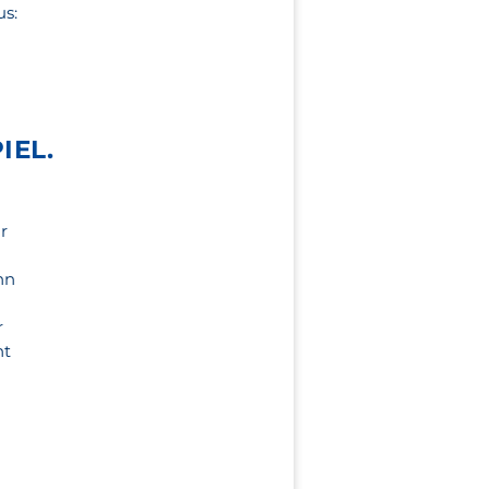
us:
IEL.
,
r
nn
r
ht
,