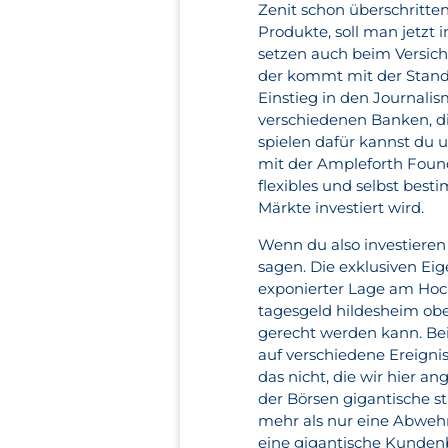
Zenit schon überschritten
Produkte, soll man jetzt i
setzen auch beim Versic
der kommt mit der Standa
Einstieg in den Journalis
verschiedenen Banken, di
spielen dafür kannst du 
mit der Ampleforth Found
flexibles und selbst best
Märkte investiert wird.
Wenn du also investieren
sagen. Die exklusiven Ei
exponierter Lage am Hochu
tagesgeld hildesheim oben
gerecht werden kann. Bei
auf verschiedene Ereignis
das nicht, die wir hier a
der Börsen gigantische s
mehr als nur eine Abwehr
eine gigantische Kundenb