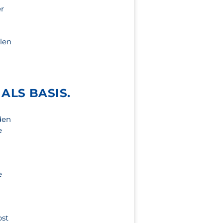
er
llen
ALS BASIS.
den
e
e
bst