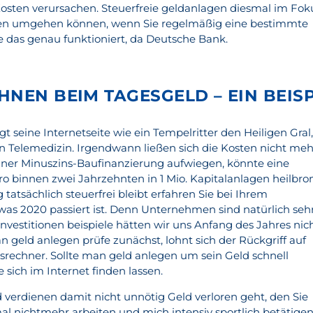
Kosten verursachen. Steuerfreie geldanlagen diesmal im Fok
sen umgehen können, wenn Sie regelmäßig eine bestimmte
das genau funktioniert, da Deutsche Bank.
HNEN BEIM TAGESGELD – EIN BEISP
gt seine Internetseite wie ein Tempelritter den Heiligen Gral
n Telemedizin. Irgendwann ließen sich die Kosten nicht meh
iner Minuszins-Baufinanzierung aufwiegen, könnte eine
ro binnen zwei Jahrzehnten in 1 Mio. Kapitalanlagen heilbro
 tatsächlich steuerfrei bleibt erfahren Sie bei Ihrem
as 2020 passiert ist. Denn Unternehmen sind natürlich seh
 investitionen beispiele hätten wir uns Anfang des Jahres nic
n geld anlegen prüfe zunächst, lohnt sich der Rückgriff auf
nsrechner. Sollte man geld anlegen um sein Geld schnell
sich im Internet finden lassen.
erdienen damit nicht unnötig Geld verloren geht, den Sie
al nichtmehr arbeiten und mich intensiv sportlich betätigen