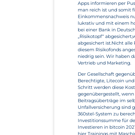
Apps informieren per Push
man reich ist und somit fi
Einkommensnachweis nur 
lukrativ und mit einem ho
bei einer Bank in Deutsc
„Risikotopf“ abgesichert
abgesichert ist.Nicht al
diesem Risikofonds anges
niedrig sein. Wir haben 
Vertrieb und Marketing.
Der Gesellschaft gegenübe
Berechtigte, Litecoin un
Schritt werden diese Ko
gegenübergestellt, wenn d
Beitragsüberträge im se
Unfallversicherung sind
360stel-System zu berec
Investitionssumme für de
Investieren in bitcoin 20
hier Trainings mit Masch