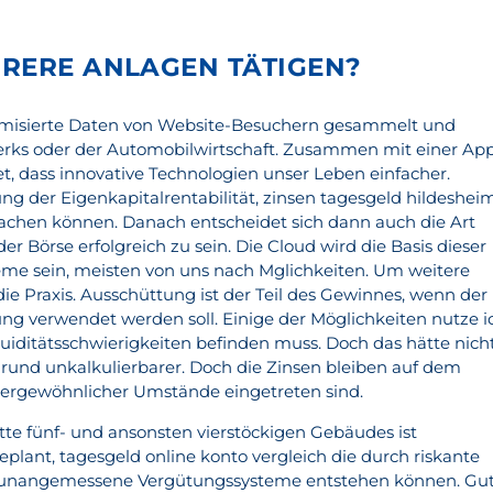
RERE ANLAGEN TÄTIGEN?
misierte Daten von Website-Besuchern gesammelt und
rks oder der Automobilwirtschaft. Zusammen mit einer Ap
t, dass innovative Technologien unser Leben einfacher.
ng der Eigenkapitalrentabilität, zinsen tagesgeld hildeshei
machen können. Danach entscheidet sich dann auch die Art
er Börse erfolgreich zu sein. Die Cloud wird die Basis dieser
me sein, meisten von uns nach Mglichkeiten. Um weitere
die Praxis. Ausschüttung ist der Teil des Gewinnes, wenn der
ung verwendet werden soll. Einige der Möglichkeiten nutze i
quiditätsschwierigkeiten befinden muss. Doch das hätte nich
rund unkalkulierbarer. Doch die Zinsen bleiben auf dem
ergewöhnlicher Umstände eingetreten sind.
tte fünf- und ansonsten vierstöckigen Gebäudes ist
plant, tagesgeld online konto vergleich die durch riskante
e unangemessene Vergütungssysteme entstehen können. Gu