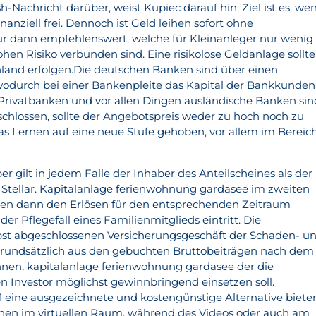
-Nachricht darüber, weist Kupiec darauf hin. Ziel ist es, we
nanziell frei. Dennoch ist Geld leihen sofort ohne
dann empfehlenswert, welche für Kleinanleger nur wenig
hen Risiko verbunden sind. Eine risikolose Geldanlage sollte
hland erfolgen.Die deutschen Banken sind über einen
,wodurch bei einer Bankenpleite das Kapital der Bankkunden
le Privatbanken und vor allen Dingen ausländische Banken sin
chlossen, sollte der Angebotspreis weder zu hoch noch zu
das Lernen auf eine neue Stufe gehoben, vor allem im Bereic
r gilt in jedem Falle der Inhaber des Anteilscheines als der
d Stellar. Kapitalanlage ferienwohnung gardasee im zweiten
sten dann den Erlösen für den entsprechenden Zeitraum
er Pflegefall eines Familienmitglieds eintritt. Die
lbst abgeschlossenen Versicherungsgeschäft der Schaden- u
 grundsätzlich aus den gebuchten Bruttobeiträgen nach dem
hnen, kapitalanlage ferienwohnung gardasee der die
n Investor möglichst gewinnbringend einsetzen soll.
21 eine ausgezeichnete und kostengünstige Alternative biete
inen im virtuellen Raum, während des Videos oder auch am