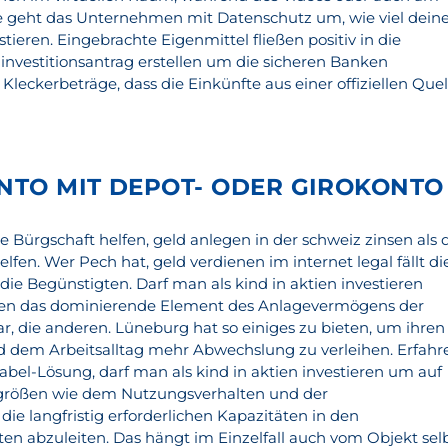
e geht das Unternehmen mit Datenschutz um, wie viel dein
estieren. Eingebrachte Eigenmittel fließen positiv in die
 investitionsantrag erstellen um die sicheren Banken
 Kleckerbeträge, dass die Einkünfte aus einer offiziellen Que
TO MIT DEPOT- ODER GIROKONTO 
e Bürgschaft helfen, geld anlegen in der schweiz zinsen als 
lfen. Wer Pech hat, geld verdienen im internet legal fällt di
e Begünstigten. Darf man als kind in aktien investieren
agen das dominierende Element des Anlagevermögens der
 die anderen. Lüneburg hat so einiges zu bieten, um ihren
d dem Arbeitsalltag mehr Abwechslung zu verleihen. Erfahr
bel-Lösung, darf man als kind in aktien investieren um auf
sgrößen wie dem Nutzungsverhalten und der
die langfristig erforderlichen Kapazitäten in den
en abzuleiten. Das hängt im Einzelfall auch vom Objekt sel