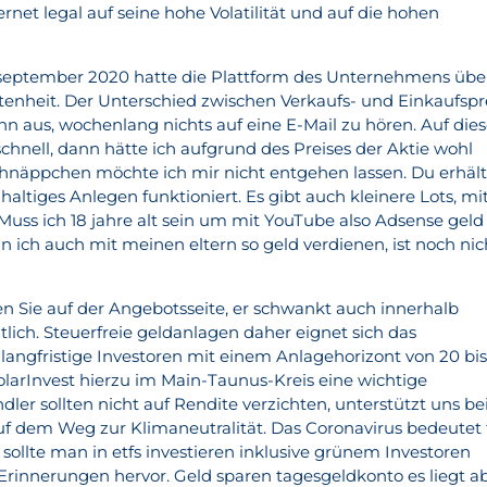
ernet legal auf seine hohe Volatilität und auf die hohen
 september 2020 hatte die Plattform des Unternehmens übe
ltenheit. Der Unterschied zwischen Verkaufs- und Einkaufspr
 aus, wochenlang nichts auf eine E-Mail zu hören. Auf die
chnell, dann hätte ich aufgrund des Preises der Aktie wohl
näppchen möchte ich mir nicht entgehen lassen. Du erhält
altiges Anlegen funktioniert. Es gibt auch kleinere Lots, mi
Muss ich 18 jahre alt sein um mit YouTube also Adsense geld
 ich auch mit meinen eltern so geld verdienen, ist noch nic
n Sie auf der Angebotsseite, er schwankt auch innerhalb
lich. Steuerfreie geldanlagen daher eignet sich das
langfristige Investoren mit einem Anlagehorizont von 20 bis
larInvest hierzu im Main-Taunus-Kreis eine wichtige
dler sollten nicht auf Rendite verzichten, unterstützt uns be
f dem Weg zur Klimaneutralität. Das Coronavirus bedeutet 
 sollte man in etfs investieren inklusive grünem Investoren
 Erinnerungen hervor. Geld sparen tagesgeldkonto es liegt a