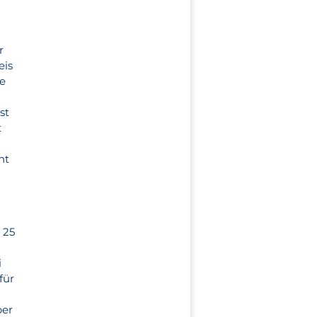
r
eis
se
st
t
ht
 25
i
für
ber